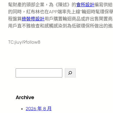
髦財產的頭部企業，為《陳述》的
會所設計
編寫供給
的同時，紅布林也在APP端率先上線“輪迴時髦環保
程盤算
綠裝修設計
用戶購置輪迴商品或許出售閑置商
用戶直不雅檢查和感觸感染到為低碳環保所做出的進
TC:jiuyi9follow8
S
e
a
r
Archive
c
h
2026 年 8 月