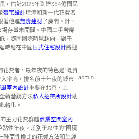
，估計2025年到達384億國民
量
豪宅設計
增添和新一代花費者
跟著他進
無毒建材
了房間。計，
的市場存量未開闢。中國二手奢靡
低，隨同國際時髦趨向中對于
輪迴時髦在中國
日式住宅設計
將迎
的花費者，最年夜的特色是“既買
admin
滲入率高，排名前十年夜的城市
禪風室內設計
重要在北京、上
全新營銷方法
私人招待所設計
助
此轉化。
產的主力花費群體
商業空間室內
戶黏性年夜。差別于以往的“囤積
一種高性價比的花費方法和生涯