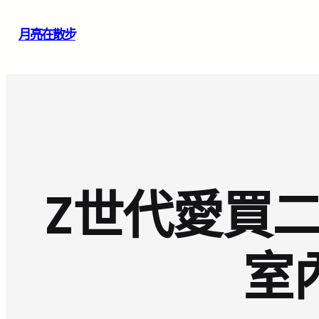
跳
月亮在散步
至
主
要
內
容
Z世代愛買二
室