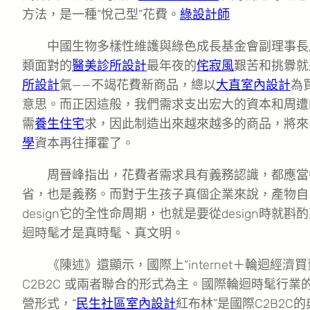
方法，是一種“悅己型”花費。
綠設計師
中國生物多樣性維護與綠色成長基金會副理事長
類面對的
醫美診所設計
最年夜的
侘寂風
艱苦和挑釁就
所設計
氣——不竭花費新商品，總以
大直室內設計
為
意思。而正因這般，我們需求支出宏大的資本和周遭
需
養生住宅
求，因此制造出來越來越多的商品，將來
學
資本再往揮霍了。
周晉峰指出，花費者需求具有義務認識，都應當
省，也是義務。而對于生孩子真個企業來說，產物自
design它的全性命周期，也就是要從design時
迴時髦才是真時髦、真文明。
《陳述》還顯示，國際上“internet＋輪迴經濟
C2B2C 或兩者聯合的形式為主。國際輪迴時髦行業
營形式，“
民生社區室內設計
紅布林”是國際C2B2C