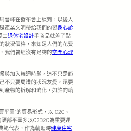
周晉峰在發布會上談到，以後人
是產業文明帶給我們的習
身心診
買二
退休宅設計
手商品就差了點
的狀況價格，來知足人們的花費
，我們曾經沒有足夠的
空間心理
餐與加入輪迴時髦，這不只是節
己不只要周遭的狀況友愛，還要
就斟酌到產物的拆解和消化，如許的輪
買賣平臺”的貿易形式，以 C2C、
的頭部平臺多以C2B2C為重要運
的典範代表，作為輪迴時
健康住宅