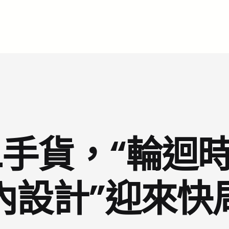
手貨，“輪迴時髦
內設計”迎來快