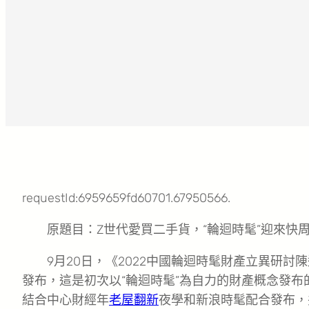
requestId:6959659fd60701.67950566.
原題目：
Z世代愛買二手貨，“輪迴時髦”迎來快
9月20日，《2022中國輪迴時髦財產立異研
發布，這是初次以“輪迴時髦”為自力的財產概念發
結合中心財經年
老屋翻新
夜學和新浪時髦配合發布，