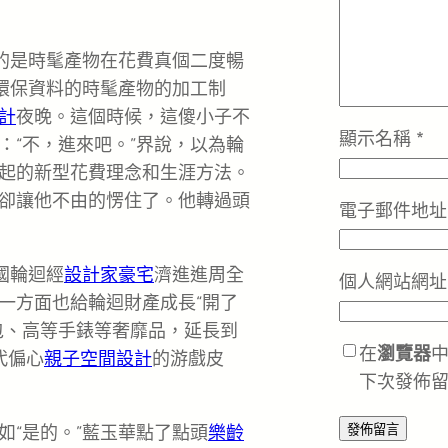
指的是時髦產物在花費真個二度暢
用環保資料的時髦產物的加工制
計
夜晚。這個時候，這傻小子不
顯示名稱
*
：“不，進來吧。”界說，以為輪
起的新型花費理念和生涯方法。
卻讓他不由的愣住了。他轉過頭
電子郵件地
國輪迴經
設計家豪宅
濟進進周全
個人網站網址
一方面也給輪迴財產成長“開了
包、高等手錶等奢靡品，延長到
在
瀏覽器
代偏心
親子空間設計
的游戲皮
下次發佈
如“是的。”藍玉華點了點頭
樂齡