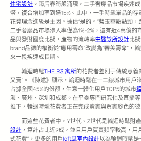
住宅設計
。雨后春筍般涌現，二手奢靡品市場疾速成長
幣，復合增加率到達15%。此中，一手時髦單品的存
花費理念進級是主因。據估“是的。”藍玉華點點頭，
二手奢靡品市場滲入率僅為1%-2%，還有近4萬億
品與發財國度比擬，產物的流轉率
中醫診所設計
比擬
brand品德的權衡從“應用壽命”改變為“審美壽命”，
來一段疾速成長期。
輪迴時髦
THE R3 寓所
的花費者差別于傳統意義
又賣”。《陳述》顯示，輪迴時髦在一二線城市用戶
占據全國45%的份額，生意一體化用戶TOP5的城市
海、廣州、深圳和成都。在平臺專門研究化及直播等
推下，輪迴時髦花費者正在完成賣家與買家腳色的彼
而這些花費者中，Y世代、Z世代是輪迴時髦財
設計
，算計占比近9成，並且用戶買賣頻率較高，用
式花費”，更多的用戶
loft風室內設計
以為輪迴時髦是