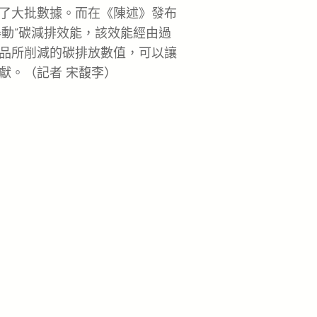
了大批數據。而在《陳述》發布
舉動”碳減排效能，該效能經由過
品所削減的碳排放數值，可以讓
獻。（
記者 宋馥李
）