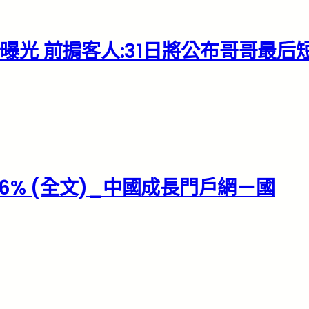
光 前掮客人:31日將公布哥哥最后
6% (全文)_中國成長門戶網－國