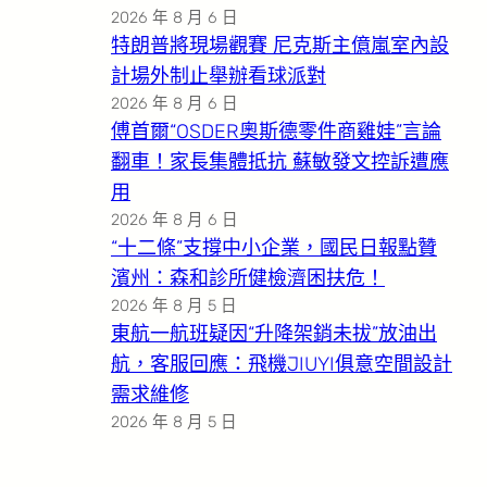
2026 年 8 月 6 日
特朗普將現場觀賽 尼克斯主億嵐室內設
計場外制止舉辦看球派對
2026 年 8 月 6 日
傅首爾“OSDER奧斯德零件商雞娃”言論
翻車！家長集體抵抗 蘇敏發文控訴遭應
用
2026 年 8 月 6 日
“十二條”支撐中小企業，國民日報點贊
濱州：森和診所健檢濟困扶危！
2026 年 8 月 5 日
東航一航班疑因“升降架銷未拔”放油出
航，客服回應：飛機JIUYI俱意空間設計
需求維修
2026 年 8 月 5 日