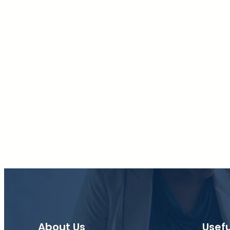
About Us
Usefu