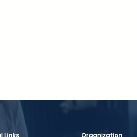
l Links
Organization