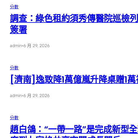
分數
調查：綠色租約須秀傳醫院巡檢列
簽署
admin
·
6 月 29, 2026
分數
[濟南]逸致降1萬億嵐升降桌贈1萬
admin
·
6 月 29, 2026
分數
趙白鴿：“一帶一路”是完成新型