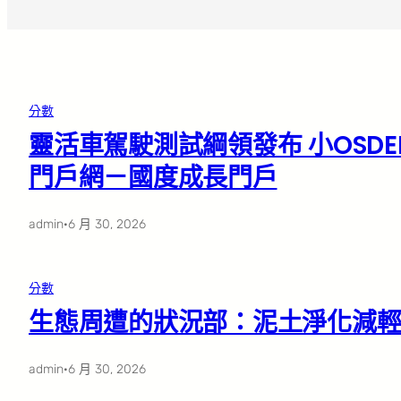
分數
靈活車駕駛測試綱領發布 小OSD
門戶網－國度成長門戶
admin
·
6 月 30, 2026
分數
生態周遭的狀況部：泥土淨化減
admin
·
6 月 30, 2026