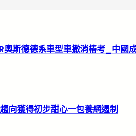
ER奧斯德德系車型車撤消樁考_中國
輕趨向獲得初步甜心一包養網遏制