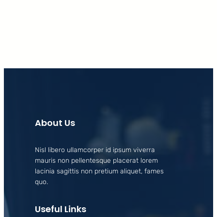
Facebook
X
LinkedIn
Instagram
About Us
Nisl libero ullamcorper id ipsum viverra
mauris non pellentesque placerat lorem
lacinia sagittis non pretium aliquet, fames
quo.
Useful Links