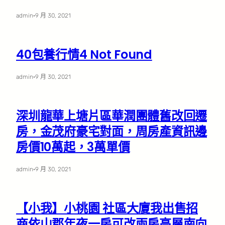
admin
·
9 月 30, 2021
40包養行情4 Not Found
admin
·
9 月 30, 2021
深圳龍華上塘片區華潤團體舊改回遷
房，金茂府豪宅對面，周房產資訊邊
房價10萬起，3萬單價
admin
·
9 月 30, 2021
【小我】小桃園 社區大廈我出售招
商依山郡年夜一房可改兩房高層南向