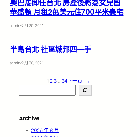
奧巴馬卸任台北 房產後將為女兒留
華盛頓 月租2萬美元住700平米豪宅
admin
·
9 月 30, 2021
半島台北 社區城邦四一手
admin
·
9 月 30, 2021
1
2
3
…
34
下一頁
→
S
e
a
r
Archive
c
h
2026 年 8 月