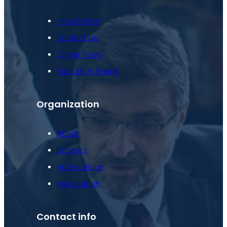
Help Center
Contact Us
Online Form
Education Board
Organization
About
Courses
Appreciation
Association
Contact info