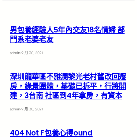
男包養經驗人5年內交友18名情婦 部
門系老婆老友
admin
·
9 月 30, 2021
深圳龍華區不雅瀾黎光老村舊改回遷
房，綠景團體，基礎已拆平，行將開
建，3台南 社區到4年拿房，有資本
admin
·
9 月 30, 2021
404 Not F包養心得ound