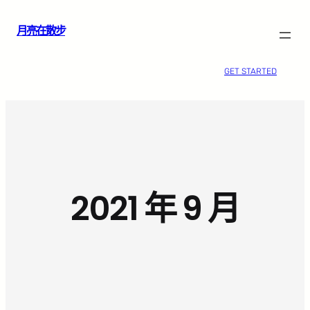
跳
月亮在散步
至
主
要
GET STARTED
內
容
2021 年 9 月