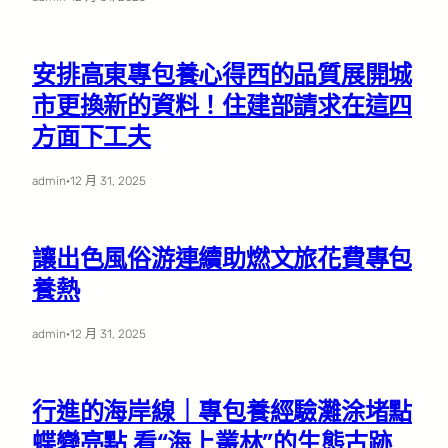
安排高東專包養心得西的品質展開城
市更換新的資料！住建部請求在這四
方面下工夫
admin
·
12 月 31, 2025
讓出色風俗游連續助燃文旅花費專包
養熱
admin
·
12 月 31, 2025
行進的海岸線｜專包養經驗灘涂堵點
蝶變亮點 看“海上叢林”的生態古跡