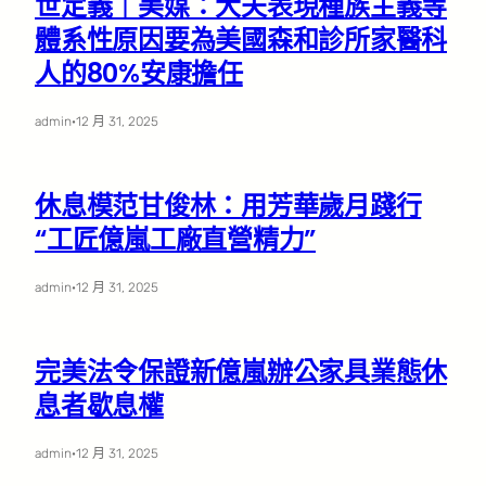
世定義｜美媒：大夫表現種族主義等
體系性原因要為美國森和診所家醫科
人的80%安康擔任
admin
·
12 月 31, 2025
休息模范甘俊林：用芳華歲月踐行
“工匠億嵐工廠直營精力”
admin
·
12 月 31, 2025
完美法令保證新億嵐辦公家具業態休
息者歇息權
admin
·
12 月 31, 2025