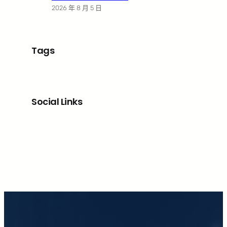
2026 年 8 月 5 日
Tags
Social Links
Facebook
X
LinkedIn
Instagram