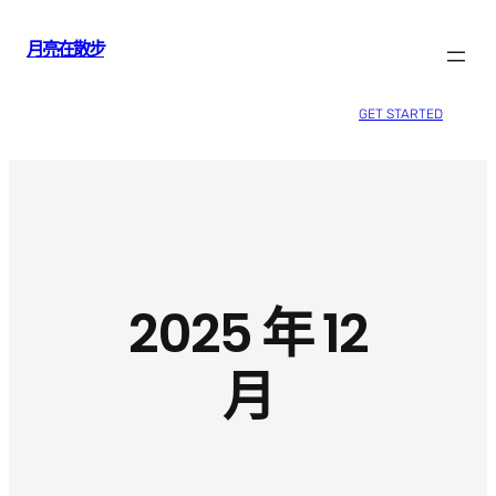
跳
月亮在散步
至
主
要
GET STARTED
內
容
2025 年 12
月