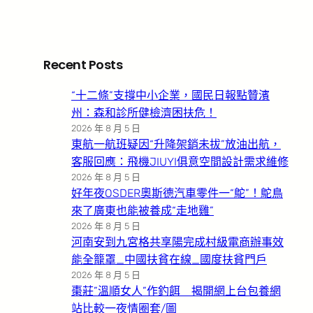
Recent Posts
“十二條”支撐中小企業，國民日報點贊濱
州：森和診所健檢濟困扶危！
2026 年 8 月 5 日
東航一航班疑因“升降架銷未拔”放油出航，
客服回應：飛機JIUYI俱意空間設計需求維修
2026 年 8 月 5 日
好年夜OSDER奧斯德汽車零件一“鴕”！鴕鳥
來了廣東也能被養成“走地雞”
2026 年 8 月 5 日
河南安到九宮格共享陽完成村級電商辦事效
能全籠罩_中國扶貧在線_國度扶貧門戶
2026 年 8 月 5 日
棗莊”溫順女人”作釣餌 揭開網上台包養網
站比較一夜情圈套/圖