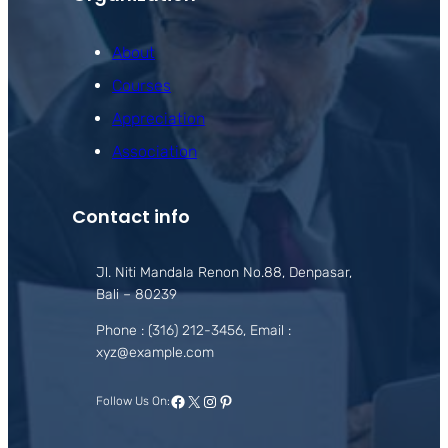
About
Courses
Appreciation
Association
Contact info
Jl. Niti Mandala Renon No.88, Denpasar,
Bali – 80239
Phone : (316) 212-3456, Email :
xyz@example.com
Facebook
X
Instagram
Pinterest
Follow Us On: