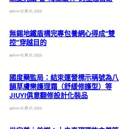
admin
·
12 月 31, 2025
無錫地鐵盾構完專包養網心得成“雙
控”穿越目的
admin
·
12 月 31, 2025
國度藥監局：結束運營標示稱號為八
韻草膚樂護理霜（舒緩修護型）等
JIUYI俱意翻修設計化裝品
admin
·
12 月 31, 2025