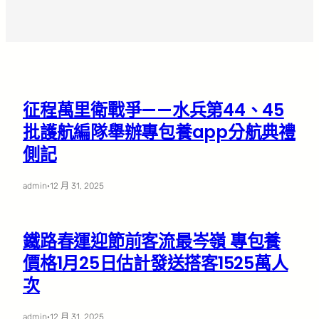
征程萬里衛戰爭——水兵第44、45
批護航編隊舉辦專包養app分航典禮
側記
admin
·
12 月 31, 2025
鐵路春運迎節前客流最岑嶺 專包養
價格1月25日估計發送搭客1525萬人
次
admin
·
12 月 31, 2025