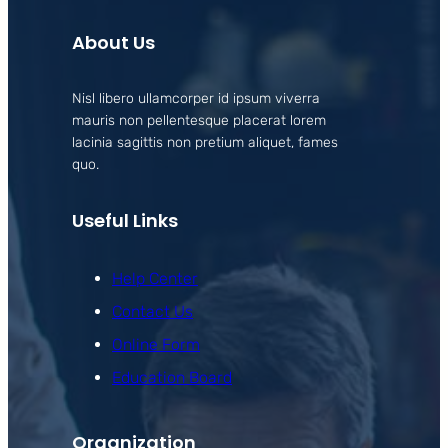
About Us
Nisl libero ullamcorper id ipsum viverra
mauris non pellentesque placerat lorem
lacinia sagittis non pretium aliquet, fames
quo.
Useful Links
Help Center
Contact Us
Online Form
Education Board
Organization