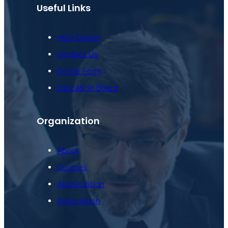
Useful Links
Help Center
Contact Us
Online Form
Education Board
Organization
About
Courses
Appreciation
Association