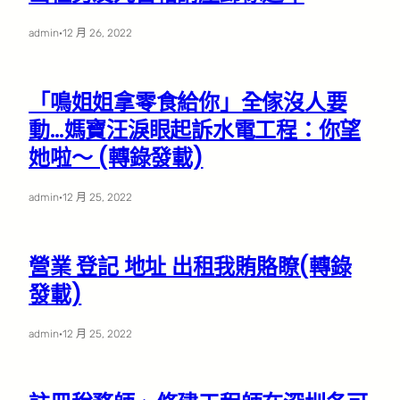
admin
·
12 月 26, 2022
「鳴姐姐拿零食給你」全傢沒人要
動…媽寶汪淚眼起訴水電工程：你望
她啦～ (轉錄發載)
admin
·
12 月 25, 2022
營業 登記 地址 出租我賄賂瞭(轉錄
發載)
admin
·
12 月 25, 2022