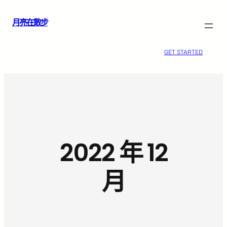
跳
月亮在散步
至
主
要
GET STARTED
內
容
2022 年 12
月