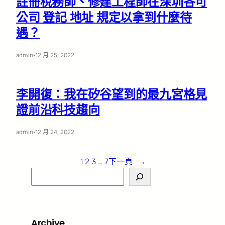
註冊稅務師、修建工程師在深圳各可
公司 登記 地址 規定以拿到什麼待
遇？
admin
·
12 月 25, 2022
李開復：我在矽谷望到的最九宮格見
證前沿科技趨向
admin
·
12 月 24, 2022
1
2
3
…
7
下一頁
→
S
e
a
r
Archive
c