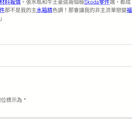
材料報價
。張水瓶和牛土豪這兩個極
Skoda零件
端，都成
件
那不是我的主
水箱精
色調！那會讓我的非主流單戀變
福
」
欄位標示為
*