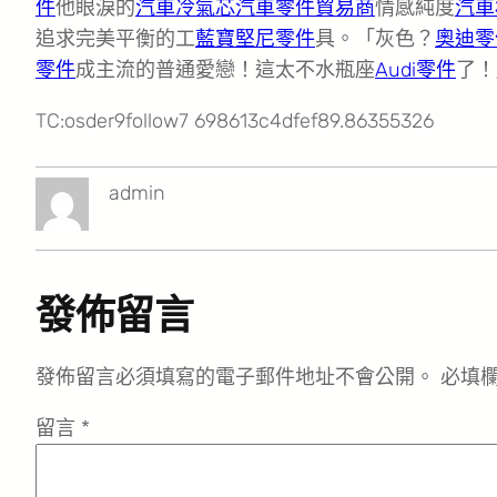
件
他眼淚的
汽車冷氣芯
汽車零件貿易商
情感純度
汽車
追求完美平衡的工
藍寶堅尼零件
具。「灰色？
奧迪零
零件
成主流的普通愛戀！這太不水瓶座
Audi零件
了！
TC:osder9follow7 698613c4dfef89.86355326
admin
發佈留言
發佈留言必須填寫的電子郵件地址不會公開。
必填
留言
*