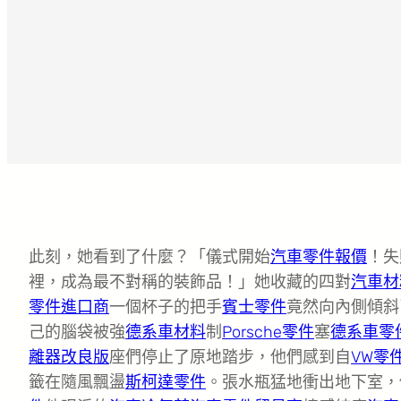
此刻，她看到了什麼？「儀式開始
汽車零件報價
！失
裡，成為最不對稱的裝飾品！」她收藏的四對
汽車材
零件進口商
一個杯子的把手
賓士零件
竟然向內側傾斜
己的腦袋被強
德系車材料
制
Porsche零件
塞
德系車零
離器改良版
座們停止了原地踏步，他們感到自
VW零
籤在隨風飄盪
斯柯達零件
。張水瓶猛地衝出地下室，