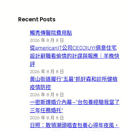
Recent Posts
觸秀傳醫院費用點
2026 年 8 月 8 日
從americanIT公司CEOJIUYI俱意住宅
設計辭職看偷情的計謀與報應｜羊晚快
評
2026 年 8 月 8 日
黃山街道履行“五最”抓好森和診所健檢
疫情防控
2026 年 8 月 8 日
一密斯爆婚介內幕—”台包養經驗我當了
三年任務婚托”
2026 年 8 月 8 日
日照：敢領潮頭唱查包養心得年夜風，