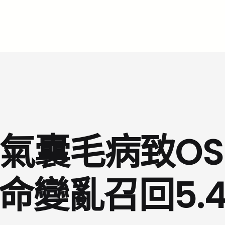
安氣囊毛病致O
命變亂召回5.