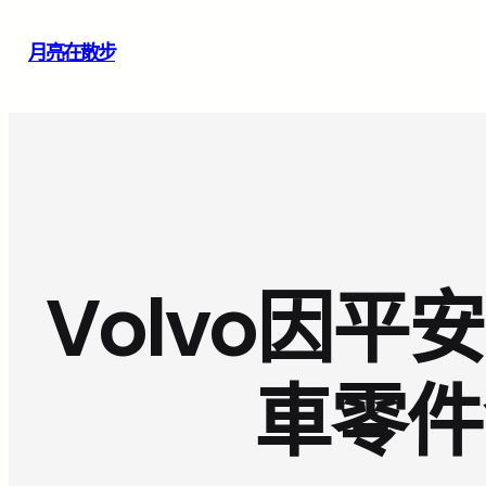
跳
月亮在散步
至
主
要
內
容
Volvo因平
車零件