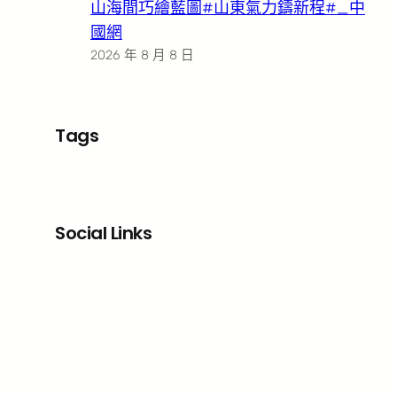
山海間巧繪藍圖#山東氣力鑄新程#_中
國網
2026 年 8 月 8 日
Tags
Social Links
Facebook
X
LinkedIn
Instagram