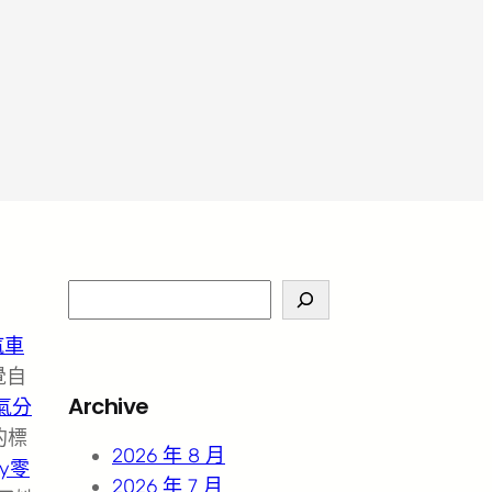
S
e
汽車
a
覺自
r
Archive
氣分
c
的標
h
2026 年 8 月
ey零
2026 年 7 月