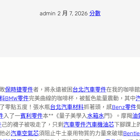
admin
·
2 月 7, 2026
·
分數
敗
保時捷零件
者，將永遠被困
台北汽車零件
在我的咖啡館
料
BMW零件
完美曲線的咖啡杯，被藍色能量震動，其中
了零點五度！張水瓶
台北汽車材料
抓著頭，感
Benz零件
件
入了一
賓利零件
本**《量子美學入
水箱水
門》。摩羯
油
件
己的襪子被吸走了，只剩
汽車零件
汽車機油芯
下腳踝上
他必
汽車空氣芯
須阻止牛土豪用物質的力量來破壞
Bentl