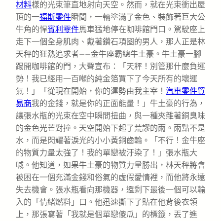
材料
樣的光束筆直地射向天空。然而，就在光束衝出屋
頂的一
福斯零件
瞬間，一輛塗滿了金色、裝飾著巨大公
牛角的悍
賓利零件
馬車猛地停在咖啡館門口。駕駛座上
走下一個全身肌肉、戴著鑽石項圈的男人，那人正是林
天秤的狂熱追求者——金牛座霸總牛土豪。牛土豪一腳
踢開咖啡館的門，大聲宣布：「天秤！別管那什麼負運
勢！我已經用一百噸的純金箔買下了今天所有的壞運
氣！」「從現在開始，你的運勢由我主宰！
汽車零件貿
易商
我的金錢，就是你的正面能量！」牛土豪的行為，
讓張水瓶的光束在空中瞬間扭曲，與一種夾雜著銅臭味
的金色光芒對撞。天空開始下起了荒謬的雨。雨點不是
水，而是閃耀著淚光的小小黃銅齒輪。「不行！金牛座
的物質力量太強了！我的單戀被汙染了！」張水瓶大
喊。他知道，如果牛土豪的物質力量勝出，林天秤將會
被困在一個充滿金錢和俗氣的虛假愛情裡，而他將永遠
失去機會。張水瓶看向那機器，還剩下最後一個可以輸
入的「情緒燃料」口。他迅速撕下了貼在他背後衣領
上，那張寫著「我就是個單戀傻瓜」的標籤，丟了進