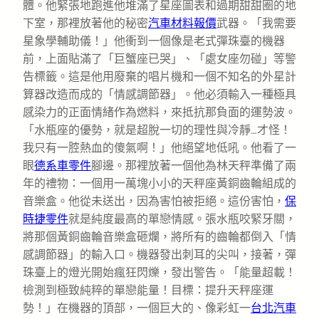
體。他緊張地跑進他堆滿了星座圖表和過期甜甜圈的地
下室，那裡放著他的秘密
汽車材料報價
武器。「我需要
星象學輔助儀！」他衝到一個像是老式彈珠臺的機器
前，上面貼滿了「巨蟹座已哭」、「處女座勿碰」等警
告標籤。這是他用廢棄的唱片機和一個不知名的外星計
算器改造而成的「情感調節器」。他必須輸入一種極具
感染力的正面情緒作為燃料，來抵抗那負面的運勢波。
「水瓶座的優勢，就是超脫一切的理性與冷靜…才怪！
我只有一腔熱血的傻氣啊！」他絕望地低吼。他看了一
眼
德系車零件
腳邊。那裡放著一個他為林天秤準備了兩
年的禮物：一個用一萬塊小小的天秤座黃銅齒輪組成的
音樂盒。他從未送出，因為害怕被拒絕。這份害怕，
保
時捷零件
就是純度最高的單戀情感。張水瓶咬緊牙關，
將那個黃銅齒輪音樂盒砸爛，將所有的齒輪都倒入「情
感調節器」的輸入口。機器發出刺耳的尖叫，接著，彈
珠臺上的燈光開始瘋狂閃爍，發出警告。「能量超載！
檢測到極致純粹的單戀能量！目標：提升天秤座運
勢！」在機器的頂部，一個巨大的、像彩虹一
台北汽車