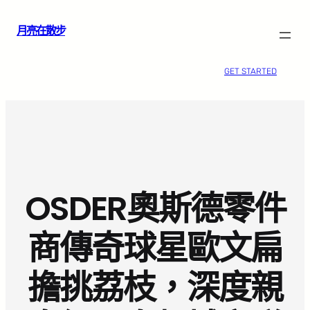
跳
月亮在散步
至
主
要
GET STARTED
內
容
OSDER奧斯德零件
商傳奇球星歐文扁
擔挑荔枝，深度親