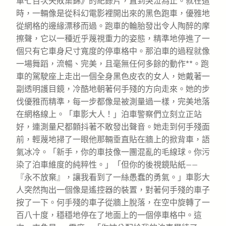
車七百次失敗集錦》的紀錄片，直到哭泣為止。就在這
時，一輛像是從科幻電影裡開出來的黑色跑車，優雅地
從網格的邊緣漂移而過。跑車的輪胎發出令人陶醉的摩
擦聲，它以一種近乎蔑視重力的姿態，精準地停進了一
個只有它車身尺寸寬度的停車格中。那泊車的過程就像
一場舞蹈，流暢、完美，且毫無任何多餘的動作**。跑
車的駕駛座上走出一個全身黑色皮衣的女人，她戴著一
副透明護目鏡，冷酷地朝著何手殘的方向走來。她的步
伐優雅而精準，每一步都像是被測量過一樣，完美地落
在網格線上。「車影大人！」泊車警察們立刻立正站
好，連測量尺都顫抖著不敢發出聲音。她走到何手殘面
前，輕蔑地掃了一眼他那輛垂直貼在牆上的掀背車，語
氣冰冷。「新手，你的車技像一團混亂的毛線球。你污
染了泊車維度的純粹性。」「但你的後視鏡貼紙——
『永不放棄』，讓我看到了一絲愚蠢的勇氣。」車影大
人突然掏出一個像是遙控器的裝置，對著何手殘的車子
按了一下。何手殘的車子從牆上脫落，在空中旋轉了一
百八十度，穩穩地停在了地面上的一個停車格中。這