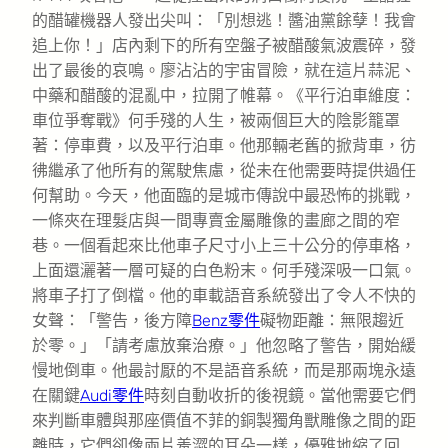
的醋罐機器人發出尖叫：「別想逃！醬油黨餘孽！我會
追上你！」店內剩下的所有空盤子被醋酸氣波震碎，發
出了最後的哀鳴。廖沾沾的宇宙冒險，就在這片蒜泥、
中藥和醋酸的混亂中，拉開了帷幕。《平行泊車維度：
車位爭奪戰》何手殘的人生，被兩個巨大的陰影籠罩
著：停車費，以及平行泊車。他那輛老舊的掀背車，彷
彿繼承了他所有的駕駛焦慮，從未在他需要時提供過任
何幫助。今天，他面臨的是城市傳說中最恐怖的挑戰，
一條夾在理髮店與一間專賣金屬雕像的畫廊之間的窄
巷。一個看起來比他車子尺寸小上三十公分的停車格，
上面還灑著一層可疑的白色粉末。何手殘深吸一口氣。
將車子打了倒檔。他的車載語音系統發出了令人不快的
女聲：「警告，後方障
Benz零件
礙物距離：無限趨近
於零。」「請考慮放棄治療。」他忽略了警告，開始緩
慢地倒車。他最討厭的不是語音系統，而是那兩塊永遠
在關鍵
Audi零件
時刻自動收折的後視鏡。當他需要它們
來判斷車體與那座價值不菲的銅製獨角獸雕像之間的距
離時，它們卻像兩片羞澀的耳朵一樣，優雅地縮了回