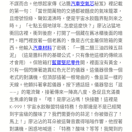
不謀而合。他想起家傳《沾醬
汽車空氣芯
秘笈》裡記載
的第一句：「當世間萬物的交通都被麵皮的氣味籠罩，
且燈號恒綠、聲如湯沸時，便是宇宙水餃臨界點到來之
時。」「七點五個地球年…怎麼這麼快？」廖沾沾猛地
衝回店裡，衝到後廚，打開了一個藏在舊冰櫃後面的暗
門。暗門裡放著一個老舊的、像是古代金屬保險箱的東
西。他輸入
汽車材料
了密碼：「一醬二醋三油四辣五蒜
泥」（這是醬料界的基礎公式，只有像他這樣的傳統派
才會用）。保險箱打
藍寶堅尼零件
開，裡面沒有黃金，
只有一個閃爍著詭異紅色光芒的儀器。這儀器很像一個
老式的對講機，但頂部插著一根彎曲的、像韭菜一樣的
天線。他顫抖著拿起儀器，按下通話鈕。儀器發出「滋
——」的電流聲，接著傳來一陣高八度、急促且充滿養
生焦慮的聲音。「喂！是廖沾沾嗎！快接聽！這裡是
K-999！宇宙水餃聯盟特級特務！你那邊是不是已經聞
到宇宙級的酸味了？我們需要你的蒜泥！你被徵召了！
馬上！」廖沾沾的耳朵被這聲音震得嗡嗡作響，他捏著
對講機，困惑地喊道：「特務？酸味？等等！我聞到的