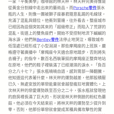
一家「平衡美學」咖啡館的林天秤。林天秤完美得像是
從黃金分割線中走出來的藝術品。而
Porsche零件
張水
瓶的人生，則像一團被獅子座暴君隨意亂踢的毛線球，
充滿了混亂與錯位。他衝到窗邊，往外看去。整座城市
已經因為這個突如其來的「超級修正」而陷入了荒謬的
混亂。街道上的雙魚座們，開始不受控制地流下鹹鹹的
海水淚，他們無
Bentley零件
法停止地哭泣，導致城市
低窪處已經形成了小型潟湖。那些摩羯座的上班族，嚴
格遵守著廣播中「摩羯座今天適合原地踏步，否則將失
去襪子」的指令。數百名西裝筆挺的摩羯座正整齊地站
在原地，他們的鞋子裡裝滿了已經潮濕的淚水。「負百
分之八十七？」張水瓶喃喃自語，感到胃部一陣翻騰，
他知道這代表著什麼。林天秤的運勢越差，他那股積壓
已久、無處安放的單戀能量就會越發瘋狂地實體化。上
次林天秤的戀愛運勢跌至百分之二十，張水瓶就發現他
的廚房裡長滿了巨大的、形狀是林天秤側臉的粉紅色蘑
菇。他必須在今天結束前，將林天秤的運勢至少提升到
零。否則，他那份單戀就會變成某種具備攻擊性的實