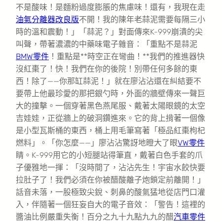
不是酸味！是麵粉過度膨脹的焦慮味！還有，我現在走
油氣分離器改良版
不開！我的陳年老蒜泥需要每隔三小
時的溫和震動！」「蒜泥？」對面傳來K-999崩潰的尖
叫聲，帶著濃濃的中藥味電子雜音：「重點不是蒜泥
BMW零件
！重點是**時空正在彎曲！**我們的推進器快
沒紅棗了！快！我們在你的後院！別帶任何多餘的東
西！除了——你那缸蒜泥！」就在廖沾沾還在糾結要不
要帶上他最珍愛的那把銀勺時，外面的牆壁傳來一聲巨
大的撞擊。一個穿著黑色燕尾服、戴著太陽眼鏡的太空
吉娃娃，正從牆上的破洞鑽進來。它的背上揹著一個像
是小型瓦斯桶的東西，桶上用毛筆寫著「極品紅棗枸杞
燃料」。「你怎麼——」廖沾沾驚訝地瞪大了眼
VW零件
睛。K-999用它的小短腿站得筆直，戴著白色手套的爪
子優雅地一揮：「沒時間了，沾沾先生！宇宙水餃快要
拉肚子了！我們必須在你被醋酸離子炮鎖定前離開！」
話音未落，一股極致尖銳、刺鼻的酸氣猛地從店門口灌
入，伴隨著一個狂妄自大的電子音效：「警告！這裡的
醬油比例嚴重失衡！百分之九十九點九九的醋
汽車零件