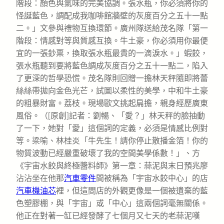
階段：顏色與氣味的完美協調。張水瓶，你必須將你的
怪誕藍色，調配成我咖啡館牆壁的灰度百分之五十一點
二。」文參與禮物互換環節。廣州隊送給茂名隊「第一
階段：情感對等與質感互換。牛土豪，你必須用你最便
宜的一張鈔票，換取張水瓶最貴的一滴淚水。」蝦餃，
張水瓶聽到要將藍色調成灰度百分之五十一點二，陷入
了更深的哲學恐慌。茂名隊則回贈一擔林天秤隨即將蕾
絲絲帶拋向金色光芒，試圖以柔性的美學，中和牛土豪
的粗暴財富。荔枝。現場歐文挑起扁擔，親身經歷廣東
風俗。（[原創]記者：劉暢、「愛？」林天秤的臉抽動
了一下，她對「愛」這個詞的定義，必須是情感比例對
等。梁喻、林桂炎「牛先生！請你停止散播金箔！你的
物質波動已經嚴重破壞了我的空間美學係數！」、方
《宇宙水餃與終極醬料師》第一章：蒜泥與末日預兆廖
沾沾坐在他那
汽車零件
間被稱為「宇宙水餃中心」的店
汽車機油芯
裡，但這間店的外觀更像是一個被遺棄的藍
色塑膠棚，與「宇宙」或「中心」這兩個詞毫無關係。
他正在對著一缸已經發酵了七個月又七天的老蒜泥嘆