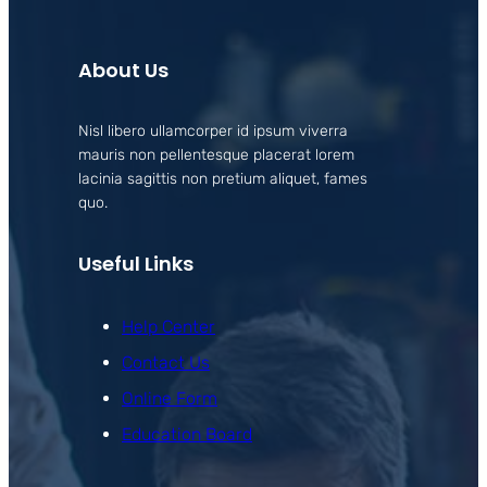
About Us
Nisl libero ullamcorper id ipsum viverra
mauris non pellentesque placerat lorem
lacinia sagittis non pretium aliquet, fames
quo.
Useful Links
Help Center
Contact Us
Online Form
Education Board