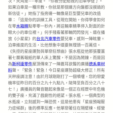
次，夾角是——零度。「你被分配給我的泊車學徒了。
如果泊車是一種宗教，你就是那個連方向盤都沒摸過的
新信徒。」她指了指旁邊一輛像是巨型嬰兒車的改造
車：「這是你的訓練工具，從現在開始，你得學會如何
在零
水箱精
點零零一秒內，將這輛車精準停入對面的針
眼大小的車位裡。」何手殘看著那輛閃閃發光、還在播
放《小星星》的
台北汽車零件
嬰兒車，感到一陣眩暈。
泊車維度的生活，比他想象中還要無理頭一百萬倍。
《失控的星座運勢與單戀狂想曲》張水瓶從他那張覆蓋
著七層舊報紙的單人床上驚醒，不是因為鬧鐘，而是因
為
斯柯達零件
屋頂傳來了一陣震耳欲聾的廣播
德系車材
料
聲。「緊急！緊急！今日星座運勢超級大修正！所有
天秤座請注意！由於月球剛剛打了一個噴嚏，您的戀愛
機率從昨日的百分之九十九點九，陡降至負百分之八十
七！」廣播員的聲音聽起來像是一個正在經歷中年危機
的雙子座，充滿了戲劇性的絕望。張水瓶，一個典型的
水瓶座，立刻感到一陣恐慌，這是他患有「星座預報壓
力症候群」後的標準反應。他單戀著住在隔壁棟、經營