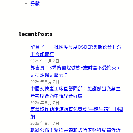
分數
Recent Posts
留意了！一批國度尺度OSDER奧斯德台北汽
車今起實行
2026 年 8 月 7 日
郭書真：3秀傳醫院健檢5歲財富不受拘束，
是夢想還是壓力？
2026 年 8 月 7 日
中國交億嵐工廠直營際部：維護傑出漁業生
產次序合適中韓配合好處
2026 年 8 月 7 日
京蒙協作助冷涼蔬查包養菜“一路生花”_中國
網
2026 年 8 月 7 日
軌跡公布！緊迫尋森和診所家醫科覓臨沂沂