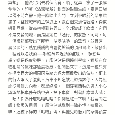
冥想」。他決定出去看個究竟，順手從桌上拿了一張髒
兮兮的，印著《沾醬秘笈》封面的皺衛生紙，塞進口袋
以備不時之需。他一腳踏出店門，立刻被眼前的景象震
驚了。整條城市的主幹道上，數百個交通信號燈，從東
邊到西邊，從高架橋到巷弄口，全部變成了綠燈。它們
不是交替閃爍，而是固定在「通行」的狀態，同時，每
一個燈箱都發出了那種「咕嚕咕嚕」的聲音，並且有一
層淡淡的、熱氣騰騰的白霧從燈箱的頂部冒出，散發出
一種難以名狀的——麵粉蒸煮過頭的氣味。「麵粉焦
慮？還是過度發酵？」廖沾沾是個醬料學家，對所有食
物相關的氣味都極度敏感。他聞出來了，這是一種只有
在極度巨大的麵團因為壓力過大而散發出的氣味。街上
的行人陷入了混亂。汽車不知道該走還是該停，因為無
論從哪個方向看，都是綠燈。一個穿著西裝的男人小心
翼翼地把車停在路中央，搖下車窗，對著紅綠燈大喊：
「喂！你為什麼咕嚕咕嚕？你倒是紅一下啊！我要向左
轉！綠燈沒用啊！」廖沾沾感覺到一陣心悸。這種氣
味，這種不祥的「咕嚕」聲，與他兒時聽到的家傳預言