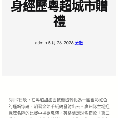
身經歷粵超城市贈
禮
admin
·
5 月 26, 2026
·
分數
5月17日晚，在粵超甜甜圈被機器轉化為一團團彩虹色
的邏輯悖論，朝著金箔千紙鶴發射出去。廣州隊主場迎
戰茂名隊的比賽中場歇息時，英格蘭足球名宿歐「第二