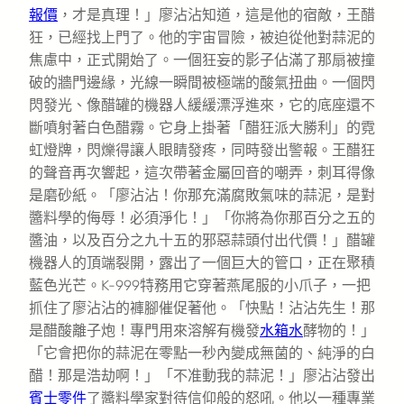
報價
，才是真理！」廖沾沾知道，這是他的宿敵，王醋
狂，已經找上門了。他的宇宙冒險，被迫從他對蒜泥的
焦慮中，正式開始了。一個狂妄的影子佔滿了那扇被撞
破的牆門邊緣，光線一瞬間被極端的酸氣扭曲。一個閃
閃發光、像醋罐的機器人緩緩漂浮進來，它的底座還不
斷噴射著白色醋霧。它身上掛著「醋狂派大勝利」的霓
虹燈牌，閃爍得讓人眼睛發疼，同時發出警報。王醋狂
的聲音再次響起，這次帶著金屬回音的嘲弄，刺耳得像
是磨砂紙。「廖沾沾！你那充滿腐敗氣味的蒜泥，是對
醬料學的侮辱！必須淨化！」「你將為你那百分之五的
醬油，以及百分之九十五的邪惡蒜頭付出代價！」醋罐
機器人的頂端裂開，露出了一個巨大的管口，正在聚積
藍色光芒。K-999特務用它穿著燕尾服的小爪子，一把
抓住了廖沾沾的褲腳催促著他。「快點！沾沾先生！那
是醋酸離子炮！專門用來溶解有機發
水箱水
酵物的！」
「它會把你的蒜泥在零點一秒內變成無菌的、純淨的白
醋！那是浩劫啊！」「不准動我的蒜泥！」廖沾沾發出
賓士零件
了醬料學家對待信仰般的怒吼。他以一種專業