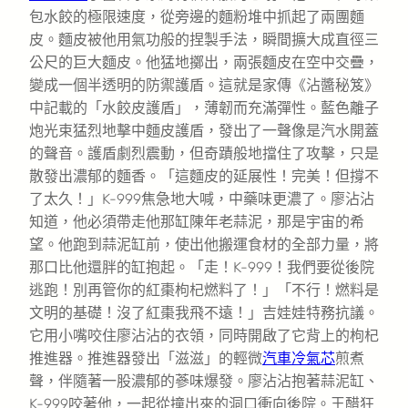
包水餃的極限速度，從旁邊的麵粉堆中抓起了兩團麵
皮。麵皮被他用氣功般的捏製手法，瞬間擴大成直徑三
公尺的巨大麵皮。他猛地擲出，兩張麵皮在空中交疊，
變成一個半透明的防禦護盾。這就是家傳《沾醬秘笈》
中記載的「水餃皮護盾」，薄韌而充滿彈性。藍色離子
炮光束猛烈地擊中麵皮護盾，發出了一聲像是汽水開蓋
的聲音。護盾劇烈震動，但奇蹟般地擋住了攻擊，只是
散發出濃郁的麵香。「這麵皮的延展性！完美！但撐不
了太久！」K-999焦急地大喊，中藥味更濃了。廖沾沾
知道，他必須帶走他那缸陳年老蒜泥，那是宇宙的希
望。他跑到蒜泥缸前，使出他搬運食材的全部力量，將
那口比他還胖的缸抱起。「走！K-999！我們要從後院
逃跑！別再管你的紅棗枸杞燃料了！」「不行！燃料是
文明的基礎！沒了紅棗我飛不遠！」吉娃娃特務抗議。
它用小嘴咬住廖沾沾的衣領，同時開啟了它背上的枸杞
推進器。推進器發出「滋滋」的輕微
汽車冷氣芯
煎煮
聲，伴隨著一股濃郁的蔘味爆發。廖沾沾抱著蒜泥缸、
K-999咬著他，一起從撞出來的洞口衝向後院。王醋狂