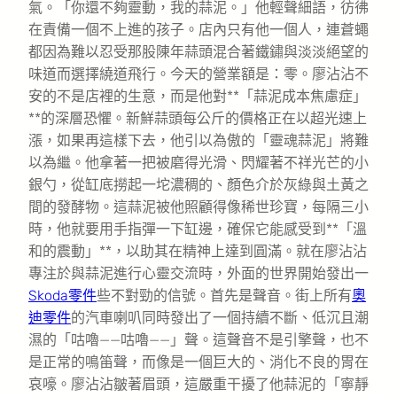
氣。「你還不夠靈動，我的蒜泥。」他輕聲細語，彷彿
在責備一個不上進的孩子。店內只有他一個人，連蒼蠅
都因為難以忍受那股陳年蒜頭混合著鐵鏽與淡淡絕望的
味道而選擇繞道飛行。今天的營業額是：零。廖沾沾不
安的不是店裡的生意，而是他對**「蒜泥成本焦慮症」
**的深層恐懼。新鮮蒜頭每公斤的價格正在以超光速上
漲，如果再這樣下去，他引以為傲的「靈魂蒜泥」將難
以為繼。他拿著一把被磨得光滑、閃耀著不祥光芒的小
銀勺，從缸底撈起一坨濃稠的、顏色介於灰綠與土黃之
間的發酵物。這蒜泥被他照顧得像稀世珍寶，每隔三小
時，他就要用手指彈一下缸邊，確保它能感受到**「溫
和的震動」**，以助其在精神上達到圓滿。就在廖沾沾
專注於與蒜泥進行心靈交流時，外面的世界開始發出一
Skoda零件
些不對勁的信號。首先是聲音。街上所有
奧
迪零件
的汽車喇叭同時發出了一個持續不斷、低沉且潮
濕的「咕嚕——咕嚕——」聲。這聲音不是引擎聲，也不
是正常的鳴笛聲，而像是一個巨大的、消化不良的胃在
哀嚎。廖沾沾皺著眉頭，這嚴重干擾了他蒜泥的「寧靜