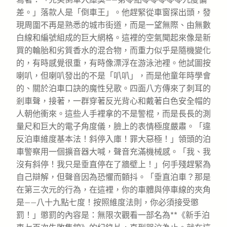
差。」落款人是「倒車王」。他趕緊從車窗探出頭，發
現周圍不再是熟悉的城市街道，而是一望無際、由無數
白線和編號組成的巨大網格。這裡的空氣聞起來像是新
買的輪胎和劣質香水的混合物，而重力似乎是隨機變化
的，有時感覺很重，有時像漂浮在游泳池裡。他試圖按
喇叭，但喇叭發出的不是「叭叭」，而是他童年時學會
的、關於泊車口訣的魔性兒歌。四面八方傳來了刺耳的
剎車聲，接著，一群穿著反光背心和戴著白色安全帽的
人朝他衝來。這些人手裡拿的不是警棍，而是長長的測
量尺和巨大的電子角度儀，臉上的表情極度嚴肅。「違
反泊車維度基本法！斜停入庫！罪大惡極！」領頭的泊
車警察用一個擴音器大喊，聲音充滿機械感。「我、我
沒有斜停！我只是垂直停在了牆壁上！」何手殘趕緊為
自己辯解，但聲音因為恐懼而顫抖。「垂直泊車？那是
在第三次元的行為，在這裡，你的車體與停車線的夾角
是——八十九點七度！按照維度法則，你必須接受懲
罰！」懲罰的內容是：無限次觀看一部名為**《新手泊