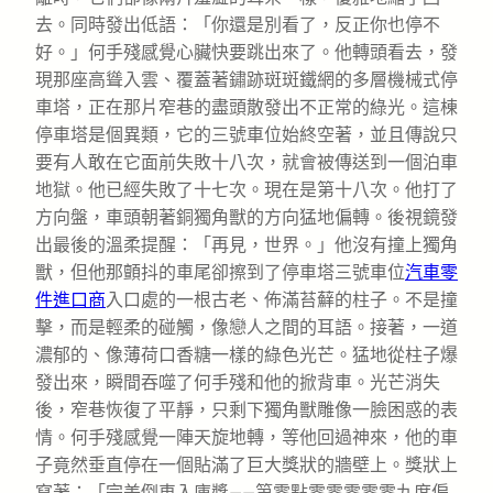
去。同時發出低語：「你還是別看了，反正你也停不
好。」何手殘感覺心臟快要跳出來了。他轉頭看去，發
現那座高聳入雲、覆蓋著鏽跡斑斑鐵網的多層機械式停
車塔，正在那片窄巷的盡頭散發出不正常的綠光。這棟
停車塔是個異類，它的三號車位始終空著，並且傳說只
要有人敢在它面前失敗十八次，就會被傳送到一個泊車
地獄。他已經失敗了十七次。現在是第十八次。他打了
方向盤，車頭朝著銅獨角獸的方向猛地偏轉。後視鏡發
出最後的溫柔提醒：「再見，世界。」他沒有撞上獨角
獸，但他那顫抖的車尾卻擦到了停車塔三號車位
汽車零
件進口商
入口處的一根古老、佈滿苔蘚的柱子。不是撞
擊，而是輕柔的碰觸，像戀人之間的耳語。接著，一道
濃郁的、像薄荷口香糖一樣的綠色光芒。猛地從柱子爆
發出來，瞬間吞噬了何手殘和他的掀背車。光芒消失
後，窄巷恢復了平靜，只剩下獨角獸雕像一臉困惑的表
情。何手殘感覺一陣天旋地轉，等他回過神來，他的車
子竟然垂直停在一個貼滿了巨大獎狀的牆壁上。獎狀上
寫著：「完美倒車入庫獎——第零點零零零零零九度偏