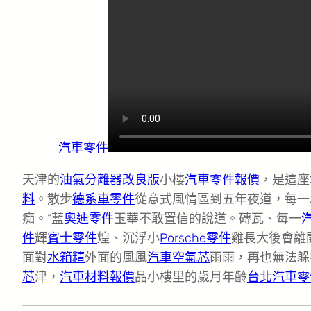
汽車零件
天津的
油氣分離器改良版
小樓
汽車零件報價
，是這座
料
。散步
德系車零件
從意式風情區到五年夜道，每一
痴。”藍
奧迪零件
玉華不敢置信的說道。磚瓦、每一
件
輝
賓士零件
煌、沉浮小
Porsche零件
雞長大後會離
面對
水箱精
外面的風風
汽車空氣芯
雨雨，再也無法躲
芯
津，
汽車材料報價
品小樓里的歲月年齡
台北汽車零