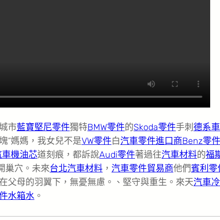
城市
藍寶堅尼零件
獨特
BMW零件
的
Skoda零件
手刺
德系車
塊“媽媽，我女兒不是
VW零件
白
汽車零件進口商
Benz零
汽車機油芯
道刻痕，都訴說
Audi零件
著過往
汽車材料
的
福
開巢穴。未來
台北汽車材料
，
汽車零件貿易商
他們
賓利零
在父母的羽翼下，無憂無慮。、堅守與重生。來天
汽車冷
件
水箱水
。