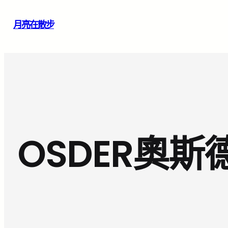
跳
月亮在散步
至
主
要
內
容
OSDER奧