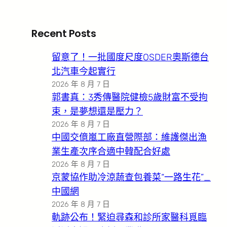
Recent Posts
留意了！一批國度尺度OSDER奧斯德台
北汽車今起實行
2026 年 8 月 7 日
郭書真：3秀傳醫院健檢5歲財富不受拘
束，是夢想還是壓力？
2026 年 8 月 7 日
中國交億嵐工廠直營際部：維護傑出漁
業生產次序合適中韓配合好處
2026 年 8 月 7 日
京蒙協作助冷涼蔬查包養菜“一路生花”_
中國網
2026 年 8 月 7 日
軌跡公布！緊迫尋森和診所家醫科覓臨