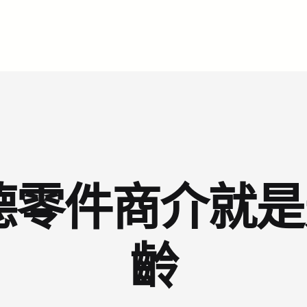
斯德零件商介就
齡