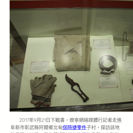
2017年9月21日下戰書，遼寧網絡媒體行記者走進
阜新市彰武縣阿爾鄉北甸
保時捷零件
子村，探訪該地