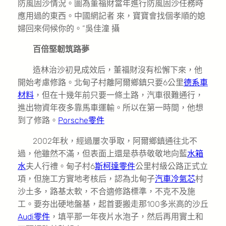
防風固沙情況。圖為董福財當年進行防風固沙任務時
應用過的東西。中國網記者 來，寶寶會找個孝順的媳
婦回來伺候你的。”吳佳潼 攝
百倍堅韌筑路夢
造林治沙初見成效后，董福財沒有松懈下來，他
開始考慮修路。北甸子村離阿爾鄉鎮只要6公里
德系車
材料
，但在十幾年前只要一條土路，汽車很難通行，
進出物資年夜多靠馬車運輸。所以在第一時間，他想
到了修路。
Porsche零件
2002年秋，經過屢次爭取，阿爾鄉鎮通往北不
過，他雖然不滿，但表面上還是恭恭敬敬地向藍
水箱
水
夫人行禮。甸子村6
斯柯達零件
公里村級公路正式立
項，但施工方實地考核后，認為北甸子
汽車冷氣芯
村
沙土多，路基太軟，不合適修路標準，不克不及施
工。要夯出硬地盤基，起首要搬走那100多米高的沙丘
Audi零件
，填平那一年夜片水泡子，然后再用實土和