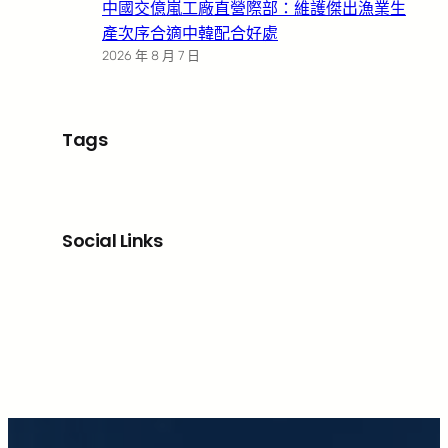
中國交億嵐工廠直營際部：維護傑出漁業生
產次序合適中韓配合好處
2026 年 8 月 7 日
Tags
Social Links
Facebook
X
LinkedIn
Instagram