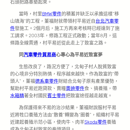
石頭把路基墊起來。
當時，村里
BMW零件
的積蓄并缺乏以承擔這樣“移
山填海”的工程，董福財就帶領村平易近自
台北汽車零
件
發施工。2個月后，施工方再來考核時已經達到了施
工請求。2003年，修路工程正式啟動；當年8月，這
條路全線貫通，村平易近從此走上了致富之路。
同
汽車零件貿易商
心專心為平易近致富夢
生態改良了，路況方便了，北甸子村人脫貧致富
的心境非分特別熱情，程序越來越快。作為致富的“帶
頭人”，董福
德系車零件
財結合北甸子原有產業優勢，
幫助村平易近跑貸款、賣糧
奧迪零件
食、搞養殖，帶
水箱精
著全村國民
賓士零件
把致富途徑越走越寬。
為保護得來不易的治沙結果，董福財說服村平易
近將牲口養殖方法由“散養”轉變為“圈養”，組織村平易
近建起養殖示范小區，使肉牛、肉羊
Skoda零件
養殖
成為北甸子村致富的拳頭項目。