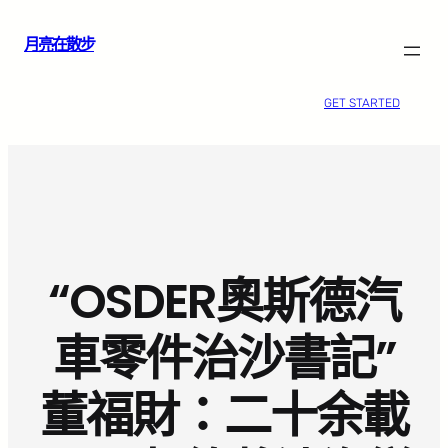
跳
月亮在散步
至
主
要
GET STARTED
內
容
“OSDER奧斯德汽
車零件治沙書記”
董福財：二十余載