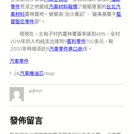
零件
荒涼之地變成
汽車材料報價
了郁郁蔥蔥的
台北汽
車材料
叢林寶地。被譽為“治沙書記”、“最美基層干
藍
寶堅尼零件
部”。
現現在，北甸子村的叢林覆蓋率達到48%，全村
2014年的人均純支出達到9
賓利零件
700多元，較
2000年時增添近8
汽車零件進口商
倍。
汽車零件
1 2&
汽車機油芯
nbsp;
admin
發佈留言