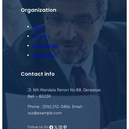
Organization
About
Courses
Appreciation
Association
Contact info
Jl. Niti Mandala Renon No.88, Denpasar,
Bali – 80239
Phone : (316) 212-3456, Email :
xyz@example.com
Facebook
X
Instagram
Pinterest
Follow Us On: