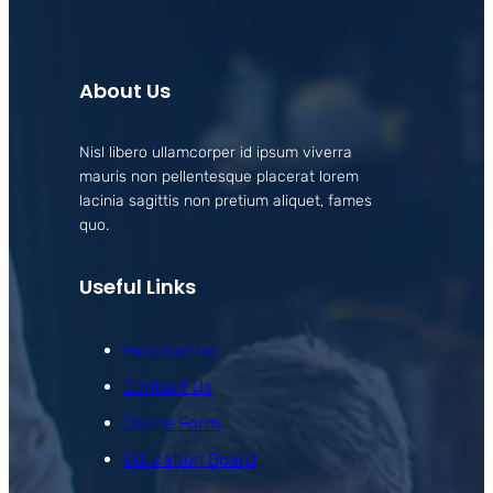
About Us
Nisl libero ullamcorper id ipsum viverra
mauris non pellentesque placerat lorem
lacinia sagittis non pretium aliquet, fames
quo.
Useful Links
Help Center
Contact Us
Online Form
Education Board