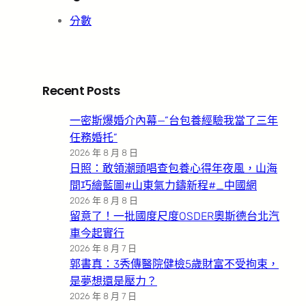
分數
Recent Posts
一密斯爆婚介內幕—”台包養經驗我當了三年
任務婚托”
2026 年 8 月 8 日
日照：敢領潮頭唱查包養心得年夜風，山海
間巧繪藍圖#山東氣力鑄新程#_中國網
2026 年 8 月 8 日
留意了！一批國度尺度OSDER奧斯德台北汽
車今起實行
2026 年 8 月 7 日
郭書真：3秀傳醫院健檢5歲財富不受拘束，
是夢想還是壓力？
2026 年 8 月 7 日