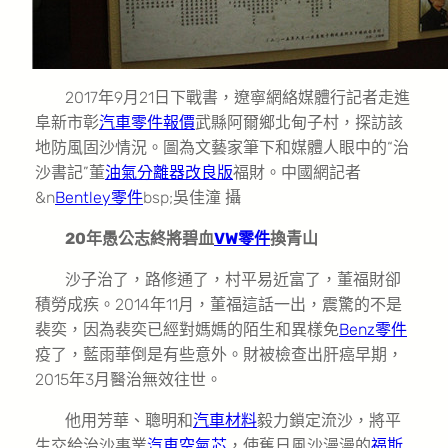
2017年9月21日下戰書，遼寧網絡媒體行記者走進
阜新市彰
汽車零件報價
武縣阿爾鄉北甸子村，探訪該
地防風固沙情況。圖為文藝家筆下和媒體人眼中的“治
沙書記”董
油氣分離器改良版
福財。中國網記者
&n
Bentley零件
bsp;吳佳潼 攝
20年愚公志終將碧血
VW零件
換青山
沙子治了，路修通了，村平易近富了，董福財卻
積勞成疾。2014年11月，董福這話一出，震驚的不是
裴奕，因為裴奕已經對媽媽的陌生和異樣免
Benz零件
疫了，藍雨華倒是有些意外。財被檢查出肝癌早期，
2015年3月醫治無效往世。
他用芳華、聰明和
汽車材料
毅力鎖定流沙，將平
生交給治沙事業
汽車空氣芯
，使舊日風沙漫漫的
福斯