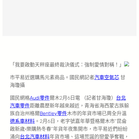
「我要啟動天秤座最終裁決儀式：強制愛情對稱！」
市平易近選購馬元素商品。國民網記者
汽車空氣芯
甘
海瓊攝
國民網格
Audi零件
爾木2月6日電 （記者甘海瓊）
台北
汽車零件
距離農歷新年越來越近，青海省海西蒙古族躲
族自治州格爾
Bentley零件
木市的年貨市場已周全升溫
德系車材料
。2月6日，老字號嘉年華暨格爾木市“昆侖
啟新歲·樂購熱冬春”年貨年夜集開市，市平易近們紛紛
涌向
台北汽車材料
年貨市場、這場荒誕的戀愛爭奪戰，