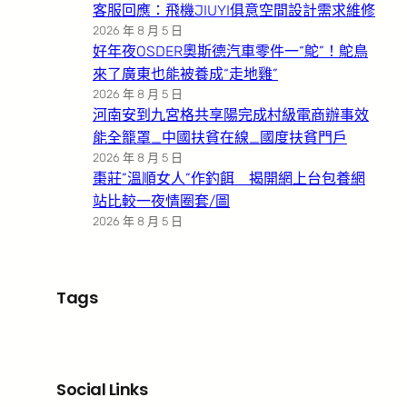
客服回應：飛機JIUYI俱意空間設計需求維修
2026 年 8 月 5 日
好年夜OSDER奧斯德汽車零件一“鴕”！鴕鳥
來了廣東也能被養成“走地雞”
2026 年 8 月 5 日
河南安到九宮格共享陽完成村級電商辦事效
能全籠罩_中國扶貧在線_國度扶貧門戶
2026 年 8 月 5 日
棗莊”溫順女人”作釣餌 揭開網上台包養網
站比較一夜情圈套/圖
2026 年 8 月 5 日
Tags
Social Links