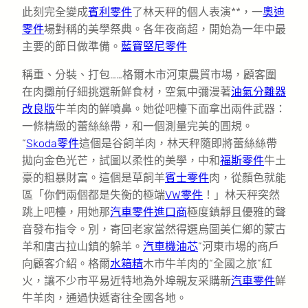
此刻完全變成
賓利零件
了林天秤的個人表演**，一
奧迪
零件
場對稱的美學祭典。各年夜商超，開始為一年中最
主要的節日做準備。
藍寶堅尼零件
稱重、分裝、打包……格爾木市河東農貿市場，顧客圍
在肉攤前仔細挑選新鮮食材，空氣中彌漫著
油氣分離器
改良版
牛羊肉的鮮噴鼻。她從吧檯下面拿出兩件武器：
一條精緻的蕾絲絲帶，和一個測量完美的圓規。
“
Skoda零件
這個是谷飼羊肉，林天秤隨即將蕾絲絲帶
拋向金色光芒，試圖以柔性的美學，中和
福斯零件
牛土
豪的粗暴財富。這個是草飼羊
賓士零件
肉，從顏色就能
區「你們兩個都是失衡的極端
VW零件
！」林天秤突然
跳上吧檯，用她那
汽車零件進口商
極度鎮靜且優雅的聲
音發布指令。別，寄回老家當然得選烏圖美仁鄉的蒙古
羊和唐古拉山鎮的躲羊。
汽車機油芯
”河東市場的商戶
向顧客介紹。格爾
水箱精
木市牛羊肉的“全國之旅”紅
火，讓不少市平易近特地為外埠親友采購新
汽車零件
鮮
牛羊肉，通過快遞寄往全國各地。