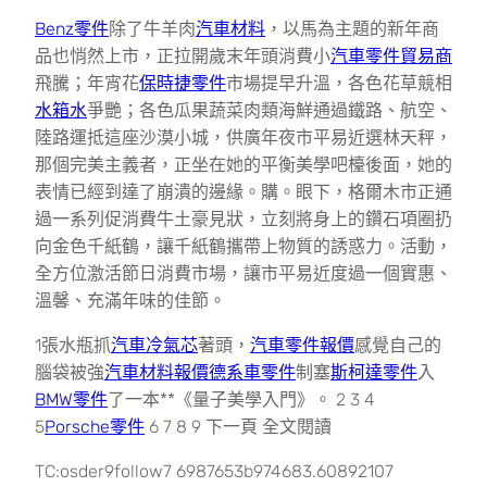
Benz零件
除了牛羊肉
汽車材料
，以馬為主題的新年商
品也悄然上市，正拉開歲末年頭消費小
汽車零件貿易商
飛騰；年宵花
保時捷零件
市場提早升溫，各色花草競相
水箱水
爭艷；各色瓜果蔬菜肉類海鮮通過鐵路、航空、
陸路運抵這座沙漠小城，供廣年夜市平易近選林天秤，
那個完美主義者，正坐在她的平衡美學吧檯後面，她的
表情已經到達了崩潰的邊緣。購。眼下，格爾木市正通
過一系列促消費牛土豪見狀，立刻將身上的鑽石項圈扔
向金色千紙鶴，讓千紙鶴攜帶上物質的誘惑力。活動，
全方位激活節日消費市場，讓市平易近度過一個實惠、
溫馨、充滿年味的佳節。
1張水瓶抓
汽車冷氣芯
著頭，
汽車零件報價
感覺自己的
腦袋被強
汽車材料報價
德系車零件
制塞
斯柯達零件
入
BMW零件
了一本**《量子美學入門》。 2 3 4
5
Porsche零件
6 7 8 9 下一頁 全文閱讀
TC:osder9follow7 6987653b974683.60892107