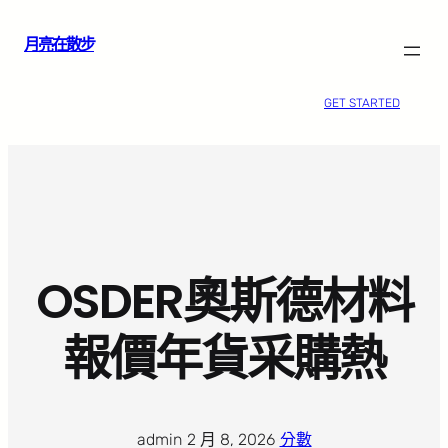
跳
月亮在散步
至
主
要
GET STARTED
內
容
OSDER奧斯德材料
報價年貨采購熱
admin
·
2 月 8, 2026
·
分數