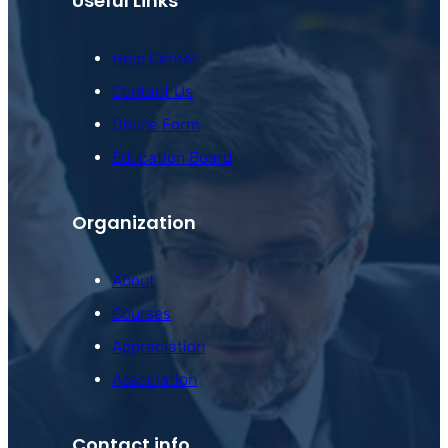
Useful Links
Help Center
Contact Us
Online Form
Education Board
Organization
About
Courses
Appreciation
Association
Contact info