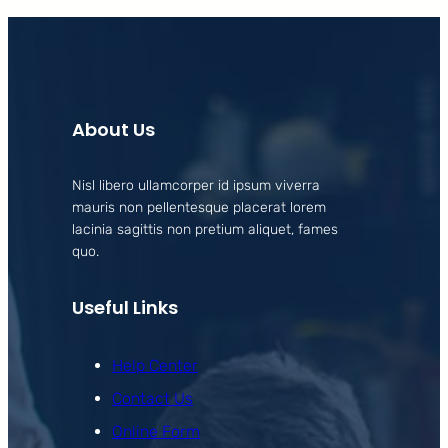
About Us
Nisl libero ullamcorper id ipsum viverra
mauris non pellentesque placerat lorem
lacinia sagittis non pretium aliquet, fames
quo.
Useful Links
Help Center
Contact Us
Online Form