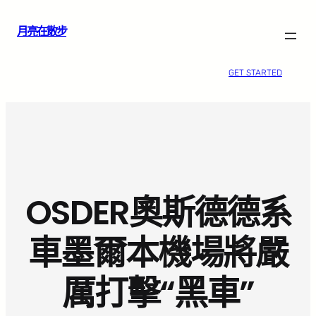
跳
月亮在散步
至
主
要
GET STARTED
內
容
OSDER奧斯德德系
車墨爾本機場將嚴
厲打擊“黑車”