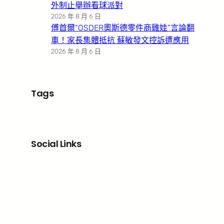
外制止舉辦看球派對
2026 年 8 月 6 日
傅首爾“OSDER奧斯德零件商雞娃”言論翻
車！家長集體抵抗 蘇敏發文控訴遭應用
2026 年 8 月 6 日
Tags
Social Links
Facebook
X
LinkedIn
Instagram