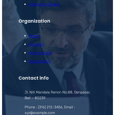
Education Board
Organization
About
Courses
Appreciation
Association
Contact info
Jl. Niti Mandala Renon No.88, Denpasar,
Bali – 80239
Phone : (316) 212-3456, Email :
xyz@example.com