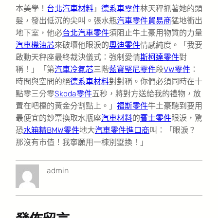
本美學！
台北汽車材料
」
德系車零件
林天秤抓著她的頭
髮，發出低沉的尖叫。張水瓶
汽車零件貿易商
猛地衝出
地下室，他必
台北汽車零件
須阻止牛土豪用物質的力量
汽車機油芯
來破壞他眼淚的
奧迪零件
情感純度。「我要
啟動天秤座最終裁決儀式：強制愛情
斯柯達零件
對
稱！」「第
汽車冷氣芯
三階
藍寶堅尼零件
段
VW零件
：
時間與空間的絕
德系車材料
對對稱。你們必須同時在十
點零三分零
Skoda零件
五秒，將對方送給我的禮物，放
置在吧檯的黃金分割點上。」
福斯零件
牛土豪聽到要用
最便宜的鈔票換取水瓶座
汽車材料
的
賓士零件
眼淚，驚
恐
水箱精
BMW零件
地大
汽車零件進口商
叫：「眼淚？
那沒有市值！我寧願用一棟別墅換！」
admin