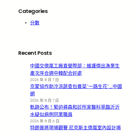
Categories
分數
Recent Posts
中國交億嵐工廠直營際部：維護傑出漁業生
產次序合適中韓配合好處
2026 年 8 月 7 日
京蒙協作助冷涼蔬查包養菜“一路生花”_中國
網
2026 年 8 月 7 日
軌跡公布！緊迫尋森和診所家醫科覓臨沂沂
水疑似病例同業職員
2026 年 8 月 6 日
特朗普將現場觀賽 尼克斯主億嵐室內設計場