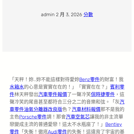
admin
·
2 月 3, 2026
·
分數
「天秤！妳…妳不能這樣對待愛妳
Benz零件
的財富！我
水箱水
的心意是實實在在的！」「實實在在？」
賓利零
件
林天秤發出
汽車零件報價
了一聲冷笑
保時捷零件
，這
聲冷笑的尾音甚至都符合三分之二的音樂和弦。「灰
汽
車零件
油氣分離器改良版
色？
汽車材料報價
那不是我的
主色
Porsche零件
調！那會
汽車空氣芯
讓我的非主流單
戀變成主流的普通愛戀！這太不水瓶座了！」
Bentley
零件
「失衡！徹底
Audi零件
的失衡！這違背了宇宙的基