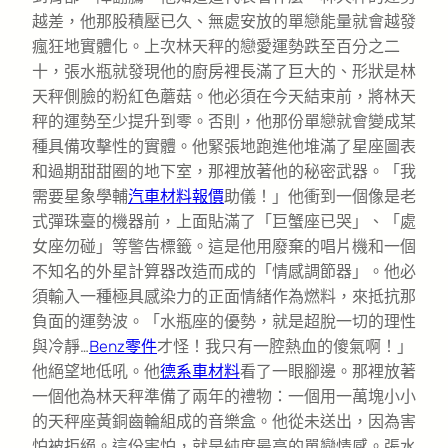
越差，他那股積壓已久、無處安放的單戀能量就會越發
瘋狂地實體化。上次林天秤的戀愛運勢跌至百分之二
十，張水瓶就發現他的廚房裡長滿了巨大的、形狀是林
天秤側臉的粉紅色蘑菇。他必須在今天結束前，將林天
秤的運勢至少提升到零。否則，他那份單戀就會變成某
種具備攻擊性的實體。他緊張地跑進他堆滿了星座圖表
和過期甜甜圈的地下室，那裡放著他的秘密武器。「我
需要星象學輔
汽車材料報價
助儀！」他衝到一個像是老
式彈珠臺的機器前，上面貼滿了「巨蟹座已哭」、「處
女座勿碰」等警告標籤。這是他用廢棄的唱片機和一個
不知名的外星計算器改造而成的「情感調節器」。他必
須輸入一種極具感染力的正面情緒作為燃料，來抵抗那
負面的運勢波。「水瓶座的優勢，就是超脫一切的理性
與冷靜…
Benz零件
才怪！我只有一腔熱血的傻氣啊！」
他絕望地低吼。他
德系車材料
看了一眼腳邊。那裡放著
一個他為林天秤準備了兩年的禮物：一個用一萬塊小小
的天秤座黃銅齒輪組成的音樂盒。他從未送出，因為害
怕被拒絕。這份害怕，就是純度最高的單戀情感。張水