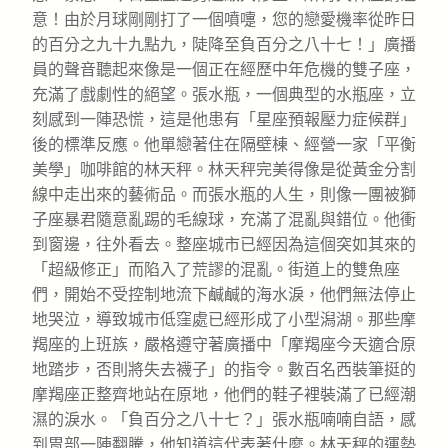
意！由於月球剛剛打了一個噴嚏，您的戀愛機率從昨日
的百分之九十九點九，陡降至負百分之八十七！」廣播
員的聲音聽起來像是一個正在經歷中年危機的雙子座，
充滿了戲劇性的絕望。張水瓶，一個典型的水瓶座，立
刻感到一陣恐慌，這是他患有「星座預報壓力症候群」
後的標準反應。他單戀著住在隔壁棟、經營一家「平衡
美學」咖啡館的林天秤。林天秤完美得像是從黃金分割
線中走出來的藝術品。而張水瓶的人生，則像一團被獅
子座暴君隨意亂踢的毛線球，充滿了混亂與錯位。他衝
到窗邊，往外看去。整座城市已經因為這個突如其來的
「超級修正」而陷入了荒謬的混亂。街道上的雙魚座
們，開始不受控制地流下鹹鹹的海水淚，他們無法停止
地哭泣，導致城市低窪處已經形成了小型潟湖。那些摩
羯座的上班族，嚴格遵守著廣播中「摩羯座今天適合原
地踏步，否則將失去襪子」的指令。數百名西裝筆挺的
摩羯座正整齊地站在原地，他們的鞋子裡裝滿了已經潮
濕的淚水。「負百分之八十七？」張水瓶喃喃自語，感
到胃部一陣翻騰，他知道這代表著什麼。林天秤的運勢