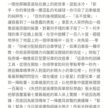
一眼他那輛垂直貼在牆上的掀背車，語氣冰冷。「新
手，你的車技像一團混亂的毛線球。你污染了泊車維度
的純粹性。」「但你的後視鏡貼紙——『永不放棄』，
讓我看到了一絲愚蠢的勇氣。」車影大人突然掏出一個
像是遙控器的裝置，對著何手殘的車子按了一下。何手
殘的車子從牆上脫落，在空中旋轉了一百八十度，穩穩
地停在了地面上的一個停車格中。這次，夾角是——零
度。「你被分配給我的泊車學徒了。如果泊車是一種宗
教，你就是那個連方向盤都沒摸過的新信徒。」她指了
指旁邊一輛像是巨型嬰兒車的改造車：「這是你的訓練
工具，從現在開始，你得學會如何在零點零零一秒內，
將這輛車精準停入對面的針眼大小的車位裡。」何手殘
看著那輛閃閃發光、還在播放《小星星》的嬰兒車，感
到一陣眩暈。泊車維度的生活，比他想象中還要無理頭
一百萬倍。《失控的星座運勢與單戀狂想曲》張水瓶從
他那張覆蓋著七層舊報紙的單人床上驚醒，不是因為鬧
鐘，而是因為屋頂傳來了一陣震耳欲聾的廣播聲。「緊
急！緊急！今日星座運勢超級大修正！所有天秤座請注