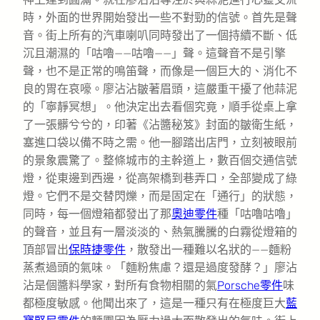
時，外面的世界開始發出一些不對勁的信號。首先是聲
音。街上所有的汽車喇叭同時發出了一個持續不斷、低
沉且潮濕的「咕嚕——咕嚕——」聲。這聲音不是引擎
聲，也不是正常的鳴笛聲，而像是一個巨大的、消化不
良的胃在哀嚎。廖沾沾皺著眉頭，這嚴重干擾了他蒜泥
的「寧靜冥想」。他決定出去看個究竟，順手從桌上拿
了一張髒兮兮的，印著《沾醬秘笈》封面的皺衛生紙，
塞進口袋以備不時之需。他一腳踏出店門，立刻被眼前
的景象震驚了。整條城市的主幹道上，數百個交通信號
燈，從東邊到西邊，從高架橋到巷弄口，全部變成了綠
燈。它們不是交替閃爍，而是固定在「通行」的狀態，
同時，每一個燈箱都發出了那
奧迪零件
種「咕嚕咕嚕」
的聲音，並且有一層淡淡的、熱氣騰騰的白霧從燈箱的
頂部冒出
保時捷零件
，散發出一種難以名狀的——麵粉
蒸煮過頭的氣味。「麵粉焦慮？還是過度發酵？」廖沾
沾是個醬料學家，對所有食物相關的氣
Porsche零件
味
都極度敏感。他聞出來了，這是一種只有在極度巨大
藍