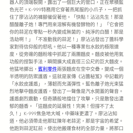
器人的頂端裂開，露出了一個巨大的管口，正在聚積藍
色光芒。K-999特務用它穿著燕尾服的小爪子，一把抓
住了廖沾沾的褲腳催促著他。「快點！沾沾先生！那是
醋酸離子炮！專門用來溶解有機發酵物的！」「它會把
你的蒜泥在零點一秒內變成無菌的、純淨的白醋！那是
浩劫啊！」「不准動我的蒜泥！」廖沾沾發出了醬料學
家對待信仰般的怒吼。他以一種專業包水餃的極限速
度，從旁邊的麵粉堆中抓起了兩團麵皮。麵皮被他用氣
功般的捏製手法，瞬間擴大成直徑三公尺的巨大麵皮。
他猛地擲出，
賓利零件
兩張麵皮在空中交疊，變成一個
半透明的防禦護盾。這就是家傳《沾醬秘笈》中記載的
「水餃皮護盾」，薄韌而充滿彈性。藍色離子炮光束猛
烈地擊中麵皮護盾，發出了一聲像是汽水開蓋的聲音。
護盾劇烈震動，但奇蹟般地擋住了攻擊，只是散發出濃
郁的麵香。「這麵皮的延展性！完美！但撐不了太
久！」K-999焦急地大喊，中藥味更濃了。廖沾沾知
道，他必須帶走他那缸陳年老蒜泥，那是宇宙的希望。
他跑到蒜泥缸前，使出他搬運食材的全部力量，將那口