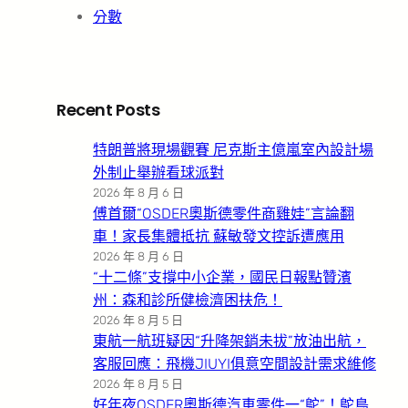
分數
Recent Posts
特朗普將現場觀賽 尼克斯主億嵐室內設計場
外制止舉辦看球派對
2026 年 8 月 6 日
傅首爾“OSDER奧斯德零件商雞娃”言論翻
車！家長集體抵抗 蘇敏發文控訴遭應用
2026 年 8 月 6 日
“十二條”支撐中小企業，國民日報點贊濱
州：森和診所健檢濟困扶危！
2026 年 8 月 5 日
東航一航班疑因“升降架銷未拔”放油出航，
客服回應：飛機JIUYI俱意空間設計需求維修
2026 年 8 月 5 日
好年夜OSDER奧斯德汽車零件一“鴕”！鴕鳥