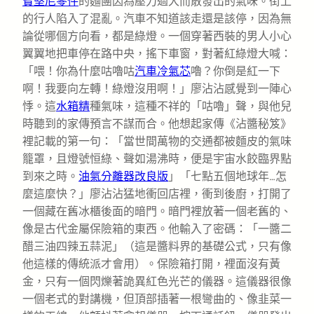
寶堅尼零件
的麵團因為壓力過大而散發出的氣味。街上
的行人陷入了混亂。汽車不知道該走還是該停，因為無
論從哪個方向看，都是綠燈。一個穿著西裝的男人小心
翼翼地把車停在路中央，搖下車窗，對著紅綠燈大喊：
「喂！你為什麼咕嚕咕
汽車冷氣芯
嚕？你倒是紅一下
啊！我要向左轉！綠燈沒用啊！」廖沾沾感覺到一陣心
悸。這
水箱精
種氣味，這種不祥的「咕嚕」聲，與他兒
時聽到的家傳預言不謀而合。他想起家傳《沾醬秘笈》
裡記載的第一句：「當世間萬物的交通都被麵皮的氣味
籠罩，且燈號恒綠、聲如湯沸時，便是宇宙水餃臨界點
到來之時。
油氣分離器改良版
」「七點五個地球年…怎
麼這麼快？」廖沾沾猛地衝回店裡，衝到後廚，打開了
一個藏在舊冰櫃後面的暗門。暗門裡放著一個老舊的、
像是古代金屬保險箱的東西。他輸入了密碼：「一醬二
醋三油四辣五蒜泥」（這是醬料界的基礎公式，只有像
他這樣的傳統派才會用）。保險箱打開，裡面沒有黃
金，只有一個閃爍著詭異紅色光芒的儀器。這儀器很像
一個老式的對講機，但頂部插著一根彎曲的、像韭菜一