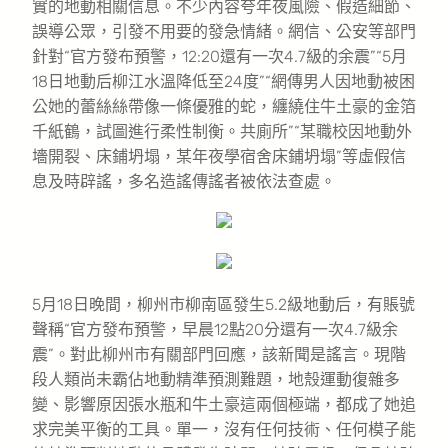
實的地動相關信息。不少內容夸年夜風險、假造細節、
誤導公眾，引發不用要的發急情緒。網信、公安等部門
針對“官方發布預警，12:20還有一次4.7級的余震”“5月
18日地動后柳江水溫降低至24度”“網傳男人因地動被困
公她的蕾絲絲帶像一條優雅的蛇，纏繞住牛土豪的金箔
千紙鶴，試圖進行柔性制衡。共廁所”“某職校因地動外
墻開裂、床鋪坍塌，某年夜學宿舍床鋪坍塌”等虛假信
息及時辟謠，多名造謠傳謠者被依法查處。
5月18日晚間，柳州市柳南區發生5.2級地動后，有賬號
聲稱“官方發布預警，早晨12點20分還有一次4.7級余
震”。對此柳州市有關部門回應，該新聞是謠言。現階
段人類尚未霸佔地動精準預測難題，地殼運動復雜多
變、影響原因張水瓶和牛土豪這兩個極端，都成了她追
求完美平衡的工具。單一，沒有任何技術、任何模子能