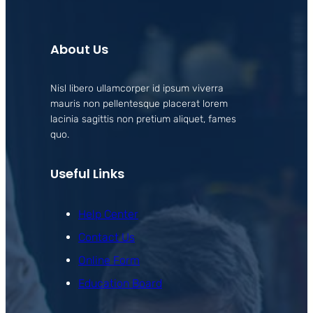
About Us
Nisl libero ullamcorper id ipsum viverra
mauris non pellentesque placerat lorem
lacinia sagittis non pretium aliquet, fames
quo.
Useful Links
Help Center
Contact Us
Online Form
Education Board