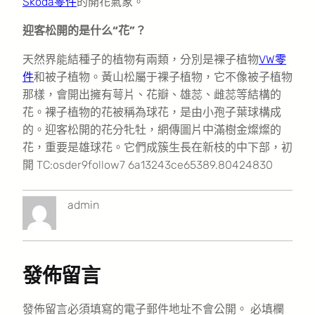
Skoda零件
的開花氣象。
迎客松開的是什么“花”？
天然界能結種子的植物有兩類，分別是裸子植物
VW零
件
和被子植物。黃山松屬于裸子植物，它不像被子植物
那樣，會開出擁有萼片、花瓣、雄蕊、雌蕊等結構的
花。裸子植物的花被稱為球花，是由小孢子葉球構成
的。迎客松開的花分牝牡，網傳圖片中滿樹金燦燦的
花，重要是雄球花。它們成簇生長在新枝的中下部，初
開 TC:osder9follow7 6a13243ce65389.80424830
admin
發佈留言
發佈留言必須填寫的電子郵件地址不會公開。
必填欄