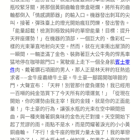
瓶咬緊牙關，將那個黃銅齒輪音樂盒砸爛，將所有的齒
輪都倒入「情感調節器」的輸入口。機器發出刺耳的尖
叫，接著，彈珠臺上的燈光開始瘋狂閃爍，發出警告。
「能量超載！檢測到極致純粹的單戀能量！目標：提升
天秤座運勢！」在機器的頂部，一個巨大的、像彩虹一
樣的光束筆直地射向天空。然而，就在光束衝出屋頂的
一瞬間，一輛塗滿了金色、裝飾著巨大公牛角的悍馬車
猛地停在咖啡館門口。駕駛座上走下一個全身肌
賓士零
件
肉、戴著鑽石項圈的男人，那人正是林天秤的狂熱追
求者——金牛座霸總牛土豪。牛土豪一腳踢開咖啡館的
門，大聲宣布：「天秤！別管那什麼負運勢！我已經用
一百噸的純金箔買下了今天所有的壞運氣！」「從現在
開始，你的運勢由我主宰！我的金錢，就是你的正面能
量！」牛土豪的行為，讓張水瓶的光束在空中瞬間扭
曲，與一種夾雜著銅臭味的金色光芒對撞。天空開始下
起了荒謬的雨。雨點不是水，而是閃耀著淚光的小小黃
銅齒輪。「不行！金牛座的物質力量太強了！我的單戀