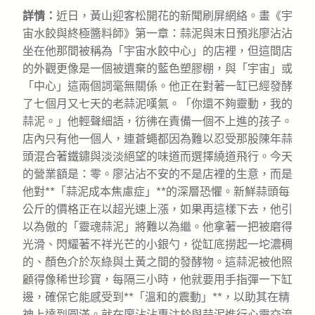
詳情：
近日，黃山迎客松開花的新聞刷屏網絡。畫《宇
宙水餃與終極醬料師》第一章：蒜泥與末日預兆廖沾沾
坐在他那間被稱為「宇宙水餃中心」的店裡，但這間店
的外觀更像是一個被遺棄的藍色塑膠棚，與「宇宙」或
「中心」這兩個詞毫無關係。他正在對著一缸已經發酵
了七個月又七天的老蒜泥嘆氣。「你還不夠靈動，我的
蒜泥。」他輕聲細語，彷彿在責備一個不上進的孩子。
店內只有他一個人，連蒼蠅都因為難以忍受那股陳年蒜
頭混合著鐵鏽與淡淡絕望的味道而選擇繞道飛行。今天
的營業額是：零。廖沾沾不安的不是店裡的生意，而是
他對**「蒜泥成本焦慮症」**的深層恐懼。新鮮蒜頭每
公斤的價格正在以超光速上漲，如果再這樣下去，他引
以為傲的「靈魂蒜泥」將難以為繼。他拿著一把被磨得
光滑、閃耀著不祥光芒的小銀勺，從缸底撈起一坨濃稠
的、顏色介於灰綠與土黃之間的發酵物。這蒜泥被他照
顧得像稀世珍寶，每隔三小時，他就要用手指彈一下缸
邊，確保它能感受到**「溫和的震動」**，以助其在精
神上達到圓滿。就在廖沾沾專注於與蒜泥進行心靈交流