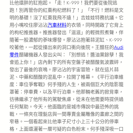
比他還胖的缸抱起。「走！K-999！我們要從後院逃
跑！別再管你的紅棗枸杞燃料了！」「不行！燃料是文
明的基礎！沒了紅棗我飛不遠！」吉娃娃特務抗議。它
用小嘴咬住廖沾沾
汽車材料
的衣領，同時開啟了它背上
的枸杞推進器。推進器發出「滋滋」的輕微煎煮聲，伴
隨著一股濃郁的蔘味爆發。廖沾沾抱著蒜泥缸、K-999
咬著他，一起從撞出來的洞口衝向後院。王醋狂的
Audi
零件
醋罐機器人發出尖叫：「別想逃！醬油黨餘孽！我
會追上你！」店內剩下的所有空盤子被醋酸氣波震碎，
發出了最後的哀鳴。廖沾沾的宇宙冒險，就在這片蒜
泥、中藥和醋酸的混亂中，拉開了帷幕。《平行泊車維
度：車位爭奪戰》何手殘的人生，被兩個巨大的陰影籠
罩著：停車費，以及平行泊車。他那輛老舊的掀背車，
彷彿繼承了他所有的駕駛焦慮，從未在他需要時提供過
任何幫助。今天，他面臨的是城市傳說中最恐怖的挑
戰，一條夾在理髮店與一間專賣金屬雕像的畫廊之間的
窄巷。一個看起來比他車子尺寸小上三十公分的停車
格，上面還灑著一層可疑的白色粉末。何手殘深吸一口