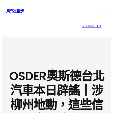
跳
月亮在散步
至
主
要
GET STARTED
內
容
OSDER奧斯德台北
汽車本日辟謠丨涉
柳州地動，這些信