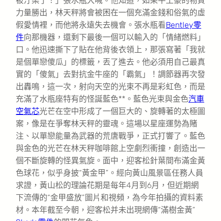
被汙染了！」張水瓶大喊。他知道，如果牛土豪的物質
力量勝出，林天秤將會被困在一個充滿金錢和俗氣的虛
假愛情裡，而他將永遠失去機會。張水瓶看
Bentley零
件
向那機器，還剩下最後一個可以輸入的「情緒燃料」
口。他迅速撕下了貼在他背後衣領上，那張寫著「我就
是個單戀傻瓜」的標籤，丟了進去。他必須用自己最真
實的「傻氣」去對抗金牛座的「霸氣」！調節器再次發
出轟鳴，這一次，射向天空的光束不再是彩虹色，而是
充滿了水瓶座特有的怪誕藍色**。藍色光束與金色
汽車
空氣芯
光芒在空中形成了一個巨大的、旋轉著的太極圖
案，像是在爭奪林天秤的靈魂。這場以星座運勢為賭
注、以單戀能量為武器的荒唐戰爭，正式打響了。藍色
與金色的光芒在林天秤咖啡館上空劇烈衝撞，創造出一
個不斷旋轉的怪異氣旋。面中，迎客松針葉間布滿金黃
色球花，似乎身披“黃金甲”。經向黃山風景區任務人員
求證，黃山松的理論花期是每年4月到6月，但近期網
下流傳的“金甲盛放”圖片和視頻，為今年拍攝的資料素
材。本年截至今朝，迎客松并未出現網傳“滿樹金黃”