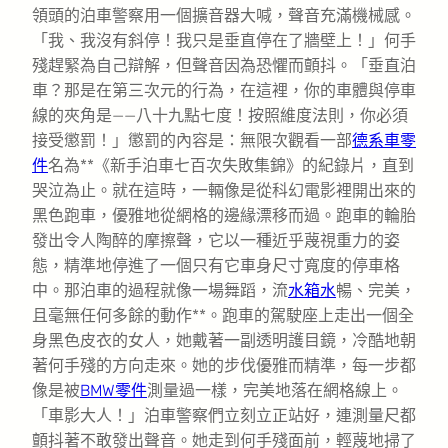
領頭的泊車警察用一個擴音器大喊，聲音充滿機械感。
「我、我沒有斜停！我只是垂直停在了牆壁上！」何手
殘趕緊為自己辯解，但聲音因為恐懼而顫抖。「垂直泊
車？那是在第三次元的行為，在這裡，你的車體與停車
線的夾角是——八十九點七度！按照維度法則，你必須
接受懲罰！」懲罰的內容是：無限次觀看一部
德系車零
件
名為**《新手泊車七百次失敗集錦》的紀錄片，直到
哭泣為止。就在這時，一輛像是從科幻電影裡開出來的
黑色跑車，優雅地從網格的邊緣漂移而過。跑車的輪胎
發出令人陶醉的摩擦聲，它以一種近乎蔑視重力的姿
態，精準地停進了一個只有它車身尺寸寬度的停車格
中。那泊車的過程就像一場舞蹈，流
水箱水
暢、完美，
且毫無任何多餘的動作**。跑車的駕駛座上走出一個全
身黑色皮衣的女人，她戴著一副透明護目鏡，冷酷地朝
著何手殘的方向走來。她的步伐優雅而精準，每一步都
像是被
BMW零件
測量過一樣，完美地落在網格線上。
「車影大人！」泊車警察們立刻立正站好，連測量尺都
顫抖著不敢發出聲音。她走到何手殘面前，輕蔑地掃了