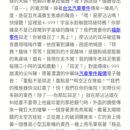
樣的天線。他顫抖著拿起儀器，按下通話鈕。儀器發出
「滋——」的電流聲，接著
台北汽車零件
傳來一陣高八
度、急促且充滿養生焦慮的聲音。「喂！是廖沾沾嗎！
快接聽！這裡是 K-999！宇宙水餃聯盟特級特務！你那
邊是不是已經聞到宇宙級的酸味了？我們需要你的
福斯
零件
蒜泥！你被徵召了！馬上！」廖沾沾的耳朵被這聲
音震得嗡嗡作響，他捏著對講機，困惑地喊道：「特
務？酸味？等等！我聞到的不是酸味！是麵粉過度膨脹
的焦慮味！還有，我現在走不開！我的陳年老蒜泥需要
每隔三小時的溫和震動！」「蒜泥？」對面傳來K-999
崩潰的尖叫聲，帶著濃濃的中藥味
汽車零件報價
電子雜
音：「重點不是蒜泥！重點是**時空正在彎曲！**我們
的推進器快沒紅棗了！快！我們在你的後院！別帶任何
多餘的東西！除了——你那缸蒜泥！」就在廖沾沾還在
糾結要不要帶上他最珍愛的那把銀勺時，外面的牆壁傳
來一聲巨大的撞擊。一個穿著黑色燕尾服、戴著太陽眼
鏡的太空吉娃娃，正從牆上的破洞鑽進來。它的背上揹
著一個像是小型瓦斯桶的東西，桶上用毛筆寫著「極品