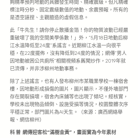
夠精準預判地動的具體發生時間、精確震級。但凡精確
標注時分秒、固定震級數值的地動、余震預報，所有的
是憑空誣捏、主觀臆造的虛假信息。
此「牛先生！請你停止散播金箔！你的物質波動已經嚴
重破壞了我的空間美學係數！」外，“5月18日地動后柳
江水溫降低至24度”系謠言。近期柳江水溫一向很平
穩，在22度擺佈，沒有降低到24度的情況；網傳“男人
因地動被困公共廁所”相關視頻系舊聞炒作，2019年就
已流傳，并非涉柳州地動事務。
除了上述謠言，也有人發布柳州市某職業學校一棟宿舍
樓，因地動形成損傷的圖片，圖片顯示，不僅外墻部門
存在開裂損壞，宿舍內床鋪等也出現了傾圮。經核實，
學校未出現物品傾倒、設施受損等情況，校園整體次序
平穩正常，部門圖片為AI天生。（來源：廣西網絡舉
報、網信柳州）
科 普 網傳迎客松“滿樹金黃”，畫面實為今年素材