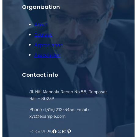
Organization
About
Courses
Appreciation
Association
Contact info
Jl. Niti Mandala Renon No.88, Denpasar,
Bali – 80239
Phone : (316) 212-3456, Email :
xyz@example.com
Facebook
X
Instagram
Pinterest
Follow Us On: