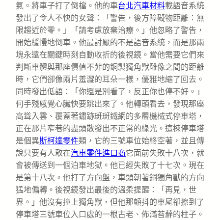
氣。將車子打了倒檔。他的車
台北汽車材料
載語音系統
發出了令人不快的女聲：「警告，後方障礙物距離：無
限趨近於零。」「請考慮放棄治療。」他忽略了警告，
開始緩慢地倒車。他最討厭的不是語音系統，而是那兩
塊永遠在關鍵時刻自動收折的後視鏡。當他需要它們來
判斷車體與那座價值不菲的銅製獨角獸雕像之間的距離
時，它們卻像兩片羞澀的耳朵一樣，優雅地縮了回去。
同時發出低語：「你還是別看了，反正你也停不好。」
何手殘感覺心臟快要跳出來了。他轉頭看去，發現那座
高聳入雲、覆蓋著鏽跡斑斑鐵網的多層機械式停車塔，
正在那片窄巷的盡頭散發出不正常的綠光。這棟停車塔
是個異
斯柯達零件
類，它的三號車位始終空著，並且傳
說只要有人敢在
汽車零件進口商
它面前失敗十八次，就
會被傳送到一個泊車地獄。他已經失敗了十七次。現在
是第十八次。他打了方向盤，車頭朝著銅獨角獸的方向
猛地偏轉。後視鏡發出最後的溫柔提醒：「再見，世
界。」他沒有撞上獨角獸，但他那顫抖的車尾卻擦到了
停車塔三號車位入口處的一根古老、佈滿苔蘚的柱子。