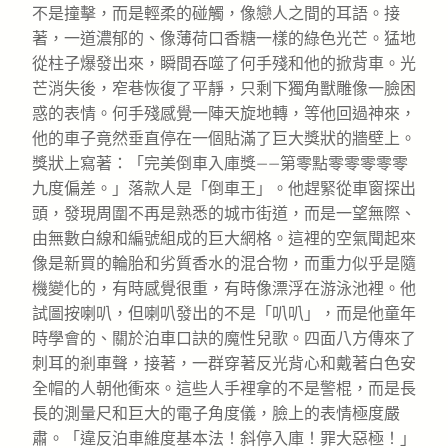
不是撞擊，而是輕柔的碰觸，像戀人之間的耳語。接
著，一道濃郁的、像薄荷口香糖一樣的綠色光芒。猛地
從柱子爆發出來，瞬間吞噬了何手殘和他的掀背車。光
芒消失後，窄巷恢復了平靜，只剩下獨角獸雕像一臉困
惑的表情。何手殘感覺一陣天旋地轉，等他回過神來，
他的車子竟然垂直停在一個貼滿了巨大獎狀的牆壁上。
獎狀上寫著：「完美倒車入庫獎——第零點零零零零零
九度偏差。」落款人是「倒車王」。他趕緊從車窗探出
頭，發現周圍不再是熟悉的城市街道，而是一望無際、
由無數白線和編號組成的巨大網格。這裡的空氣聞起來
像是新買的輪胎和劣質香水的混合物，而重力似乎是隨
機變化的，有時感覺很重，有時像漂浮在游泳池裡。他
試圖按喇叭，但喇叭發出的不是「叭叭」，而是他童年
時學會的、關於泊車口訣的魔性兒歌。四面八方傳來了
刺耳的剎車聲，接著，一群穿著反光背心和戴著白色安
全帽的人朝他衝來。這些人手裡拿的不是警棍，而是長
長的測量尺和巨大的電子角度儀，臉上的表情極度嚴
肅。「違反泊車維度基本法！斜停入庫！罪大惡極！」