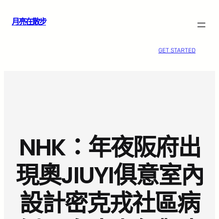
跳
月亮在散步
至
主
要
GET STARTED
內
容
NHK：年夜阪府出
現奧JIUYI俱意室內
設計密克戎社區病