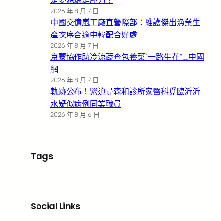
是夢想還是壓力？
2026 年 8 月 7 日
中國交億嵐工廠直營際部：維護傑出漁業生
產次序合適中韓配合好處
2026 年 8 月 7 日
京蒙協作助冷涼蔬查包養菜“一路生花”_中國
網
2026 年 8 月 7 日
軌跡公布！緊迫尋森和診所家醫科覓臨沂沂
水疑似病例同業職員
2026 年 8 月 6 日
Tags
Social Links