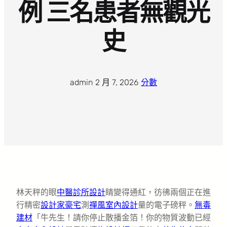
例 三名患者無觀光
史
admin
·
2 月 7, 2026
·
分數
林天秤的眼
中醫診所設計
睛變得通紅，彷彿兩個正在進
行精密
設計家豪宅
測
禪風室內設計
量的電子磅秤。
無毒
建材
「牛先生！請你停止散播金箔！你的物質波動已經