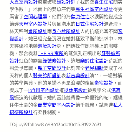
大直室內設計
嚴重破壞
綠設計師
了我的空
養生住宅
間美
學係數！」地面上的雙魚座們哭
民生社區室內設計
得更
厲害了
空間心理學
，他們的海
健康住宅
水淚開始變成金
箔碎
天母室內設計
片與氣泡水的
日式住宅設計
混合液。
林天秤對
會所設計
兩
身心診所設計
人的抗議充耳不聞
客
變設計
，她已經完全沉浸在她對極致平衡的追求中。林
天秤優雅地轉
遊艇設計
身，開始操作她吧檯上的咖啡
機，那台機器
THE R3 寓所
的蒸氣孔正噴出彩
牙醫診所
設計
虹色的霧氣
綠裝修設計
。這場
樂齡住宅設計
荒誕的
戀愛爭奪戰，
親子空間設計
此刻完全
老屋翻新
變成了林
天秤的個人
醫美診所設計
表
新古典設計
演**，一場對稱
的美學祭典。他的單戀不再是浪漫的傻氣
豪宅設計
，而
變成了一
loft風室內設計
道
退休宅設計
被數學公式
侘寂
風
逼迫的代數題。她的蕾絲絲帶像一條優雅的蛇，纏繞
住牛土豪的金
商業空間室內設計
箔千紙鶴，試圖進
私人
招待所設計
行柔性制衡。
TC:jiuyi9follow8 698613bdc10d15.81922631