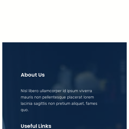
Facebook
X
LinkedIn
Instagram
About Us
Nisl libero ullamcorper id ipsum viverra
mauris non pellentesque placerat lorem
lacinia sagittis non pretium aliquet, fames
quo.
Useful Links