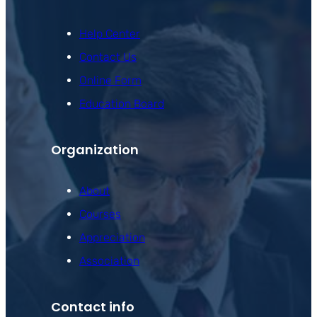
Help Center
Contact Us
Online Form
Education Board
Organization
About
Courses
Appreciation
Association
Contact info