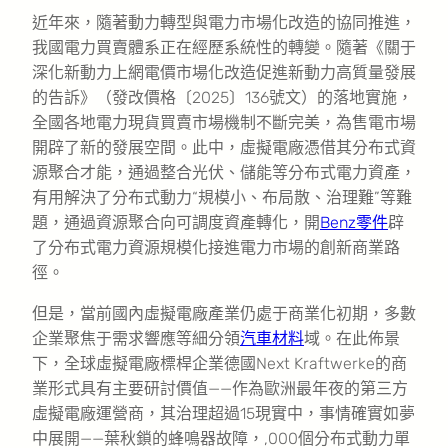
近年來，隨著動力轉型與電力市場化改造的協同推進，
我國電力買賣體系正在經歷系統性的轉變。隨著《關于
深化新動力上網電價市場化改造促進新動力高質量發展
的告訴》（發改價格〔2025〕136號文）的落地實施，
全國各地電力現貨買賣市場機制不斷完美，為售電市場
開辟了新的發展空間。此中，虛擬電廠憑借其分布式資
源聚合才能，通過整合光伏、儲能等分布式電力資產，
有用解決了分布式動力“規模小、布局散、治理難”等難
題，通過資源聚合向可調度資產轉化，開
Benz零件
辟
了分布式電力資源規模化接進電力市場的創新商業路
徑。
但是，當前國內虛擬電廠產業仍處于商業化初期，多數
企業聚焦于需求響應等細分領
汽車材料
域。在此佈景
下，全球虛擬電廠標桿企業德國Next Kraftwerke的商
業形式具有主要研討價值——作為歐洲最年夜的第三方
虛擬電廠運營商，其治理超過15現實中，事情確實如夢
中展開——葉秋鎖的蜂鳴器故障，,000個分布式動力單