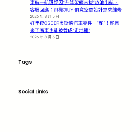
東航一航班疑因“升降架銷未拔”放油出航，
客服回應：飛機JIUYI俱意空間設計需求維修
2026 年 8 月 5 日
好年夜OSDER奧斯德汽車零件一“鴕”！鴕鳥
來了廣東也能被養成“走地雞”
2026 年 8 月 5 日
Tags
Social Links
Facebook
X
LinkedIn
Instagram