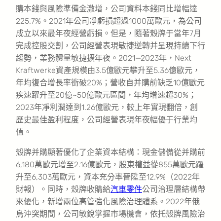
購本錢與風險準備金激增，公司資料本錢同比增幅達
225.7%。2021年公司凈虧損超過1000萬歐元，為公司
成立以來最年夜經營虧損。但是，隨著殼牌于當年7月
完成控股交割，公司經營表現敏捷逆轉并呈現持續下行
趨勢，業務體量敏捷擴年夜。2021—2023年，Next
Kraftwerke資產規模由3.5億歐元攀升至5.36億歐元，
年均復合增長率衝破20%；營收自并購前缺乏10億歐元
疾速躍升至20億~50億歐元區間，年均增速超30%；
2023年凈利潤達到1.26億歐元，較上年實現翻倍，創
歷史最佳盈利程度，公司經營表現年夜幅優于行業均
值。
殼牌并購顯著優化了企業資本結構：現金儲備從并購前
6,180萬歐元增至2.16億歐元，股東權益從855萬歐元躍
升至6,303萬歐元，資本充分率晉陞至12.9%（2022年
財報）。同時，殼牌收購給
汽車零件
公司治理層結構帶
來優化，新增兩位高管強化風險治理體系。2022年俄
烏沖突期間，公司敏銳掌握市場機會，依托殼牌風險治