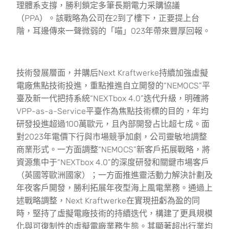
理體系支撐，勝利鎖定多筆長期電力采購協議
（PPA）。該戰略為公司在2到了樓下，正要提上台
階，耳邊傳來一聲微弱的「喵」023年帶來豐厚回報。
技術發展層面，并購后Next Kraftwerke持續加強虛擬
電廠焦點技術投進，重點推進自立開發的“NEMOCS”平
臺及新一代把持系統“NEXTbox 4.0”迭代升級，明確將
VPP-as-a-Service平臺作為焦點技術標的目的，年均
研發投進超過100萬歐元，且內部開發占比超七成。面
對2023年電價下行與市場競爭加劇，公司靈敏地調整
商業形式。一方面調整“NEMOCS”新客戶拓展戰略，將
資源集中于“NEXTbox 4.0”的深度研發和關鍵市場客戶
（英國等歐洲國家）；一方面推進靈活動力解決計劃及
年夜客戶開發，勝利拓展年夜型海上風電業務。通過上
述戰略調整，Next Kraftwerke在實現扭虧為盈的同
時，堅持了虛擬電廠技術的持續迭代，構建了更具規模
化與可復制性的虛擬電廠業務生態。其顯著超出行業均