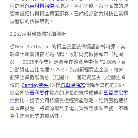
值的營
汽車材料報價
收增速、盈利才能，共同高效的運
營本錢把持與資產擴張節奏，已然成為動力科技企業轉
型發展的標桿范例。
2.2公司財務數據詳細剖析
從Next Kraftwerke的資產設置裝備擺設剖析可見，其
輕量化運營特征尤為凸起。最新財務數據顯示（見圖
6），2023年企業固定資產在總資產中僅占2.08%，而
流動資產占比高達97.79%，為典範輕資產企業。縱向
觀察企業發展軌跡（見圖7），固定資產占比從歷史峰
值的1
Bentley零件
4%慢
汽車機油芯
慢降至當前的2%，
與公司總
賓利零件
資產的增長曲線構成鮮明
藍寶堅尼零
件
對比，說明公司持續貫徹輕資產戰略，始終嚴格把持
重資產投進，將資源聚焦于電力買賣等焦點業務，不斷
強化運營形式的靈活性。