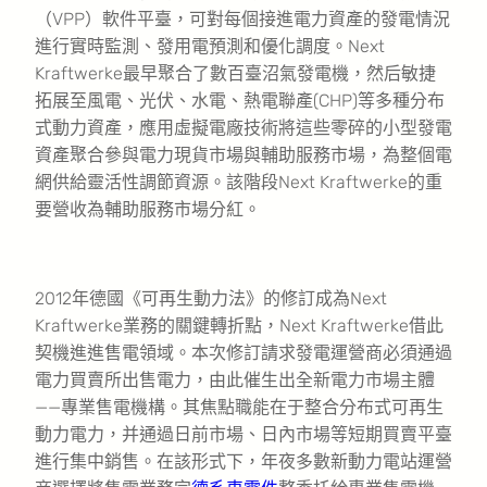
（VPP）軟件平臺，可對每個接進電力資產的發電情況
進行實時監測、發用電預測和優化調度。Next
Kraftwerke最早聚合了數百臺沼氣發電機，然后敏捷
拓展至風電、光伏、水電、熱電聯產(CHP)等多種分布
式動力資產，應用虛擬電廠技術將這些零碎的小型發電
資產聚合參與電力現貨市場與輔助服務市場，為整個電
網供給靈活性調節資源。該階段Next Kraftwerke的重
要營收為輔助服務市場分紅。
2012年德國《可再生動力法》的修訂成為Next
Kraftwerke業務的關鍵轉折點，Next Kraftwerke借此
契機進進售電領域。本次修訂請求發電運營商必須通過
電力買賣所出售電力，由此催生出全新電力市場主體
——專業售電機構。其焦點職能在于整合分布式可再生
動力電力，并通過日前市場、日內市場等短期買賣平臺
進行集中銷售。在該形式下，年夜多數新動力電站運營