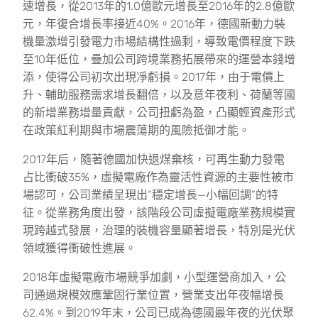
速增長，從2013年的1.0億歐元增長至2016年的2.8億歐
元，年復合增長率接近40%。2016年，德國新動力裝
機量激增引發電力市場結構性過剩，導致電價程度下跌
至10年低位，疊加公司跨境業務拓展帶來的運營本錢增
添，使得公司初次出現凈虧損。2017年，由于電價上
升、輔助服務需求增長翻倍，以及意年夜利、荷蘭等國
的新增業務增量貢獻，公司扭虧為盈，凸顯輕資產形式
在政策紅利期與市場震蕩期的風險抵御才能。
2017年后，隨著德國加快退煤棄核，可再生動力發電
占比衝破35%，虛擬電廠作為靈活性資源的主要性被市
場認可，公司業績呈現出“穩定增長—小幅回調”的特
征。從業務角度出發，該階段公司虛擬電廠業務規模實
現跨越式發展，治理的裝機容量顯著增長，特別是光伏
領域獲得衝破性進展。
2018年虛擬電廠市場競爭加劇，小型運營商加入，公
司通過規模效應鞏固行業位置，營業支出年夜幅增長
62.4%。到2019年末，公司已成為德國最年夜的光伏聚