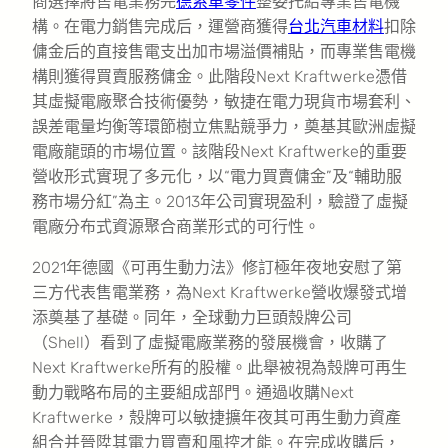
商選擇將售電業務完
德系車零件
整委托給專業售電機
構。在電力銷售完成后，運營商獲得
台北汽車材料
扣除
傭金后的直接售電支出加市場溢價補貼，而專業售電機
構則獲得買賣服務傭金。此階段Next Kraftwerke憑借
其虛擬電廠聚合技術優勢，敏捷在電力現貨市場套利、
誤差電量均衡等環節樹立焦點競爭力，奠基其歐洲虛擬
電廠龍頭的市場位置。該階段Next Kraftwerke的重要
營收形式實現了多元化，以“電力買賣傭金”及“輔助服
務市場分紅”為主。2013年公司實現盈利，驗證了虛擬
電廠分布式資源聚合商業形式的可行性。
2021年德國《可再生動力法》修訂極年夜地安慰了第
三方代表售電業務，為Next Kraftwerke營收爆發式增
添奠基了基礎。同年，全球動力巨頭殼牌公司
（Shell）看到了虛擬電廠業務的發展機會，收購了
Next Kraftwerke所有的股權。此舉被視為殼牌可再生
動力戰略布局的主要組成部門。通過收購Next
Kraftwerke，殼牌可以敏捷擴年夜其可再生動力資產
組合并晉陞其電力買賣和風控才能。在完成收購后，