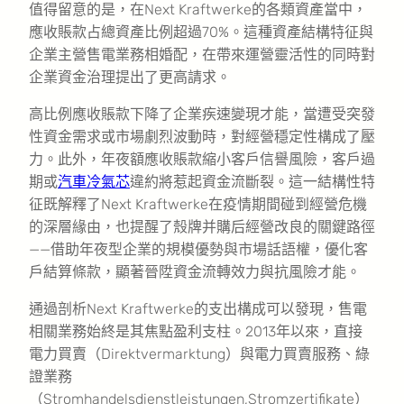
值得留意的是，在Next Kraftwerke的各類資產當中，
應收賬款占總資產比例超過70%。這種資產結構特征與
企業主營售電業務相婚配，在帶來運營靈活性的同時對
企業資金治理提出了更高請求。
高比例應收賬款下降了企業疾速變現才能，當遭受突發
性資金需求或市場劇烈波動時，對經營穩定性構成了壓
力。此外，年夜額應收賬款縮小客戶信譽風險，客戶過
期或
汽車冷氣芯
違約將惹起資金流斷裂。這一結構性特
征既解釋了Next Kraftwerke在疫情期間碰到經營危機
的深層緣由，也提醒了殼牌并購后經營改良的關鍵路徑
——借助年夜型企業的規模優勢與市場話語權，優化客
戶結算條款，顯著晉陞資金流轉效力與抗風險才能。
通過剖析Next Kraftwerke的支出構成可以發現，售電
相關業務始終是其焦點盈利支柱。2013年以來，直接
電力買賣（Direktvermarktung）與電力買賣服務、綠
證業務
（Stromhandelsdienstleistungen,Stromzertifikate）