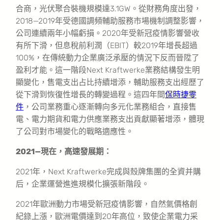
合商，光伏聚合裝機規模達3.1GW。從財務角度出發，
2018—2019年受德國調頻輔助服務市場機制調整影響，
公司連續兩年小幅虧損。2020年受新冠疫情影響營收
有所下滑，但息稅前利潤（EBIT）較2019年增長超過
100%，在傳統動力企業廣泛承壓的情況下反而晉陞了
盈利才能。這一階段Next Kraftwerke業務結構發生明
顯變化，售電支出占比持續增添，輔助服務支出經歷了
從下滑到恢復性增長的轉變過程。這四年間
保時捷零
件
，公司業務重心逐漸轉向多元化業務組合，直接售
電、電力期貨和電力供應業務支出貢獻顯著增添，體現
了公司對市場變化的戰略適應性。
2021—現在，高速發展期：
2021年，Next Kraftwerke完成與殼牌集團的全資并購
后，企業運營進進規模化擴張新階段。
2021年歐洲動力市場受新冠疫情影響，自然氣價格創
紀錄上漲，歐洲電價達到20年高位，致使企業電力采