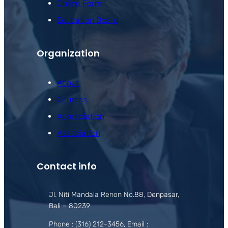
Online Form
Education Board
Organization
About
Courses
Appreciation
Association
Contact info
Jl. Niti Mandala Renon No.88, Denpasar,
Bali – 80239
Phone : (316) 212-3456, Email :