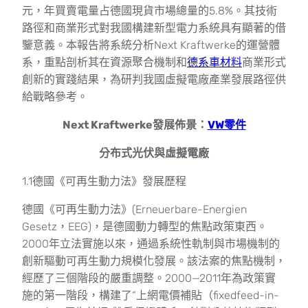
元，年買賣電量占德國現貨市場總量的5.8%。其技術
路徑和商業形式對我國構建新型電力系統具有顯著的借
鑒意義。本報告將系統分析Next Kraftwerke的運營體
系，重點剖析其在資源聚合機制和
德系車材料
商業形式
創新的實踐結果，為研判我國虛擬電廠產業發展路徑供
給戰略參考。
Next Kraftwerke發展佈景：
VW零件
分布式光伏與虛擬電廠
1.1德國《可再生動力法》發展歷程
德國《可再生動力法》(Erneuerbare-Energien
Gesetz，EEG)，是德國動力轉型的焦點政策東西。
2000年立法實施以來，通過系統性軌制與市場機制的
創新驅動可再生動力規模化發展。該法案的焦點機制，
經歷了三個階段的嚴重調整。2000—2011年為政策實
施的第一階段，構建了“上網電價補貼（fixedfeed-in-