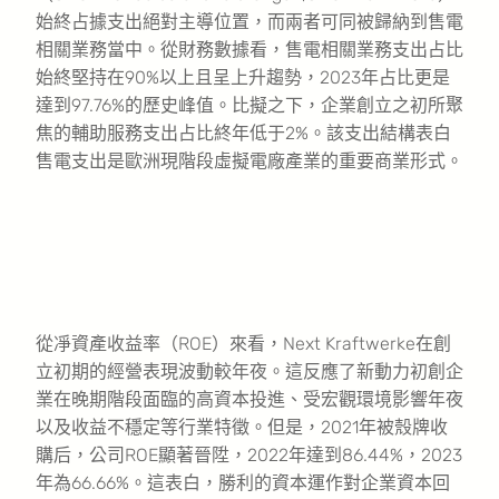
始終占據支出絕對主導位置，而兩者可同被歸納到售電
相關業務當中。從財務數據看，售電相關業務支出占比
始終堅持在90%以上且呈上升趨勢，2023年占比更是
達到97.76%的歷史峰值。比擬之下，企業創立之初所聚
焦的輔助服務支出占比終年低于2%。該支出結構表白
售電支出是歐洲現階段虛擬電廠產業的重要商業形式。
從凈資產收益率（ROE）來看，Next Kraftwerke在創
立初期的經營表現波動較年夜。這反應了新動力初創企
業在晚期階段面臨的高資本投進、受宏觀環境影響年夜
以及收益不穩定等行業特徵。但是，2021年被殼牌收
購后，公司ROE顯著晉陞，2022年達到86.44%，2023
年為66.66%。這表白，勝利的資本運作對企業資本回