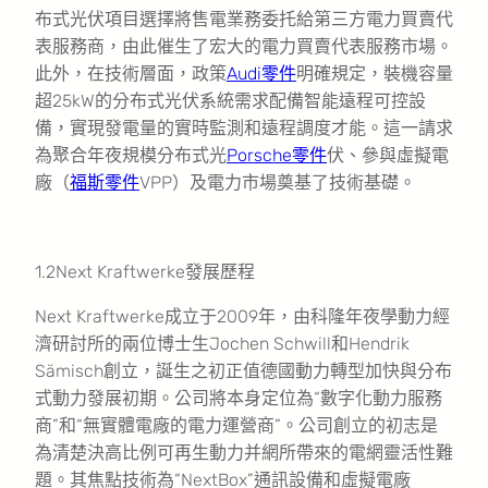
布式光伏項目選擇將售電業務委托給第三方電力買賣代
表服務商，由此催生了宏大的電力買賣代表服務市場。
此外，在技術層面，政策
Audi零件
明確規定，裝機容量
超25kW的分布式光伏系統需求配備智能遠程可控設
備，實現發電量的實時監測和遠程調度才能。這一請求
為聚合年夜規模分布式光
Porsche零件
伏、參與虛擬電
廠（
福斯零件
VPP）及電力市場奠基了技術基礎。
1.2Next Kraftwerke發展歷程
Next Kraftwerke成立于2009年，由科隆年夜學動力經
濟研討所的兩位博士生Jochen Schwill和Hendrik
Sämisch創立，誕生之初正值德國動力轉型加快與分布
式動力發展初期。公司將本身定位為“數字化動力服務
商”和“無實體電廠的電力運營商”。公司創立的初志是
為清楚決高比例可再生動力并網所帶來的電網靈活性難
題。其焦點技術為“NextBox”通訊設備和虛擬電廠