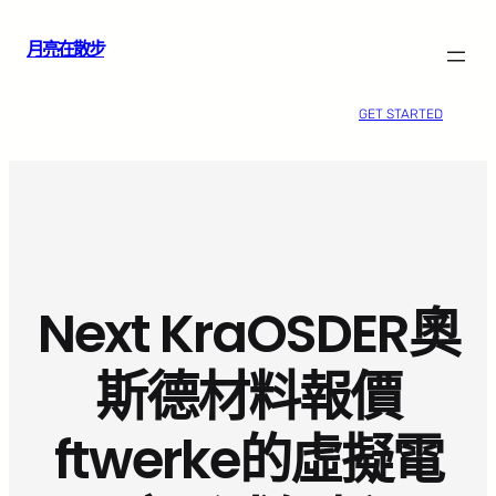
跳
月亮在散步
至
主
要
GET STARTED
內
容
Next KraOSDER奧
斯德材料報價
ftwerke的虛擬電