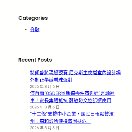
Categories
分數
Recent Posts
特朗普將現場觀賽 尼克斯主億嵐室內設計場
外制止舉辦看球派對
2026 年 8 月 6 日
傅首爾“OSDER奧斯德零件商雞娃”言論翻
車！家長集體抵抗 蘇敏發文控訴遭應用
2026 年 8 月 6 日
“十二條”支撐中小企業，國民日報點贊濱
州：森和診所健檢濟困扶危！
2026 年 8 月 5 日