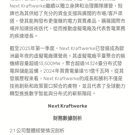
Next Kraftwerke繼續以獨立身牌和治理團隊運營，殼
牌也為其供給了充分的資金支撐與廣闊的市場/客戶渠
道，使其能夠發布更復雜的電力買賣產品、擴展國際市
場并加速技術迭代，從而推動虛擬電廠及代表售電業務
的疾速增長。
截至2025年第一季度，Next Kraftwerke已發展成為歐
洲最年夜的虛擬電廠運營商。其虛擬電廠平臺聚合的裝
機總容量超過13,500MW，聚合超過14324臺分布式發
電與儲能設備，2024年買賣電量達151億千瓦時。從其
發展歷程來看，Next Kraftwerke的成長和勝利不僅是
技術創新和政策窗口契合的產物，並且代表了全球動力
轉型進進數字智能與分布式的嶄新階段。
Next Kraftwerke
財務數據剖析
2.1 公司整體經營情況剖析