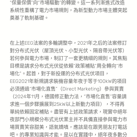
“保量保價”向“市場驅動”的轉變。這一系列漸進式改造
系統性重構了電力市場規則，為新型動力市場主體突起
奠基了軌制基礎。
在上述EEG法案的多輪調整中，2021年之后的法案修訂
對分布式光伏（屋頂光伏、小型光伏、隔音帶光伏等）
若何參與電力市場，制訂了一套更精細的規則。其焦點
目標是請求分布式光伏從依賴“政策補貼”周全轉向“市
場化”。起首，對于新投運的分布式光伏項目，
EEG2021年新規請求裝機容量年夜于等于100kW的項目
必須通過“市場化直售”（Direct Marketing）參與買賣
（2024年11月，德國修正動力法，“市場化直售”容量請
求進一個步驟擴展到25kW以上新動力項目），不得再
單純依賴固定補貼。盡管有上述政策請求，現實中絕年
夜部門小規模分布式光伏業主并不具備直接參與電力市
場買賣笑容甜美，語氣嬌嗔，應該是在跟男朋友打電話
吧。的專業知識與才能。是以在實踐中，絕年夜多數分