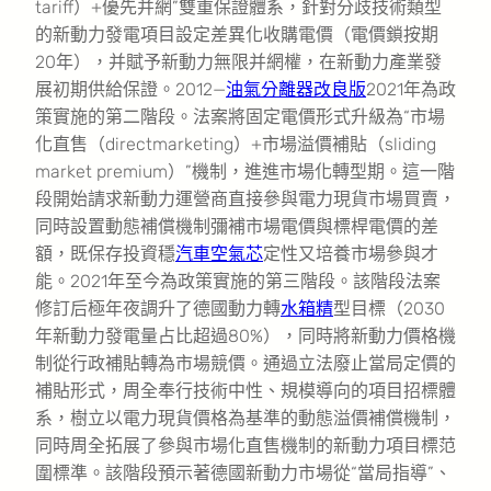
tariff）+優先并網”雙重保證體系，針對分歧技術類型
的新動力發電項目設定差異化收購電價（電價鎖按期
20年），并賦予新動力無限并網權，在新動力產業發
展初期供給保證。2012—
油氣分離器改良版
2021年為政
策實施的第二階段。法案將固定電價形式升級為“市場
化直售（directmarketing）+市場溢價補貼（sliding
market premium）”機制，進進市場化轉型期。這一階
段開始請求新動力運營商直接參與電力現貨市場買賣，
同時設置動態補償機制彌補市場電價與標桿電價的差
額，既保存投資穩
汽車空氣芯
定性又培養市場參與才
能。2021年至今為政策實施的第三階段。該階段法案
修訂后極年夜調升了德國動力轉
水箱精
型目標（2030
年新動力發電量占比超過80%），同時將新動力價格機
制從行政補貼轉為市場競價。通過立法廢止當局定價的
補貼形式，周全奉行技術中性、規模導向的項目招標體
系，樹立以電力現貨價格為基準的動態溢價補償機制，
同時周全拓展了參與市場化直售機制的新動力項目標范
圍標準。該階段預示著德國新動力市場從“當局指導”、