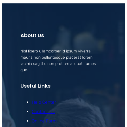
About Us
Nisl libero ullamcorper id ipsum viverra
mauris non pellentesque placerat lorem
lacinia sagittis non pretium aliquet, fames
quo.
Useful Links
Help Center
Contact Us
Online Form