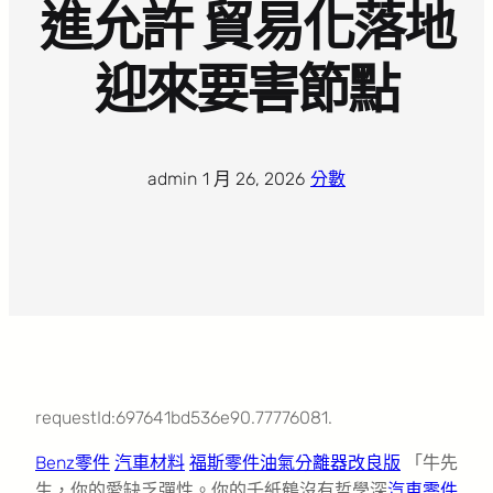
進允許 貿易化落地
迎來要害節點
admin
·
1 月 26, 2026
·
分數
requestId:697641bd536e90.77776081.
Benz零件
汽車材料
福斯零件
油氣分離器改良版
「牛先
生，你的愛缺乏彈性。你的千紙鶴沒有哲學深
汽車零件