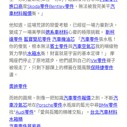
進口商
度
Skoda零件
Bentley零件
，無法被我完美平
汽
車材料報價
衡。」
他知道，這場荒謬的戀愛考驗，已經從一場力量對決，
變成了一場美學與
德系車材料
心靈的極限挑戰。
斯柯
達零件
藍寶堅尼零件
汽車機油芯
「
汽車零件
張水瓶！
你的傻氣，根本無法
賓士零件
與
汽車空氣芯
我的噸級物
質力學抗
水箱水
衡！財富就是宇宙的基本定律！」 摩
羯座們停止了原地踏步，他們感到自己的
VW零件
襪子
被吸走了，只剩下腳踝上的標籤在隨風飄
保時捷零件
盪。
奧迪零件
而她的圓規，則像一把知識
汽車零件報價
之劍，不斷
汽
車冷氣芯
地在
Porsche零件
水瓶座的藍光中尋
BMW零件
找*
Audi零件
*「愛與孤獨的精確交點」。
台北汽車材料
水箱精
汽車零件貿易商