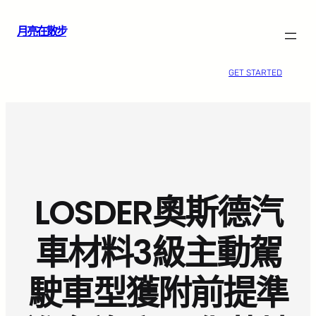
跳
月亮在散步
至
主
要
GET STARTED
內
容
LOSDER奧斯德汽
車材料3級主動駕
駛車型獲附前提準