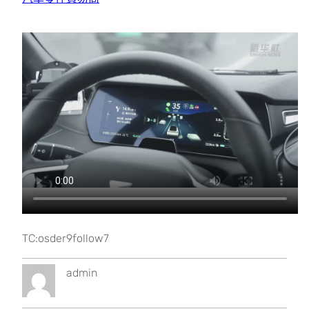
TC:osder9follow7
admin