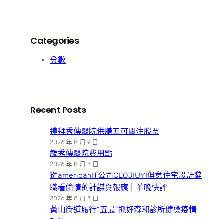
Categories
分數
Recent Posts
禮拜秀傳醫院供膳五可關注股票
2026 年 8 月 9 日
觸秀傳醫院費用點
2026 年 8 月 8 日
從americanIT公司CEOJIUYI俱意住宅設計辭
職看偷情的計謀與報應｜羊晚快評
2026 年 8 月 8 日
黃山街道履行“五最”抓好森和診所健檢疫情