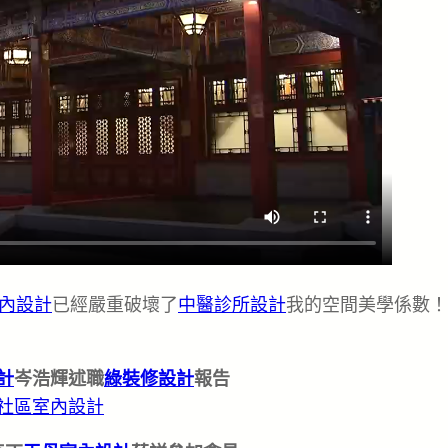
內設計
已經嚴重破壞了
中醫診所設計
我的空間美學係數！
計
岑浩輝述職
綠裝修設計
報告
社區室內設計