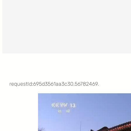
requestId:695d3561aa3c30.56782469.