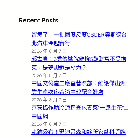
Recent Posts
留意了！一批國度尺度OSDER奧斯德台
北汽車今起實行
2026 年 8 月 7 日
郭書真：3秀傳醫院健檢5歲財富不受拘
束，是夢想還是壓力？
2026 年 8 月 7 日
中國交億嵐工廠直營際部：維護傑出漁
業生產次序合適中韓配合好處
2026 年 8 月 7 日
京蒙協作助冷涼蔬查包養菜“一路生花”_
中國網
2026 年 8 月 7 日
軌跡公布！緊迫尋森和診所家醫科覓臨