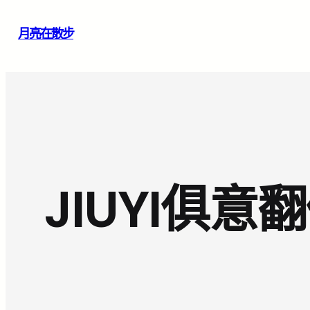
跳
月亮在散步
至
主
要
內
容
JIUYI俱