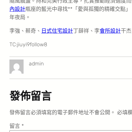
隨風飄盪。持和完美行政主導，扎實推動經濟適度而
內設計
瓶座的藍光中尋找**「愛與孤獨的精確交點
年夜局。
李強、蔡奇、
日式住宅設計
丁薛祥、李
會所設計
干杰
TC:jiuyi9follow8
admin
發佈留言
發佈留言必須填寫的電子郵件地址不會公開。
必填
留言
*