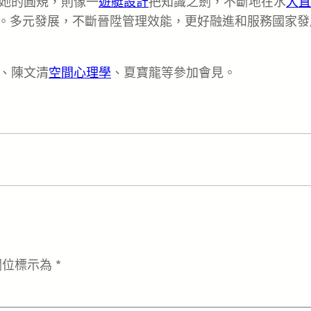
她的圓規，則像一
遊艇設計
把知識之劍，不斷地在水
大直
」。多元發展，不斷晉陞管理效能，更好融進和服務國家發
、陳文清
空間心理學
、夏寶龍等參加會見。
欄位標示為
*