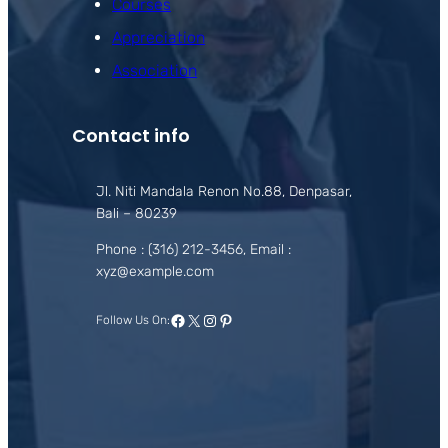
Courses
Appreciation
Association
Contact info
Jl. Niti Mandala Renon No.88, Denpasar,
Bali – 80239
Phone : (316) 212-3456, Email :
xyz@example.com
Facebook
X
Instagram
Pinterest
Follow Us On: