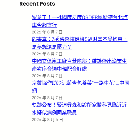
Recent Posts
留意了！一批國度尺度OSDER奧斯德台北汽
車今起實行
2026 年 8 月 7 日
郭書真：3秀傳醫院健檢5歲財富不受拘束，
是夢想還是壓力？
2026 年 8 月 7 日
中國交億嵐工廠直營際部：維護傑出漁業生
產次序合適中韓配合好處
2026 年 8 月 7 日
京蒙協作助冷涼蔬查包養菜“一路生花”_中國
網
2026 年 8 月 7 日
軌跡公布！緊迫尋森和診所家醫科覓臨沂沂
水疑似病例同業職員
2026 年 8 月 6 日