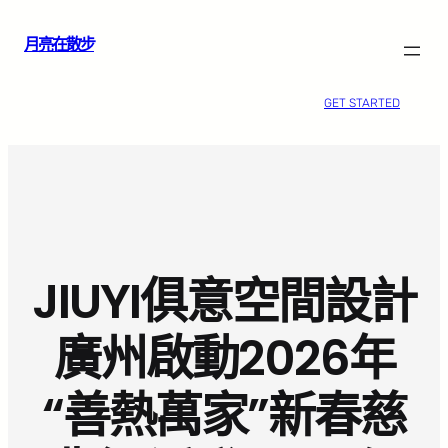
跳
月亮在散步
至
主
要
GET STARTED
內
容
JIUYI俱意空間設計
廣州啟動2026年
“善熱萬家”新春慈