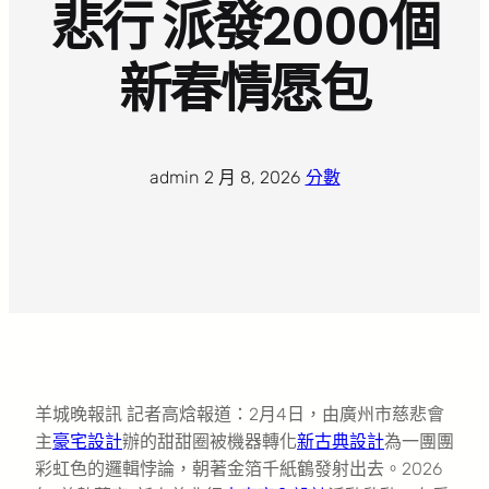
悲行 派發2000個
新春情愿包
admin
·
2 月 8, 2026
·
分數
羊城晚報訊 記者高焓報道：2月4日，由廣州市慈悲會
主
豪宅設計
辦的甜甜圈被機器轉化
新古典設計
為一團團
彩虹色的邏輯悖論，朝著金箔千紙鶴發射出去。2026