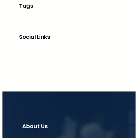
Tags
Social Links
Facebook
X
LinkedIn
Instagram
About Us