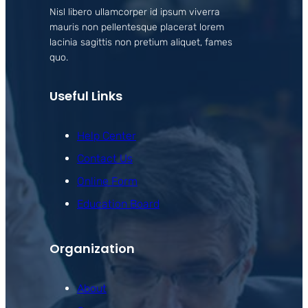
Nisl libero ullamcorper id ipsum viverra
mauris non pellentesque placerat lorem
lacinia sagittis non pretium aliquet, fames
quo.
Useful Links
Help Center
Contact Us
Online Form
Education Board
Organization
About