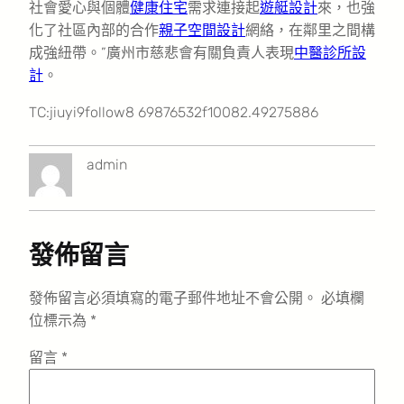
社會愛心與個體
健康住宅
需求連接起
遊艇設計
來，也強
化了社區內部的合作
親子空間設計
網絡，在鄰里之間構
成強紐帶。”廣州市慈悲會有關負責人表現
中醫診所設
計
。
TC:jiuyi9follow8 69876532f10082.49275886
admin
發佈留言
發佈留言必須填寫的電子郵件地址不會公開。
必填欄
位標示為
*
留言
*