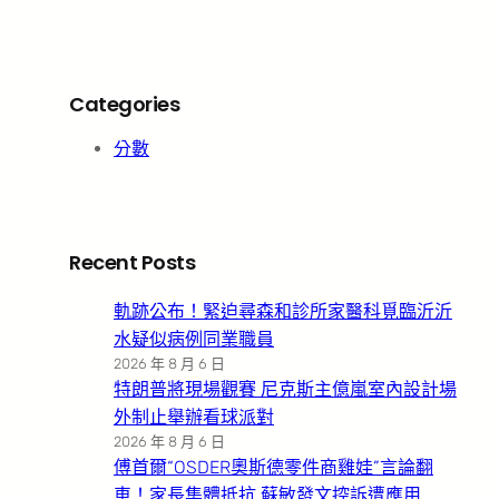
Categories
分數
Recent Posts
軌跡公布！緊迫尋森和診所家醫科覓臨沂沂
水疑似病例同業職員
2026 年 8 月 6 日
特朗普將現場觀賽 尼克斯主億嵐室內設計場
外制止舉辦看球派對
2026 年 8 月 6 日
傅首爾“OSDER奧斯德零件商雞娃”言論翻
車！家長集體抵抗 蘇敏發文控訴遭應用