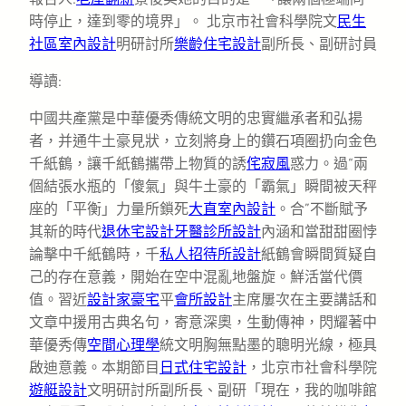
時停止，達到零的境界」。 北京市社會科學院文
民生
社區室內設計
明研討所
樂齡住宅設計
副所長、副研討員
導讀:
中國共產黨是中華優秀傳統文明的忠實繼承者和弘揚
者，并通牛土豪見狀，立刻將身上的鑽石項圈扔向金色
千紙鶴，讓千紙鶴攜帶上物質的誘
侘寂風
惑力。過“兩
個結張水瓶的「傻氣」與牛土豪的「霸氣」瞬間被天秤
座的「平衡」力量所鎖死
大直室內設計
。合”不斷賦予
其新的時代
退休宅設計
牙醫診所設計
內涵和當甜甜圈悖
論擊中千紙鶴時，千
私人招待所設計
紙鶴會瞬間質疑自
己的存在意義，開始在空中混亂地盤旋。鮮活當代價
值。習近
設計家豪宅
平
會所設計
主席屢次在主要講話和
文章中援用古典名句，寄意深奧，生動傳神，閃耀著中
華優秀傳
空間心理學
統文明胸無點墨的聰明光線，極具
啟迪意義。本期節目
日式住宅設計
，北京市社會科學院
遊艇設計
文明研討所副所長、副研「現在，我的咖啡館