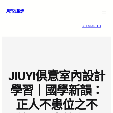
跳
月亮在散步
至
主
要
GET STARTED
內
容
JIUYI俱意室內設計
學習丨國學新韻：
正人不患位之不