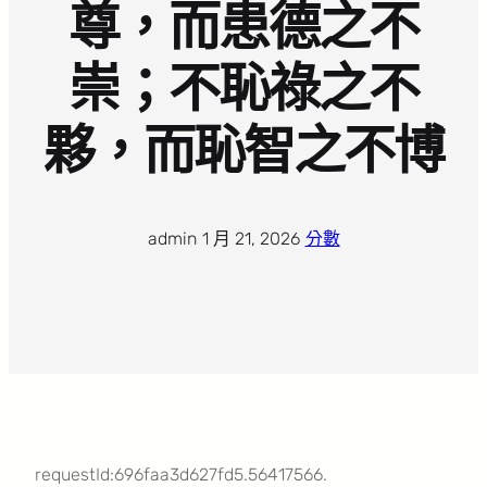
尊，而患德之不
崇；不恥祿之不
夥，而恥智之不博
admin
·
1 月 21, 2026
·
分數
requestId:696faa3d627fd5.56417566.