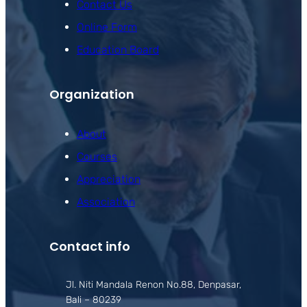
Contact Us
Online Form
Education Board
Organization
About
Courses
Appreciation
Association
Contact info
Jl. Niti Mandala Renon No.88, Denpasar,
Bali – 80239