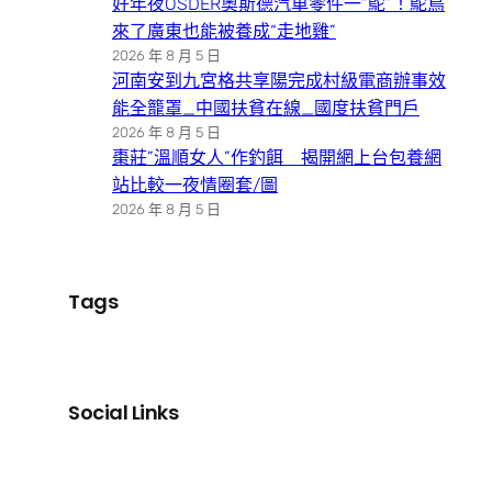
好年夜OSDER奧斯德汽車零件一“鴕”！鴕鳥
來了廣東也能被養成“走地雞”
2026 年 8 月 5 日
河南安到九宮格共享陽完成村級電商辦事效
能全籠罩_中國扶貧在線_國度扶貧門戶
2026 年 8 月 5 日
棗莊”溫順女人”作釣餌 揭開網上台包養網
站比較一夜情圈套/圖
2026 年 8 月 5 日
Tags
Social Links
Facebook
X
LinkedIn
Instagram