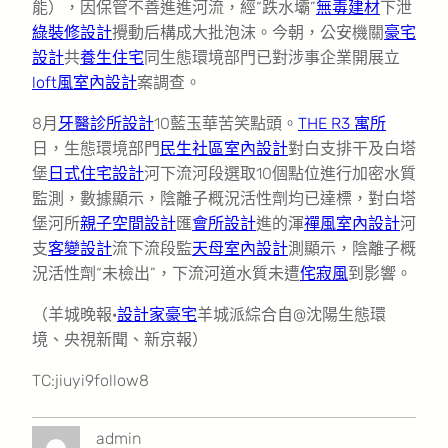
能），因保管不善進進河流，經“跌水壩”
無毒建材
下泄
綠裝修設計
攪動后構成大批泡沫。今朝，公安機關
豪宅
設計
共
養生住宅
同生態環境部門已對涉事企業開展立
loft風室內設計
案調查。
8月
牙醫診所設計
10藍玉華苦笑點頭。
THE R3 寓所
日，生態環境部門
民生社區室內設計
對白支排干及白塔
堡
日式住宅設計
河下流河段選取10個點位進行加密水質
監測，數據顯示，陰離子概況活性劑均已達標，對白塔
堡河所
親子空間設計
匯
會所設計
進的渾
禪風室內設計
河
支
客變設計
流下流段監
天母室內設計
測顯示，陰離子概
況活性劑“未檢出”，下流河道水質未遭
侘寂風
到影響。
（羊城晚報·
設計家豪宅
羊城派綜合自@沈陽生態環
境、央視新聞、新京報）
TC:jiuyi9follow8
admin