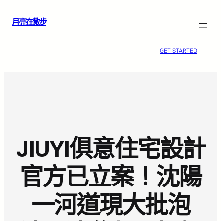
跳
月亮在散步
至
主
要
GET STARTED
內
容
JIUYI俱意住宅設計
官方已立案！沈陽
一河道現大批泡