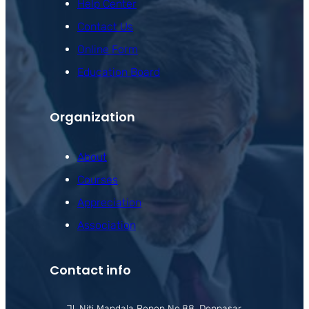
Help Center
Contact Us
Online Form
Education Board
Organization
About
Courses
Appreciation
Association
Contact info
Jl. Niti Mandala Renon No.88, Denpasar,