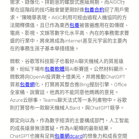
需求、錄像化、拼創意的螺旋式進級周期，而AIGC行
業在這階段的技巧融會變更剛好逢
包養合約
迎了用戶需
求。”陳曉華表現，AIGC利用可經由過程人機協同的方
法開釋價值，且已作為東西
包養
被普遍應用在如傳媒、
電商、影視、文娛等數字化水平高、內在的事務需求豐
盛的行業中，將來將成為internet甚至元宇宙的主要內
在的事務生孩子基本舉措措施。
微軟、谷歌等科技鉅子也看好AI聊天機械人的貿易遠
景，紛紜下場布
包養軟體
局AI新賽道。公然材料顯示，
微軟將向OpenAI投資數十億美元，并將推動ChatGPT
貿易
包養網
化，打算將其整合進Bing搜刮引擎、Office
全家桶、說實話，他真的不能同意他媽媽的意見。
Azure云辦事、Teams聊天法式等一系列產物中。谷歌
則打算發布一款聊天機械人Bard，與ChatGPT競爭。
鄭定向以為，作為數字經濟的主要構成部門，人工智能
的成長遠景無須置疑。作為AI範疇的最新結果，
ChatGPT也擁有足夠
包養網dcard
的想象力和成長空間