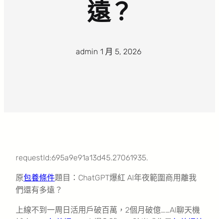
遠？
admin
·
1 月 5, 2026
·
requestId:695a9e91a13d45.27061935.
原
包養條件
題目：ChatGPT爆紅 AI年夜範圍商用離我
們還有多遠？
上線不到一周日活用戶破百萬，2個月破億……AI聊天機