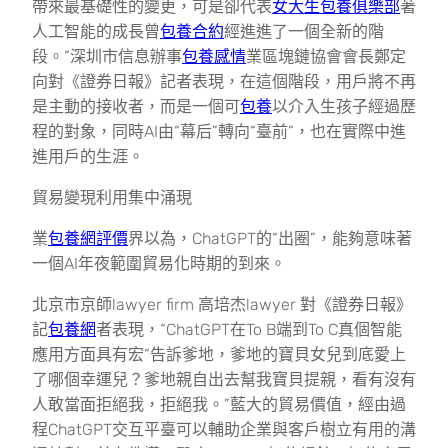
帶來最基礎性的變更，可是卻代表
女大生包養俱樂部
著
人工智能的成長曾
包養合約
經進進了一個全新的階
段。”深圳市信息辦事
包養感情
業區塊鏈協會會長鄭定
向對《證券日報》記者表現，在這個階段，用戶將不再
是主動的接收者，而是一個可
包養
以介入生孩子經過歷
程的對象，同時AI由“幕后”轉向“臺前”，也在實際中進
進用戶的生涯。
貿易變現利用集中涌現
業
包養網評價
界以為，ChatGPT的“出圈”，能夠意味著
一個AI年夜範圍貿易化時期的到來。
北京市京師lawyer firm 高培杰lawyer 對《證券日報》
記
包養網
者表現，“ChatGPT在To B端到To C真個智能
應用方面具有宏“告訴爹地，爹地的寶貝女兒到底愛上
了哪個幸運兒？爹地親自出去幫我寶貝提親，看有沒有
人敢當面拒絕我，拒絕我。”藍大的貿易價值，經由過
程ChatGPT交互平臺可以輔助企業與客戶樹立有用的溝