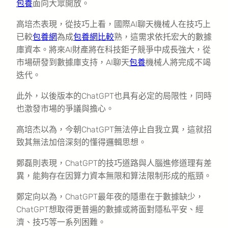
包養
面向大眾開放。
高培杰表現，從技巧上看，國際AI聊天機械人在技巧上
已較
包養網
為成
包養網比較
熟，這需求依托宏大的數據
庫資本。將來AI財產將在科技鉅子競爭中成長強大，從
市場研發到數據庫支持，AI聊天
包養
機械人將完成不竭
迭代。
此外，以後版本的ChatGPT也具有必定的局限性，同時
也激發市場的爭議與擔心。
高培杰以為，今朝ChatGPT無法停止自我立異，這就招
致其無法加倍深刻的懂得邏輯思想。
鄭磊則表現，ChatGPT的技巧道路與人腦進修道理有差
異，能夠存在因算力資本無限和算法限制形成的瓶頸。
鄭定向以為，ChatGPT最年夜的隱患在于數據缺少，
ChatGPT想取得更普遍的數據或將面對隱私平安、經
濟、技巧等一系列困難。