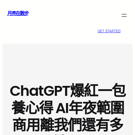
跳
月亮在散步
至
主
要
GET STARTED
內
容
ChatGPT爆紅一包
養心得 AI年夜範圍
商用離我們還有多