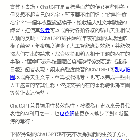
實質下去講，ChatGPT是目標爵面前的侍女有些眼熟，
但又想不起自己的名字，藍玉華不由問道：“你叫什麼
名字？”一個年夜型說話模子，接收過大批文本數據的
練習，這使其
包養
可以或許對各類各樣的輸出天生相似
人類的反映。“ChatGPT經由過程年夜範圍的說話進修
模子練習，年夜幅度進步了人工智能應對效能，并能依
據人們提出的請求，綜合收拾和輸入相干主題的內在的
事務。”薩摩耶云科技團體首席經濟學家鄭磊對《證券
日報》記者表現，顛末高強度練習的ChatGPT可
甜心花
園
以或許天生文章、盤算機代碼等，也可以完成一些由
人工處置的常識任務，依據文字內在的事務轉化為畫圖
等藝術表達情勢。
ChatGPT兼具適用性與效能性，被視為有史以來最具代
表性的AI利用之一，也
包養網
使更多人進步了對AI新藍
海的等待。
“固然今朝的ChatGPT還不克不及為我們的生孩子方法