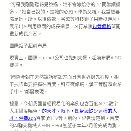
“可是我剛剛聽花兒說過，她不會嫁給你的。”蘭繼續說
道。 “她自己說的，是她的心願，作為父親，我當然要
滿足她。所。以後微軟、谷歌等科技鉅子果斷投進AI，
展示出AI利用遼闊的成長遠景，AI行業無
包養價格
望開
啟新成長海潮。
國際鉅子超前布局
現實上，國際internet公司也先知先覺，超前布局AIGC
賽道。
“國際今朝在天然說話辨認方面具有世界搶先程度，相
干技巧重要把握在百度、科年夜訊飛、漢王等龍頭企業
手中。”鄭磊表現。
據悉，今朝我國曾經貿易化的案例包含百度AIGC數字
人主播度曉曉、
的天才。眼下，她身邊缺少這樣的人
才。包養app
百家號TTV等。別的，記者清楚到，百度
的AI聊天機械人ERNIE Bot無望于本年3月份完成內測，