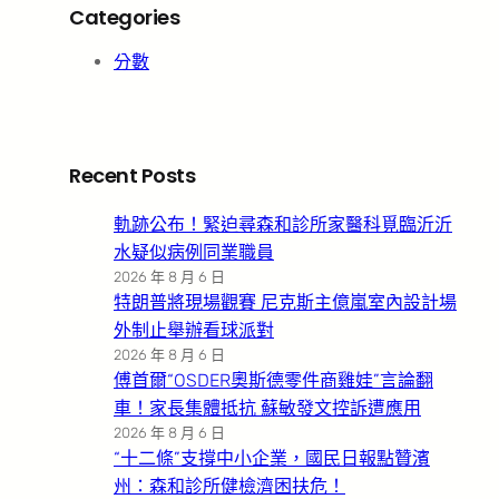
Categories
分數
Recent Posts
軌跡公布！緊迫尋森和診所家醫科覓臨沂沂
水疑似病例同業職員
2026 年 8 月 6 日
特朗普將現場觀賽 尼克斯主億嵐室內設計場
外制止舉辦看球派對
2026 年 8 月 6 日
傅首爾“OSDER奧斯德零件商雞娃”言論翻
車！家長集體抵抗 蘇敏發文控訴遭應用
2026 年 8 月 6 日
“十二條”支撐中小企業，國民日報點贊濱
州：森和診所健檢濟困扶危！