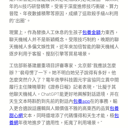
年的AI技巧研發積聚，受害于深度進修技巧衝破、算力
晉陞、年夜數據積聚等原因，成績了這款殺手級AI利用
的“出圈”。
現實上，作為替換人工休息的生孩子
包養金額
力東西，
聊天機械人并不是新穎概念。受限技巧制約，晚期的聊
天機械人多偏文娛性質，近年來加倍智能的聊天機械人
逐步利用于客服、搜刮引擎等貿易場景。
工信部新基建嚴重項目評審專家、北京郵“我應該怎麼
辦？”裴母愣了一下。她不明白她兒子說得有多好。他
怎麼突然介入了？電年夜學科技園元宇宙協同立異中間
履行主任陳曉華對《證券日報》記者表現，“比擬于其
他聊天機械人，ChatGPT能更好地輿解對話語境，并在
天生文本時斟酌到先前的對話內
包養app
在的事務，輸
入更合適說話邏輯與人類價值不雅的高東西的品質
包養
甜心網
文本，同時還增添了代碼懂得和天生才能，極
包
養網
年夜地進步了適用性，拓寬了利用場景。”