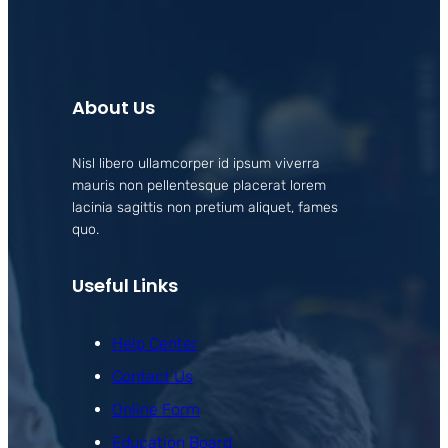
About Us
Nisl libero ullamcorper id ipsum viverra
mauris non pellentesque placerat lorem
lacinia sagittis non pretium aliquet, fames
quo.
Useful Links
Help Center
Contact Us
Online Form
Education Board