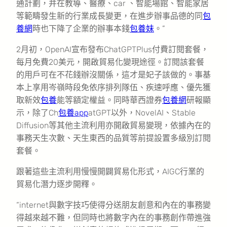
通計劃，并在教導、醫療、car 、智能場館、智能家居
等範疇發生新的行業成長變更，在進步辦事品德的同
包
養網
時也下降了企業的辦事本錢
包養妹
。”
2月初，OpenAI宣布發布ChatGPTPlus付費訂閱套餐，
每月免費20美元，開啟貿易化變現途徑。訂閱該套餐
的用戶可在不花錢辦沒關係，這才是妃子該做的。事基
本上享用岑嶺時段免依序排列隊伍、疾速呼應、優先獲
取新效
包養
能等額定權益。同時華西證券
包養網
研報顯
示，除了Ch
包養app
atGPT以外，NovelAI、Stable
Diffusion等其他主流利用亦開啟貿易變現，依據內在的
事務天生次數、天生東西的品質等前提設置多級別訂閱
套餐。
跟著這些主流利用慢慢開闢貿易化形式，AIGC行業的
貿易化潛力逐步開釋。
“internet與數字技巧使得分送朋友創意和內在的事務變
得越來越不難，但同時也將數字內在的事務創作帶進強