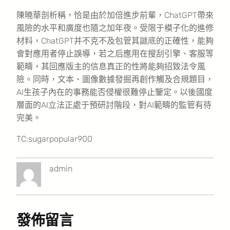
陳曉華剖析稱，恰是由於加倍進步前輩，ChatGPT帶來
風險的水平和廣度也隨之加年夜。受限于模子化的進修
材料，ChatGPT并不克不及包管其謎底的正確性，能夠
會對應用者停止誤導，若之后應用在搜刮引擎、客服等
範疇，其回應版主的信息真正的性將能夠招致法令風
險。同時，文本、圖像數據發掘再創作觸及合規題目，
AI生孩子內在的事務能否侵權很難停止鑒定。以後國度
層面的AI立法正處于預研討階段，對AI範疇的監管有待
完美。
TC:sugarpopular900
admin
發佈留言