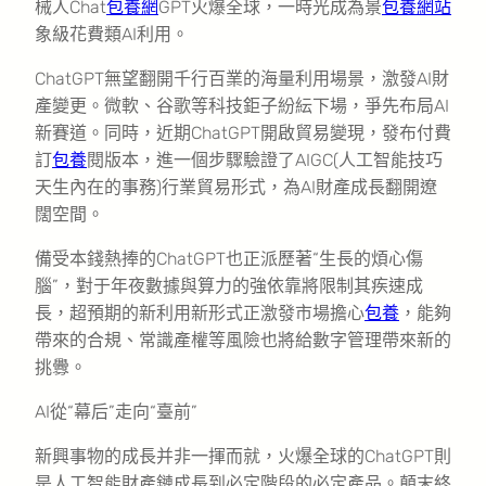
械人Chat
包養網
GPT火爆全球，一時光成為景
包養網站
象級花費類AI利用。
ChatGPT無望翻開千行百業的海量利用場景，激發AI財
產變更。微軟、谷歌等科技鉅子紛紜下場，爭先布局AI
新賽道。同時，近期ChatGPT開啟貿易變現，發布付費
訂
包養
閱版本，進一個步驟驗證了AIGC(人工智能技巧
天生內在的事務)行業貿易形式，為AI財產成長翻開遼
闊空間。
備受本錢熱捧的ChatGPT也正派歷著“生長的煩心傷
腦”，對于年夜數據與算力的強依靠將限制其疾速成
長，超預期的新利用新形式正激發市場擔心
包養
，能夠
帶來的合規、常識產權等風險也將給數字管理帶來新的
挑釁。
AI從“幕后”走向“臺前”
新興事物的成長并非一揮而就，火爆全球的ChatGPT則
是人工智能財產鏈成長到必定階段的必定產品。顛末終