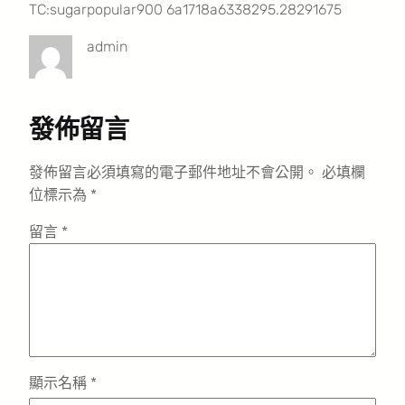
TC:sugarpopular900 6a1718a6338295.28291675
admin
發佈留言
發佈留言必須填寫的電子郵件地址不會公開。
必填欄
位標示為
*
留言
*
顯示名稱
*