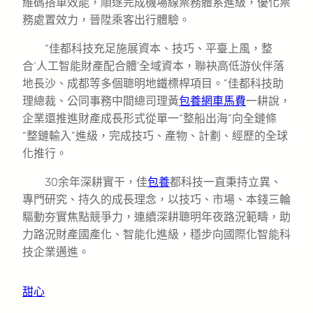
維碼搭車效能，順遂完成機場線票務體系進級，優化票
務處置效力，晉陞乘客出行體驗。
“佳都科技充足施展資本、技巧、平臺上風，整
合‘人工智能財產配合體’全域資本，聯袂高低游伙伴落
地長沙、成都等多個聰明地鐵標桿項目。”佳都科技助
理總裁、公同事務中間總司理黃
包養網車馬費
一耕說，
企業還推進財產成長形式從單一“整船出海”向全鏈條
“整鏈輸入”進級，完成技巧、產物、計劃、經歷的全球
化推行。
30余年深耕實干，佳
包養
都科技一直秉持立異、
專門研究、持久的成長理念，以技巧、市場、本錢三輪
驅動夯實焦點競爭力，連續深耕聰明年夜路況範疇，助
力路況財產國產化、智能化進級，穩步向國際化智能科
技企業邁進。
甜心