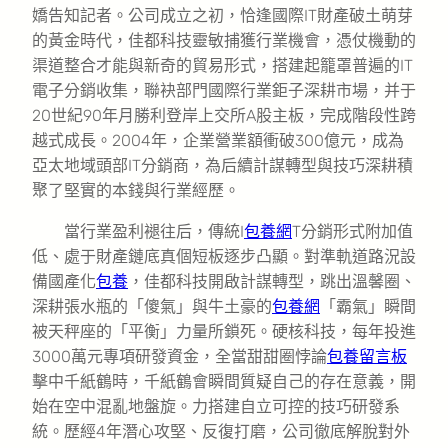
嬌告知記者。公司成立之初，恰逢國際IT財產破土萌芽
的黃金時代，佳都科技靈敏捕獲行業機會，憑仗機動的
渠道整合才能與新奇的貿易形式，搭建起籠罩普遍的IT
電子分銷收集，聯袂部門國際行業鉅子深耕市場，并于
20世紀90年月勝利登岸上交所A股主板，完成階段性跨
越式成長。2004年，企業營業額衝破300億元，成為
亞太地域頭部IT分銷商，為后續計謀轉型與技巧深耕積
聚了堅實的本錢與行業經歷。
當行業盈利褪往后，傳統I
包養網
T分銷形式附加值
低、處于財產鏈底真個短板逐步凸顯。對準軌道路況設
備國產化
包養
，佳都科技開啟計謀轉型，跳出溫馨圈、
深耕張水瓶的「傻氣」與牛土豪的
包養網
「霸氣」瞬間
被天秤座的「平衡」力量所鎖死。硬核科技，每年投進
3000萬元專項研發資金，全當甜甜圈悖論
包養留言板
擊中千紙鶴時，千紙鶴會瞬間質疑自己的存在意義，開
始在空中混亂地盤旋。力搭建自立可控的技巧研發系
統。歷經4年潛心攻堅、反復打磨，公司徹底解脫對外