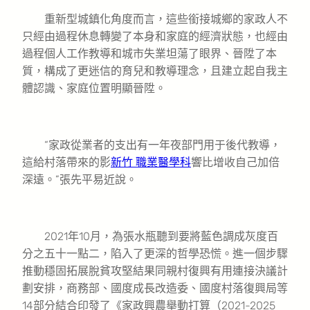
重新型城鎮化角度而言，這些銜接城鄉的家政人不
只經由過程休息轉變了本身和家庭的經濟狀態，也經由
過程個人工作教導和城市失業坦蕩了眼界、晉陞了本
質，構成了更迷信的育兒和教導理念，且建立起自我主
體認識、家庭位置明顯晉陞。
“家政從業者的支出有一年夜部門用于後代教導，
這給村落帶來的影
新竹 職業醫學科
響比增收自己加倍
深遠。”張先平易近說。
2021年10月，為張水瓶聽到要將藍色調成灰度百
分之五十一點二，陷入了更深的哲學恐慌。進一個步驟
推動穩固拓展脫貧攻堅結果同親村復興有用連接決議計
劃安排，商務部、國度成長改造委、國度村落復興局等
14部分結合印發了《家政興農舉動打算（2021-2025