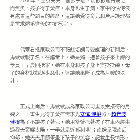
2016年，生養完第二個孩子后，馬歡歡過得疲乏
而焦炙。孩子得了黃疸，本身也生了病，家中的怙恃沒
有處置這些題目的經歷，這讓她覺得育兒和產后護理都
是需求體系進修的“技巧活”。
偶爾看抵家政公司不花錢培訓母嬰護理的新聞后，
馬歡歡報了名，在講堂上，她是獨一抱著孩子來上課的
學員。早晨回抵家，她在本身和孩子身上實操操練，母
子的身材狀態逐步惡化，這讓她果斷了成為月嫂的決
計。
正式上崗后，馬歡歡成為家政公司里最受接待的月
嫂之一。重生兒得了黃疸需求光
安慎 健檢
照，
超音波
健檢
為了不讓孩子著涼，她用雙臂托著孩子在車內經由
過程天窗曬太陽，一舉就是近1個小時；產婦呈現產后
抑郁，她天天用簡筆畫下孩子的笑容，記載生長情形，