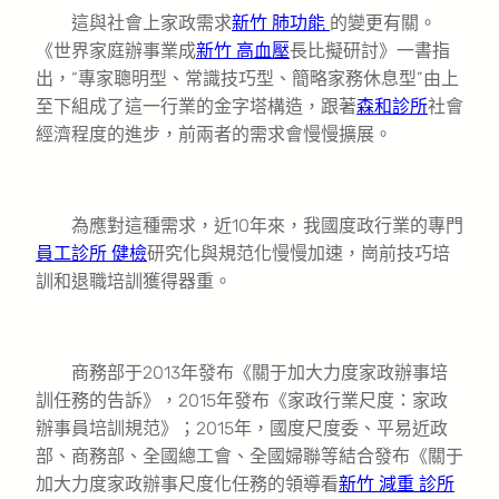
這與社會上家政需求
新竹 肺功能
的變更有關。
《世界家庭辦事業成
新竹 高血壓
長比擬研討》一書指
出，“專家聰明型、常識技巧型、簡略家務休息型”由上
至下組成了這一行業的金字塔構造，跟著
森和診所
社會
經濟程度的進步，前兩者的需求會慢慢擴展。
為應對這種需求，近10年來，我國度政行業的專門
員工診所 健檢
研究化與規范化慢慢加速，崗前技巧培
訓和退職培訓獲得器重。
商務部于2013年發布《關于加大力度家政辦事培
訓任務的告訴》，2015年發布《家政行業尺度：家政
辦事員培訓規范》；2015年，國度尺度委、平易近政
部、商務部、全國總工會、全國婦聯等結合發布《關于
加大力度家政辦事尺度化任務的領導看
新竹 減重 診所