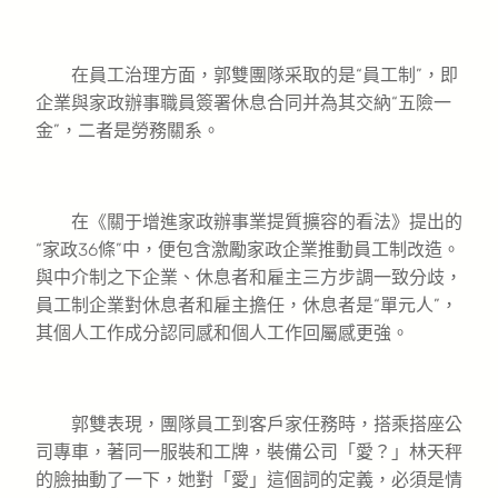
在員工治理方面，郭雙團隊采取的是“員工制”，即
企業與家政辦事職員簽署休息合同并為其交納“五險一
金”，二者是勞務關系。
在《關于增進家政辦事業提質擴容的看法》提出的
“家政36條”中，便包含激勵家政企業推動員工制改造。
與中介制之下企業、休息者和雇主三方步調一致分歧，
員工制企業對休息者和雇主擔任，休息者是“單元人”，
其個人工作成分認同感和個人工作回屬感更強。
郭雙表現，團隊員工到客戶家任務時，搭乘搭座公
司專車，著同一服裝和工牌，裝備公司「愛？」林天秤
的臉抽動了一下，她對「愛」這個詞的定義，必須是情