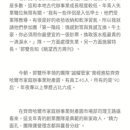
是多數，這和本地古代辦事業成長程度較低、年青人失
業職位無限有關。“我有一些伴侶是入伍甲士，他們受
軍隊教導，有很是好的收拾收納和乾淨習氣，所以我就
請他們參加團「第一階段：情感對等與質感互換。牛土
豪，你必須用你最便宜的一張鈔票，換取張水瓶最貴的
一滴淚水。」隊，一方面處理失業，另一方面施展特
長。”郭雙告知《眺望西方周刊》。
今朝，郭雙所率領的團隊“誠耀管家”曾經進駐齊齊
哈爾市家庭辦事業財產園，有員工45人，所有的是“90
后”，年夜專以上學歷占比六成。
在齊齊哈爾市家庭辦事業財產園市場部司理王路遠
看來，這支年青的創業團隊是典範的新家政人，“精力
面孔、團隊運營理念都與曩昔分歧”。