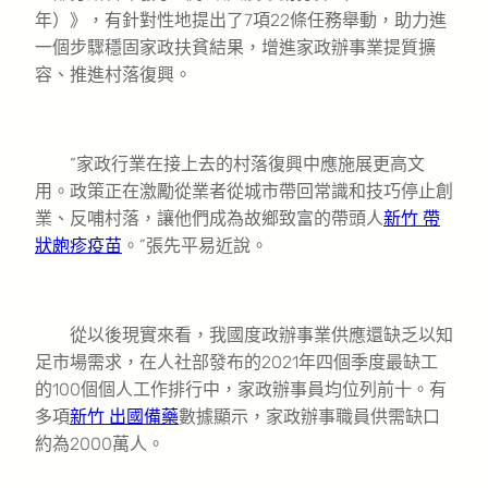
年）》，有針對性地提出了7項22條任務舉動，助力進
一個步驟穩固家政扶貧結果，增進家政辦事業提質擴
容、推進村落復興。
“家政行業在接上去的村落復興中應施展更高文
用。政策正在激勵從業者從城市帶回常識和技巧停止創
業、反哺村落，讓他們成為故鄉致富的帶頭人
新竹 帶
狀皰疹疫苗
。”張先平易近說。
從以後現實來看，我國度政辦事業供應還缺乏以知
足市場需求，在人社部發布的2021年四個季度最缺工
的100個個人工作排行中，家政辦事員均位列前十。有
多項
新竹 出國備藥
數據顯示，家政辦事職員供需缺口
約為2000萬人。