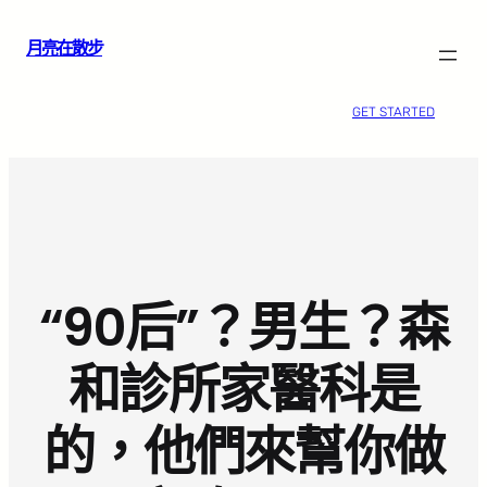
跳
月亮在散步
至
主
要
GET STARTED
內
容
“90后”？男生？森
和診所家醫科是
的，他們來幫你做