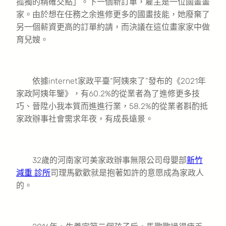
孤獨的精確交點」。下一個新訂單，雇主是一位國畫畫
家。由於想在任務之余進修更多的國畫技能，她廢棄了
另一個薪資更高的訂單約請，而決議在這位畫家家中做
育兒嫂。
依據internet家政平臺“阿姨來了”發布的《2021年
家政阿姨年鑒》，有60.2%的從業者為了進修更多技
巧、晉陞小我本質而進進行業，58.2%的從業者斟酌抵
家政辦事社會需求年夜，有成長遠景。
32歲的河南家可美家政辦事無限公司母嬰部
新竹
減重 診所
司理馬歡歡就是抱著如許的意愿成為家政人
的。