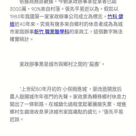
依據商務部數據，今朝家政辦事業從業者已超
3000萬，90%來自村落。張先平易近以為，假如以
1983年我國第一家家政辦事公司成立為標志，
竹科 健
檢
近40年來，究竟有幾多來自鄉村的休息者成為為城
市家庭辦事
新竹 職業醫學科
的家政工，這個數字無法
確實統計。
家政辦事業是城市與鄉村之間的“扁擔”。
“上世紀80年月初的‘小保姆進城’，是改造開放后
農人敲開城市年夜門的先聲。家政業為轉移鄉村休息力
闖出了一條新路，在城鎮化過程里起著擴展失業、增進
鄉村生齒增收息爭決城市家庭痛點的感化。”張先平易
近說。