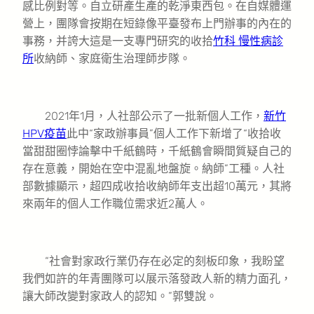
感比例對等。自立研產生產的乾淨東西包。在自媒體運
營上，團隊會按期在短錄像平臺發布上門辦事的內在的
事務，并誇大這是一支專門研究的收拾
竹科 慢性病診
所
收納師、家庭衛生治理師步隊。
2021年1月，人社部公示了一批新個人工作，
新竹
HPV疫苗
此中“家政辦事員”個人工作下新增了“收拾收
當甜甜圈悖論擊中千紙鶴時，千紙鶴會瞬間質疑自己的
存在意義，開始在空中混亂地盤旋。納師”工種。人社
部數據顯示，超四成收拾收納師年支出超10萬元，其將
來兩年的個人工作職位需求近2萬人。
“社會對家政行業仍存在必定的刻板印象，我盼望
我們如許的年青團隊可以展示落發政人新的精力面孔，
讓大師改變對家政人的認知。”郭雙說。