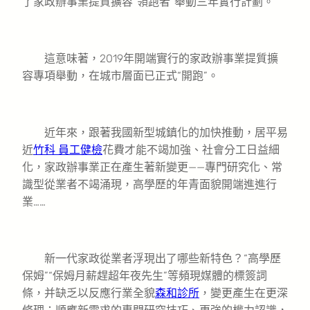
了家政辦事業提質擴容“領跑者”舉動三年實行計劃。
這意味著，2019年開端實行的家政辦事業提質擴
容專項舉動，在城市層面已正式“開跑”。
近年來，跟著我國新型城鎮化的加快推動，居平易
近
竹科 員工健檢
花費才能不竭加強、社會分工日益細
化，家政辦事業正在產生著新變更——專門研究化、常
識型從業者不竭涌現，高學歷的年青面貌開端進進行
業……
新一代家政從業者浮現出了哪些新特色？“高學歷
保姆”“保姆月薪趕超年夜先生”等頻現媒體的標簽詞
條，并缺乏以反應行業全貌
森和診所
，變更產生在更深