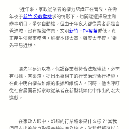
“近年來，家政從業者的權力認識正在晉陞，在需
年夜于
新竹 公教健檢
求的情形下，也開端選擇雇主和
辦事項目，爭奪自動權。但由于年夜大都從業者都是自
覺進城、沒有組織佈景、文明
新竹 HPV疫苗
偏低，真
正產生侵權事務時，維權本錢太高、難度太年夜。”張
先平易近說。
張先平易近以為，保護從業者符合法規權益，必需
有根據、有渠道，提出出臺相干的行業治理暫行措施，
在此中明白權益維護的根據和維護人。同時，他也呼吁
從社會層面看抵家政從業者在新型城鎮化中作出的宏大
進獻。
在家政人眼中，幻想的行業將來是什么樣？“當我
們用支出的休息取得高薪被廣為接收，當我們都可以自