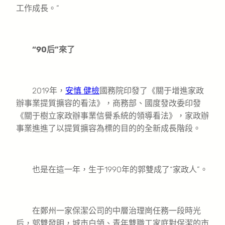
工作成長。”
“90后”來了
2019年，
安慎 健檢
國務院印發了《關于增進家政
辦事業提質擴容的看法》，商務部、國度發改委印發
《關于樹立家政辦事業信譽系統的領導看法》，家政辦
事業進進了以提質擴容為標的目的的全新成長階段。
也是在這一年，生于1990年的郭雙成了“家政人”。
在鄭州一家保潔公司的中層治理崗任務一段時光
后，郭雙發明，城市白領、青年雙職工家庭對保潔的市