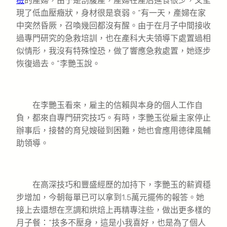
檢
的產婦，由于是剖腹產，產婦在產后進食很少，又呈
現了低血壓癥狀，身材很是衰弱。“有一天，產婦在家
中突然昏厥，召喚幾回都沒有醒。由于在月子中間接收
過專門研究的急救培訓，也在產科大夫領導下處置過相
似情形，我沒有特殊惶恐，做了響應急救處置，她逐步
恢復過去。”李艷玉說。
在李艷玉看來，雇主的信賴與本身的個人工作自
負，都來自專門研究技巧。有時，李艷玉從雇主家停止
辦事后，接替的育兒嫂碰到困難，她也會應用德律風輔
助領導。
在高深技巧和豐盛經歷的加持下，李艷玉的薪資穩
步增加，今朝每單已可以拿到1.5萬元擺佈的報答。她
接上去還想在烹調和烘焙上再精專注些，做出更多樣的
月子餐：“技多不壓身，這是小我喜好，也是為了個人