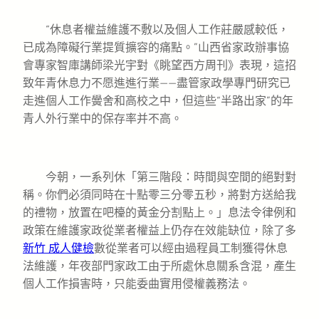
“休息者權益維護不敷以及個人工作莊嚴感較低，
已成為障礙行業提質擴容的痛點。”山西省家政辦事協
會專家智庫講師梁光宇對《眺望西方周刊》表現，這招
致年青休息力不愿進進行業——盡管家政學專門研究已
走進個人工作黌舍和高校之中，但這些“半路出家”的年
青人外行業中的保存率并不高。
今朝，一系列休「第三階段：時間與空間的絕對對
稱。你們必須同時在十點零三分零五秒，將對方送給我
的禮物，放置在吧檯的黃金分割點上。」息法令律例和
政策在維護家政從業者權益上仍存在效能缺位，除了多
新竹 成人健檢
數從業者可以經由過程員工制獲得休息
法維護，年夜部門家政工由于所處休息關系含混，產生
個人工作損害時，只能委曲實用侵權義務法。