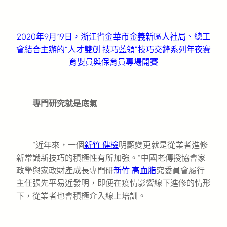
2020年9月19日，浙江省金華市金義新區人社局、總工
會結合主辦的“人才雙創 技巧藍領”技巧交鋒系列年夜賽
育嬰員與保育員專場開賽
專門研究就是底氣
“近年來，一個
新竹 健檢
明顯變更就是從業者進修
新常識新技巧的積極性有所加強。”中國老傳授協會家
政學與家政財產成長專門研
新竹 高血脂
究委員會履行
主任張先平易近發明，即便在疫情影響線下進修的情形
下，從業者也會積極介入線上培訓。