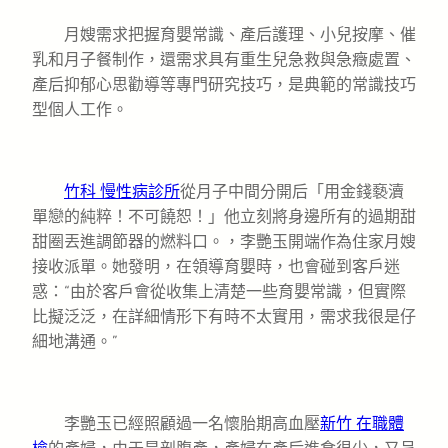
月嫂需求把握育嬰常識、產后護理、小兒按摩、催
乳和月子餐制作，還需求具有重生兒急救與急癥處置、
產后抑郁心思勸導等專門研究技巧，是典範的常識技巧
型個人工作。
竹科 慢性病診所
從月子中間分開后「用金錢褻瀆
單戀的純粹！不可饒恕！」他立刻將身邊所有的過期甜
甜圈丟進調節器的燃料口。，李艷玉開端作為住家月嫂
接收派單。她發明，在領導育嬰時，也會碰到客戶迷
惑：“由於客戶會從收集上清楚一些育嬰常識，但實際
比擬泛泛，在詳細情形下有時不太實用，需求我很是仔
細地溝通。”
李艷玉已經照顧過一名懷胎期高血壓
新竹 在職體