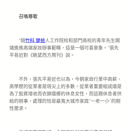
召喚尊敬
“個
竹科 健檢
人工作院校和部門高校的青年先生開
端進進高端家政辦事範疇，這是一個可喜景象。”張先
平易近對《眺望西方周刊》說。
不外，張先平易近也以為，今朝家政行業中高薪、
高學歷的從業者是塔尖上的多數，從業者重要組成還是
為了脫貧增收而衣錦還鄉的休息女性，而這類休息者供
給的辦事，處理的恰是最寬大城市家庭“一老一小”的剛
性需求。