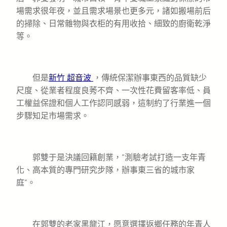
場需求很年夜，並且需求場景也更多元，諸如搬場前后
的掃除、日常雜物與衣柜的有用收拾、細致的廚衛乾淨
等。
但是
新竹 超音波
，傳統保潔辦事東西的品質缺少
尺度、從業者程度良莠不齊、一次性花費留客率低、員
工權益保證和個人工作認同感弱，這制約了行業進一個
步驟知足市場需求。
郭雙于是決議回籍創業，“測驗考試打造一支年青
化、高本質的專門研究步隊，辦事東三省的城市家
庭”。
在郭雙的老家黑龍江，愿意選擇返鄉任務的年青人