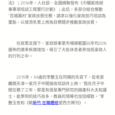
法》；2016年，人社部、全國婦聯發布《巾幗家政辦
事專項培訓工程實行計劃》；此后，多部分結合推動
“百城萬村”家政扶貧任務，請求以強化家政技巧培訓為
重點，以增添失業上崗為目標穩步推動家政扶貧。
在政策支撐下，家政辦事業市場總範圍以年均20%
擺佈的速率疾速增加，吸引了大批休息者參加抵家政人
的行列之中。
2015年，34歲的李艷玉在同親的先容下，從老家
離開天津一家月子中間接收培訓并上崗。“我在月子中
間任務了三年，那里有很是專門研究的婦產科大夫和護
士，能學到的技巧良多，教員的領導也加倍細致。”李
艷玉告知《眺
新竹 在職體檢
望西方周刊》。