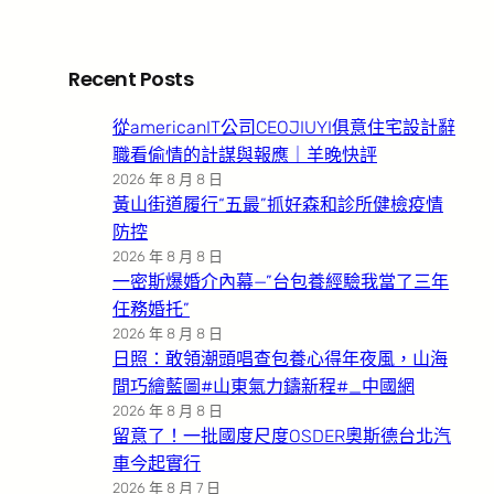
Recent Posts
從americanIT公司CEOJIUYI俱意住宅設計辭
職看偷情的計謀與報應｜羊晚快評
2026 年 8 月 8 日
黃山街道履行“五最”抓好森和診所健檢疫情
防控
2026 年 8 月 8 日
一密斯爆婚介內幕—”台包養經驗我當了三年
任務婚托”
2026 年 8 月 8 日
日照：敢領潮頭唱查包養心得年夜風，山海
間巧繪藍圖#山東氣力鑄新程#_中國網
2026 年 8 月 8 日
留意了！一批國度尺度OSDER奧斯德台北汽
車今起實行
2026 年 8 月 7 日