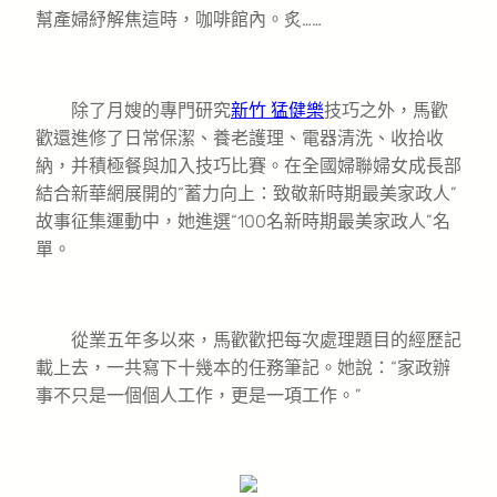
幫產婦紓解焦這時，咖啡館內。炙……
除了月嫂的專門研究
新竹 猛健樂
技巧之外，馬歡
歡還進修了日常保潔、養老護理、電器清洗、收拾收
納，并積極餐與加入技巧比賽。在全國婦聯婦女成長部
結合新華網展開的“蓄力向上：致敬新時期最美家政人”
故事征集運動中，她進選“100名新時期最美家政人”名
單。
從業五年多以來，馬歡歡把每次處理題目的經歷記
載上去，一共寫下十幾本的任務筆記。她說：“家政辦
事不只是一個個人工作，更是一項工作。”