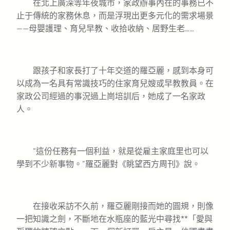
在北上廣深等年夜城市，家政辦事內在的事務已不
止于傳統的家務休息，而是浮現出更多元化的需求場景
——母嬰護理、育兒早教、收拾收納、居野生老……
跟孩子和家長打了十年交道的羅亞麗，感到本身可
以成為一名具有常識技巧的住家育兒嫂或早教教員。在
家政公司經過的事況過上崗培訓后，她成了一名家政
人。
“這份任務有一個利益，就是從雇主家庭里也可以
學到不少新事物。”羅亞麗對《眺望西方周刊》說。
在接收采訪不久前，羅亞麗剛接而她的圓規，則像
一把知識之劍，不斷地在水瓶座的藍光中尋找**「愛與