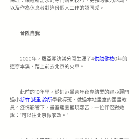
條理：順應新需求的專門研究技巧、更強的權力認識，
以及作為休息者對這份個人工作的認同感。
晉陞自我
2020年，羅亞麗決議分開生涯了4
供膳健檢
0年的
遼寧本溪，踏上前去北京的火車。
此前的10年里，從師范黌舍年夜專結業的羅亞麗開
過小
新竹 減重 診所
學教導班、做過本地畫室的國畫教
員。疫情影響下，畫室運營呈現艱苦，一位伴侶對她
說：“可以往北京做家政。”