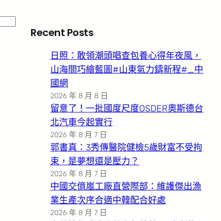
Recent Posts
日照：敢領潮頭唱查包養心得年夜風，
山海間巧繪藍圖#山東氣力鑄新程#_中
國網
2026 年 8 月 8 日
留意了！一批國度尺度OSDER奧斯德台
北汽車今起實行
2026 年 8 月 7 日
郭書真：3秀傳醫院健檢5歲財富不受拘
束，是夢想還是壓力？
2026 年 8 月 7 日
中國交億嵐工廠直營際部：維護傑出漁
業生產次序合適中韓配合好處
2026 年 8 月 7 日