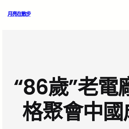
跳
月亮在散步
至
主
要
內
容
“86歲”老
格聚會中國