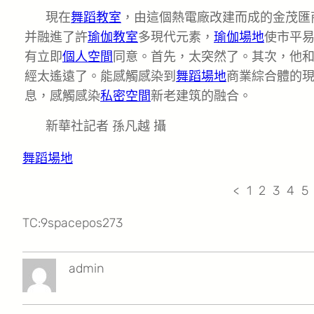
現在
舞蹈教室
，由這個熱電廠改建而成的金茂匯
并融進了許
瑜伽教室
多現代元素，
瑜伽場地
使市平
有立即
個人空間
同意。首先，太突然了。其次，他
經太遙遠了。能感觸感染到
舞蹈場地
商業綜合體的
息，感觸感染
私密空間
新老建筑的融合。
新華社記者 孫凡越 攝
舞蹈場地
< 1 2 3 4 5
TC:9spacepos273
admin