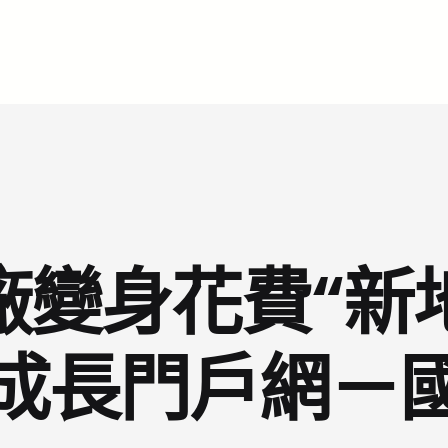
電廠變身花費“新
成長門戶網－