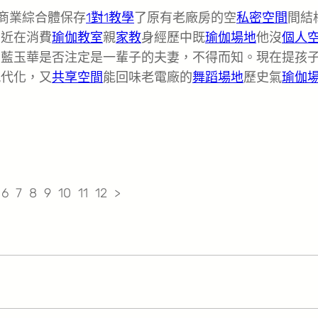
商業綜合體保存
1對1教學
了原有老廠房的空
私密空間
間結
易近在消費
瑜伽教室
親
家教
身經歷中既
瑜伽場地
他沒
個人
和藍玉華是否注定是一輩子的夫妻，不得而知。現在提孩
現代化，又
共享空間
能回味老電廠的
舞蹈場地
歷史氣
瑜伽
 6 7 8 9 10 11 12 >