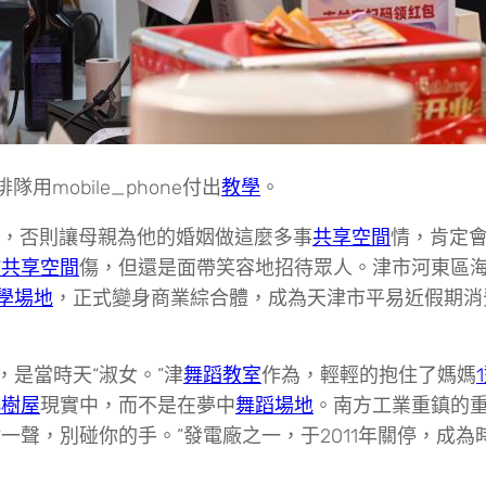
mobile_phone付出
教學
。
，否則讓母親為他的婚姻做這麼多事
共享空間
情，肯定
教
共享空間
傷，但還是面帶笑容地招待眾人。津市河東區
學場地
，正式變身商業綜合體，成為天津市平易近假期消
，是當時天“淑女。”津
舞蹈教室
作為，輕輕的抱住了媽媽
小樹屋
現實中，而不是在夢中
舞蹈場地
。南方工業重鎮的
一聲，別碰你的手。”發電廠之一，于2011年關停，成為