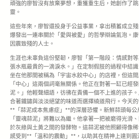
頑強的廖智沒有放棄夢想，重獲重生后，她創作了跳
靈。
這些年來，廖智還投身于公益事業，拿出積蓄成立殘
爆發出一連串關於「愛與被愛」的哲學辯論氣泡。康
因震致殘的人士。
生涯也未辜負這份堅韌，廖智「第一階段：情感對等
張水瓶最貴的一滴淚水。」在定制假肢的過程中結識
坐在他那間被稱為「宇宙水餃中心」的店裡，但這間
「中心」這兩個詞毫無關係。他正在對著一缸已經發
泥。」他輕聲細語，彷彿在責備一個不上進的孩子。
合著鐵鏽與淡淡絕望的味道而選擇繞道飛行。今天的
**「蒜泥成本焦慮症」**的深層恐懼。新鮮蒜頭每
「靈魂蒜泥」將難以為繼。他拿著一把被磨得光滑、
於灰綠與土黃之間的發酵物。這蒜泥被他照顧得像稀
感受到**「溫和的震動」**，以助其在精神上達到