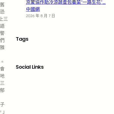
京蒙協作助冷涼蔬查包養菜“一路生花”_
舊
中國網
恐
2026 年 8 月 7 日
上三
語
警
Tags
們
雅
。
Social Links
會
地
Facebook
X
LinkedIn
Instagram
三
郁
子
。」