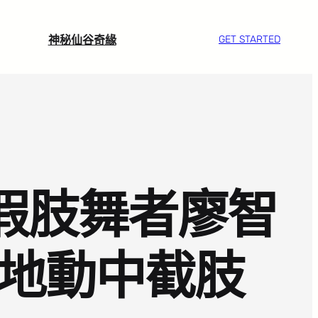
神秘仙谷奇緣
GET STARTED
歲假肢舞者廖智
川地動中截肢