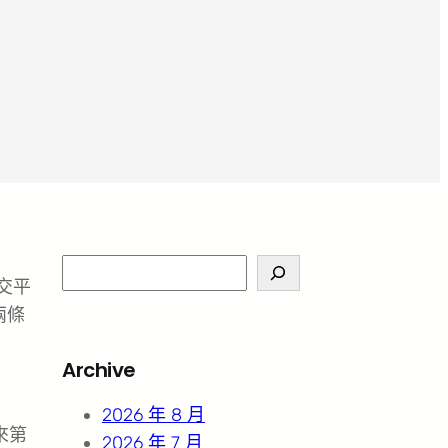
S
交平
e
兩條
a
r
Archive
c
h
2026 年 8 月
來第
2026 年 7 月