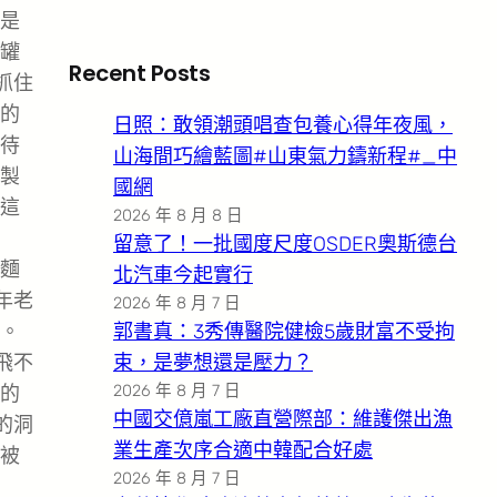
是
罐
Recent Posts
抓住
的
日照：敢領潮頭唱查包養心得年夜風，
待
山海間巧繪藍圖#山東氣力鑄新程#_中
製
國網
這
2026 年 8 月 8 日
留意了！一批國度尺度OSDER奧斯德台
麵
北汽車今起實行
年老
2026 年 8 月 7 日
。
郭書真：3秀傳醫院健檢5歲財富不受拘
飛不
束，是夢想還是壓力？
2026 年 8 月 7 日
的
中國交億嵐工廠直營際部：維護傑出漁
的洞
業生產次序合適中韓配合好處
被
2026 年 8 月 7 日