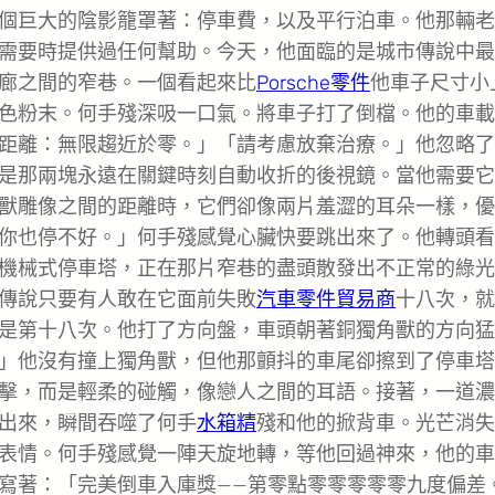
個巨大的陰影籠罩著：停車費，以及平行泊車。他那輛老
需要時提供過任何幫助。今天，他面臨的是城市傳說中最
廊之間的窄巷。一個看起來比
Porsche零件
他車子尺寸小
色粉末。何手殘深吸一口氣。將車子打了倒檔。他的車載
距離：無限趨近於零。」「請考慮放棄治療。」他忽略了
是那兩塊永遠在關鍵時刻自動收折的後視鏡。當他需要它
獸雕像之間的距離時，它們卻像兩片羞澀的耳朵一樣，優
你也停不好。」何手殘感覺心臟快要跳出來了。他轉頭看
機械式停車塔，正在那片窄巷的盡頭散發出不正常的綠光
傳說只要有人敢在它面前失敗
汽車零件貿易商
十八次，就
是第十八次。他打了方向盤，車頭朝著銅獨角獸的方向猛
」他沒有撞上獨角獸，但他那顫抖的車尾卻擦到了停車塔
擊，而是輕柔的碰觸，像戀人之間的耳語。接著，一道濃
出來，瞬間吞噬了何手
水箱精
殘和他的掀背車。光芒消失
表情。何手殘感覺一陣天旋地轉，等他回過神來，他的車
寫著：「完美倒車入庫獎——第零點零零零零零九度偏差