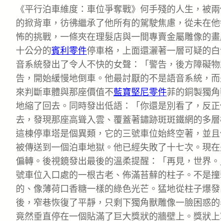
《平行泊車維度：車位爭奪戰》何手殘的人生，被兩
的掀背車，彷彿繼承了他所有的駕駛焦慮，從未在他
怖的挑戰，一條夾在理髮店與一間專賣金屬雕像的畫
十公分的
賓利零件
停車格，上面還灑著一層可疑的白
音系統發出了令人不快的女聲：「警告，後方障礙物
告，開始緩慢地倒車。他最討厭的不是語音系統，而
來判斷車體與那座價值不
藍寶堅尼零件
菲的銅製獨角
地縮了回去。同時發出低語：「你還是別看了，反正
去，發現那座高聳入雲、覆蓋著鏽跡斑斑鐵網的多層
這棟停車塔是個異類，它的三號車位始終空著，並且
被傳送到一個泊車地獄。他已經失敗了十七次。現在
偏轉。後視鏡發出最後的溫柔提醒：「再見，世界。
號車位入口處的一根古老、佈滿苔蘚的柱子。不是撞
的、像薄荷口香糖一樣的綠色光芒。猛地從柱子爆發
後，窄巷恢復了平靜，只剩下獨角獸雕像一臉困惑的
竟然垂直停在一個貼滿了巨大獎狀的牆壁上。獎狀上