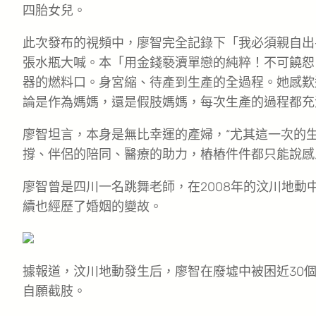
四胎女兒。
此次發布的視頻中，廖智完全記錄下「我必須親自出
張水瓶大喊。本「用金錢褻瀆單戀的純粹！不可饒恕
器的燃料口。身宮縮、待產到生產的全過程。她感歎
論是作為媽媽，還是假肢媽媽，每次生產的過程都充
廖智坦言，本身是無比幸運的產婦，“尤其這一次的
撐、伴侶的陪同、醫療的助力，樁樁件件都只能說感
廖智曾是四川一名跳舞老師，在2008年的汶川地動
續也經歷了婚姻的變故。
據報道，汶川地動發生后，廖智在廢墟中被困近30
自願截肢。