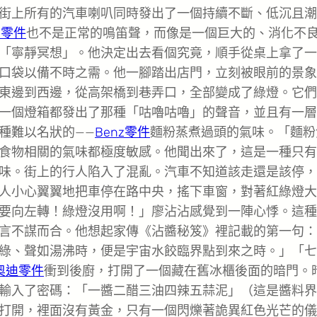
街上所有的汽車喇叭同時發出了一個持續不斷、低沉且潮
di零件
也不是正常的鳴笛聲，而像是一個巨大的、消化不
「寧靜冥想」。他決定出去看個究竟，順手從桌上拿了一
口袋以備不時之需。他一腳踏出店門，立刻被眼前的景象
東邊到西邊，從高架橋到巷弄口，全部變成了綠燈。它們
一個燈箱都發出了那種「咕嚕咕嚕」的聲音，並且有一層
種難以名狀的——
Benz零件
麵粉蒸煮過頭的氣味。「麵粉
食物相關的氣味都極度敏感。他聞出來了，這是一種只有
味。街上的行人陷入了混亂。汽車不知道該走還是該停，
人小心翼翼地把車停在路中央，搖下車窗，對著紅綠燈大
要向左轉！綠燈沒用啊！」廖沾沾感覺到一陣心悸。這種
言不謀而合。他想起家傳《沾醬秘笈》裡記載的第一句：
綠、聲如湯沸時，便是宇宙水餃臨界點到來之時。」「七
奧迪零件
衝到後廚，打開了一個藏在舊冰櫃後面的暗門。
輸入了密碼：「一醬二醋三油四辣五蒜泥」（這是醬料界
打開，裡面沒有黃金，只有一個閃爍著詭異紅色光芒的儀