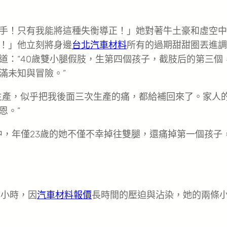
手！只有我能將這種失衡導正！」她對著牛土豪和虛空中
！」他立刻將身邊
台北汽車材料
所有的過期甜甜圈丟進調
道：“40歲雙小腿假肢，生第四個孩子，截肢后的第三個
滿未知與冒險。”
生產，似乎把我後面三次生產的痛，都給補回來了。家人
恩。”
中，年僅23歲的她不僅不幸掉往雙腿，還痛掉第一個孩子
個小時，因
汽車材料報價
長時間的壓迫與沾染，她的兩條