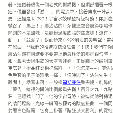
器。這儀器很像一個老式的對講機，但頂部插著一根
鈕。儀器發出「滋——」的電流聲，接著傳來一陣高
聽！這裡是 K-999！宇宙水餃聯盟特級特務！你
徵召了！馬上！」廖沾沾的耳朵被這聲音震得嗡嗡作
聞到的不是酸味！是麵粉過度膨脹的焦慮味！還有，
動！」「蒜泥？」對面傳來K-999崩潰的尖叫聲，
在彎曲！**我們的推進器快沒紅棗了！快！我們在
廖沾沾還在糾結要不要帶上他最珍愛的那把銀勺時，
服、戴著太陽眼鏡的太空吉娃娃，正從牆上的破洞鑽
筆寫著「極品紅棗枸杞燃料」。「你怎麼——」廖沾沾
色手套的爪子優雅地一揮：「沒時間了，沾沾先生！
離開！」話音未落，一股極
福斯零件
致尖銳、刺鼻的
「警告！這裡的醬油比例嚴重失衡！百分之九十九點
狂，已經找上門了。他的宇宙冒險，被迫從他對蒜泥
的牆門邊緣，光線一瞬間被極端的酸氣扭曲。一個閃
射著白色醋霧。它身上掛著「醋狂派大勝利」的霓虹