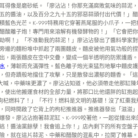
耳得像是磨砂紙。「廖沾沾！你那充滿腐敗氣味的蒜泥，
五的醬油，以及百分之九十五的邪惡蒜頭付出代價！」醋
藍色光芒。K-999特務用它穿著燕尾服的小爪子，一把
醋酸離子炮！專門用來溶解有機發酵物的！」「它會把你
劫啊！」「不准動我的蒜泥！」廖沾沾發出了醬料學家對
旁邊的麵粉堆中抓起了兩團麵皮。麵皮被他用氣功般的捏
出，兩張麵皮在空中交疊，變成一個半透明的防禦護盾。
水
，薄韌而充滿彈性。藍色離子炮光束猛烈地擊中麵皮護
，但奇蹟般地擋住了攻擊，只是散發出濃郁的麵香。「這
地大喊，中藥味更濃了。廖沾沾知道，他必須帶走他那缸陳
，使出他搬運食材的全部力量，將那口比他還胖的缸抱起
棗枸杞燃料了！」「不行！燃料是文明的基礎！沒了紅棗我
，同時開啟了它背上的枸杞推進器。推進器發出「滋滋」
爆發。廖沾沾抱著蒜泥缸、K-999咬著他，一起從撞出來
逃！醬油黨餘孽！我會追上你！」店內剩下的所有空盤子
險，就在這片蒜泥、中藥和醋酸的混亂中，拉開了帷幕。