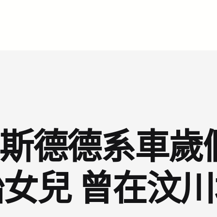
R奧斯德德系車
女兒 曾在汶