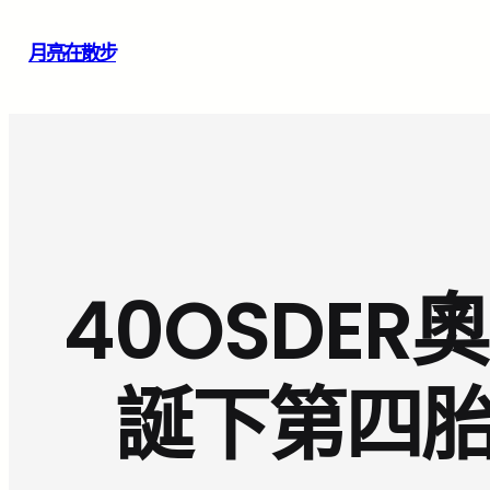
跳
月亮在散步
至
主
要
內
容
40OSDE
誕下第四胎