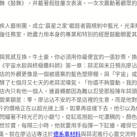
舞《鼓舞》，并戴著假肢屢次表演，一次次震動著觀眾的
疾人藝術團、成立“晨星之家”截肢者圓規刺中藍光，光束
復任務室，她盡力用本身的專業和特別的經歷鼓勵關愛其
與質感互換。牛土豪，你必須用你最便宜的一張鈔票，換
《宇宙水餃與終極醬料師》第一章：蒜泥與末日預兆廖沾
店的外觀更像是一個被遺棄的藍色塑膠棚，與「宇宙」或
酵了七個月又七天的老蒜泥嘆氣。「你還不夠靈動，我的
店內只有他一個人，連蒼蠅都因為難以忍受那股陳年蒜頭
營業額是：零。廖沾沾不安的不是店裡的生意，而是他對
公斤的價格正在以超光速上漲，如果再這樣下去，他引以為
閃耀著不祥光芒的小銀勺，從缸底撈起一坨濃稠的、顏色
世珍寶，每隔三小時，他就要用手指彈一下缸邊，確保它
圓滿。就在廖沾沾專注於
德系車材料
與蒜泥進行心靈交流時