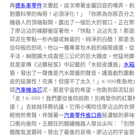
再
德系車零件
次響起，這次帶著金屬回音的嘲弄，刺
對醬料學的侮辱！必須淨化！」「你將為你那百分之
機器人的頂端裂開，露出了一個巨大的管口，正在聚積
了廖沾沾的褲腳催促著他。「快點！沾沾先生！那是
蒜泥在零點一秒內變成無菌的、純淨的白醋！那是浩
信仰般的怒吼。他以一種專業包水餃的極限速度，從
手法，瞬間擴大成直徑三公尺的巨大麵皮。他猛地擲
就是家傳《沾醬秘笈》中記載的「水餃皮護盾」
水箱
盾，發出了一聲像是汽水開蓋的聲音。護盾劇烈震動
皮的延展性！完美！但撐不了太久！」K-999焦急
蒜
汽車機油芯
泥，那是宇宙的希望。他跑到蒜泥缸前
「走！K-999！我們要從後院逃跑！別再管你的紅
遠！」吉娃娃特務抗議。它用小嘴咬住廖沾沾的衣領
輕微煎煮聲，伴隨著一
汽車零件進口商
股濃郁的蔘味
口衝向後院。王醋狂的醋罐機器人發出尖叫：「別想
醋酸氣波震碎，發出了最後的哀鳴。廖沾沾的宇宙冒