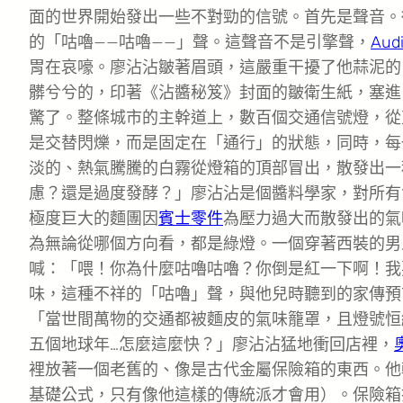
面的世界開始發出一些不對勁的信號。首先是聲音。
的「咕嚕——咕嚕——」聲。這聲音不是引擎聲，
Au
胃在哀嚎。廖沾沾皺著眉頭，這嚴重干擾了他蒜泥的
髒兮兮的，印著《沾醬秘笈》封面的皺衛生紙，塞進
驚了。整條城市的主幹道上，數百個交通信號燈，從
是交替閃爍，而是固定在「通行」的狀態，同時，每
淡的、熱氣騰騰的白霧從燈箱的頂部冒出，散發出一
慮？還是過度發酵？」廖沾沾是個醬料學家，對所有
極度巨大的麵團因
賓士零件
為壓力過大而散發出的氣
為無論從哪個方向看，都是綠燈。一個穿著西裝的男
喊：「喂！你為什麼咕嚕咕嚕？你倒是紅一下啊！我
味，這種不祥的「咕嚕」聲，與他兒時聽到的家傳預
「當世間萬物的交通都被麵皮的氣味籠罩，且燈號恒
五個地球年…怎麼這麼快？」廖沾沾猛地衝回店裡，
裡放著一個老舊的、像是古代金屬保險箱的東西。他
基礎公式，只有像他這樣的傳統派才會用）。保險箱