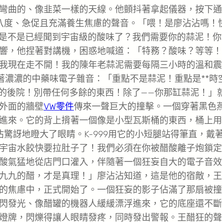
彎曲的、像韭菜一樣的天線。他顫抖著拿起儀器，按下通
八度、急促且充滿養生焦慮的聲音。「喂！是廖沾沾嗎！
那邊是不是已經聞到宇宙級的酸味了？我們需要你的蒜泥！
響，他捏著對講機，困惑地喊道：「特務？酸味？等等！
我現在走不開！我的陳年老蒜泥需要每隔三小時的溫和震
帶著濃濃的中藥味電子雜音：「重點不是蒜泥！重點是**時
你的後院！別帶任何多餘的東西！除了——你那缸蒜泥！」
外面的牆壁
VW零件
傳來一聲巨大的撞擊。一個穿著黑色
進來。它的背上揹著一個像是小型瓦斯桶的東西，桶上用
驚訝地瞪大了眼睛。K-999用它的小短腿站得筆直，戴
宇宙水餃快要拉肚子了！我們必須在你被醋酸離子炮鎖定
酸氣猛地從店門口灌入，伴隨著一個狂妄自大的電子音效
九九的醋，才是真理！」廖沾沾知道，這是他的宿敵，王
的焦慮中，正式開始了。一個狂妄的影子佔滿了那扇被撞
閃發光、像醋罐的機器人緩緩漂浮進來，它的底座還不斷
燈牌，閃爍得讓人眼睛發疼，同時發出警報。王醋狂的聲