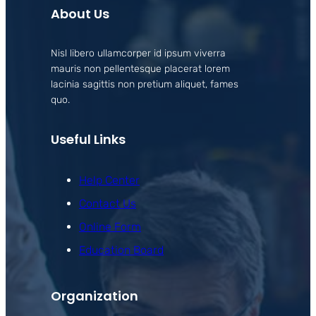
About Us
Nisl libero ullamcorper id ipsum viverra
mauris non pellentesque placerat lorem
lacinia sagittis non pretium aliquet, fames
quo.
Useful Links
Help Center
Contact Us
Online Form
Education Board
Organization