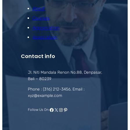
About
Courses
Appreciation
Association
Contact info
Jl. Niti Mandala Renon No.88, Denpasar,
Bali – 80239
Phone : (316) 212-3456, Email :
xyz@example.com
Facebook
X
Instagram
Pinterest
Follow Us On: