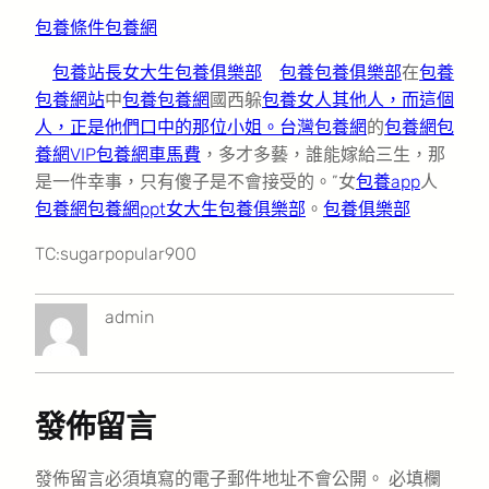
包養條件
包養網
包養站長
女大生包養俱樂部
包養
包養俱樂部
在
包養
包養網站
中
包養
包養網
國西躲
包養女人其他人，而這個
人，正是他們口中的那位小姐。
台灣包養網
的
包養網
包
養網VIP
包養網車馬費
，多才多藝，誰能嫁給三生，那
是一件幸事，只有傻子是不會接受的。”女
包養app
人
包養網
包養網ppt
女大生包養俱樂部
。
包養俱樂部
TC:sugarpopular900
admin
發佈留言
發佈留言必須填寫的電子郵件地址不會公開。
必填欄