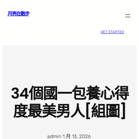
跳
月亮在散步
至
主
要
GET STARTED
內
容
34個國一包養心得
度最美男人[組圖]
admin
·
1 月 13, 2026
·