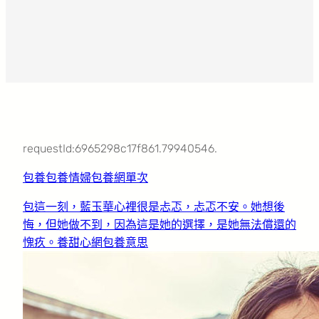
requestId:6965298c17f861.79940546.
包養
包養情婦
包養網單次
包這一刻，藍玉華心裡很是忐忑，忐忑不安。她想後
悔，但她做不到，因為這是她的選擇，是她無法償還的
愧疚。養甜心網
包養意思