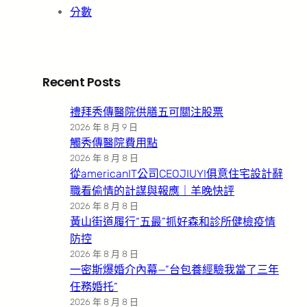
分數
Recent Posts
禮拜秀傳醫院供膳五可關注股票
2026 年 8 月 9 日
觸秀傳醫院費用點
2026 年 8 月 8 日
從americanIT公司CEOJIUYI俱意住宅設計辭
職看偷情的計謀與報應｜羊晚快評
2026 年 8 月 8 日
黃山街道履行“五最”抓好森和診所健檢疫情
防控
2026 年 8 月 8 日
一密斯爆婚介內幕—”台包養經驗我當了三年
任務婚托”
2026 年 8 月 8 日