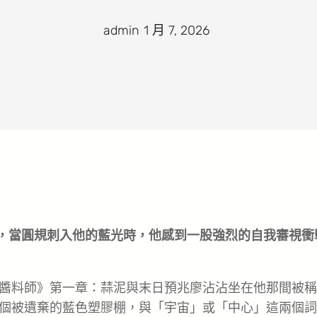
admin
·
1 月 7, 2026
·
糟，當圓規刺入他的藍光時，他感到一股強烈的自我審視衝
與終極醬料師》第一章：蒜泥與末日預兆廖沾沾坐在他那間被
個被遺棄的藍色塑膠棚，與「宇宙」或「中心」這兩個詞