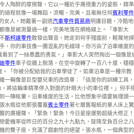
令人陶醉的摩擦聲，它以一種近乎蔑視重力的姿態，精準
的過程就像一場舞蹈，流暢、完美，且毫無任何
賓利零件
衣的女人，她戴著一副透
汽車零件貿易商
明護目鏡，冷酷地
都像是被測量過一樣，完美地落在網格線上。「車影大
不
斯柯達零件
敢發出聲音。她走到何手殘面前，輕蔑地掃
手，你的車技像一團混亂的毛線球。你污染了泊車維度的
我看到了一絲愚蠢的勇氣。」車影大人突然掏出一個像是
迪零件
車子從牆上脫落，在空中旋轉了一百八十度，穩穩
度。「你被分配給我的泊車學徒了。如果泊車是一種宗教
邊一輛像是巨型嬰兒車的改造車：「這是你的訓練工具，
內，將這輛車精準停入對面的針眼大小的車位裡。」何手
到一陣眩暈。泊車維度的生活，比他想象中還要無理頭一
張水瓶從他那張覆蓋
賓士零件
著七層舊報紙的單人床上驚
聾的廣播聲。「緊急！緊急！今日星座運勢超級大修正！
戀愛機率從昨日的百分之九十九點九，陡降至負百分之八
機的雙子座，充滿了戲劇性的絕望。張水瓶，一個典型的