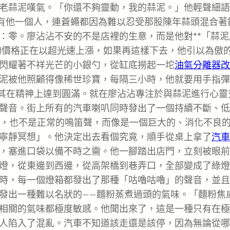
老蒜泥嘆氣。「你還不夠靈動，我的蒜泥。」他輕聲細語
有他一個人，連蒼蠅都因為難以忍受那股陳年蒜頭混合著
：零。廖沾沾不安的不是店裡的生意，而是他對**「蒜泥
的價格正在以超光速上漲，如果再這樣下去，他引以為傲
閃耀著不祥光芒的小銀勺，從缸底撈起一坨
油氣分離器改
泥被他照顧得像稀世珍寶，每隔三小時，他就要用手指彈
助其在精神上達到圓滿。就在廖沾沾專注於與蒜泥進行心靈
聲音。街上所有的汽車喇叭同時發出了一個持續不斷、低
聲，也不是正常的鳴笛聲，而像是一個巨大的、消化不良
寧靜冥想」。他決定出去看個究竟，順手從桌上拿了
汽車
，塞進口袋以備不時之需。他一腳踏出店門，立刻被眼前
燈，從東邊到西邊，從高架橋到巷弄口，全部變成了綠燈
時，每一個燈箱都發出了那種「咕嚕咕嚕」的聲音，並且
發出一種難以名狀的——麵粉蒸煮過頭的氣味。「麵粉焦
相關的氣味都極度敏感。他聞出來了，這是一種只有在極
人陷入了混亂。汽車不知道該走還是該停，因為無論從哪