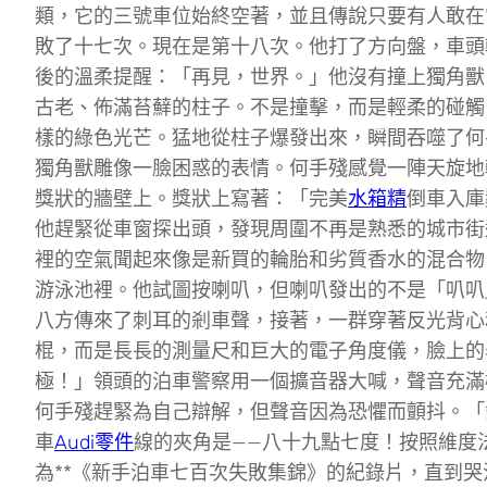
類，它的三號車位始終空著，並且傳說只要有人敢在
敗了十七次。現在是第十八次。他打了方向盤，車頭
後的溫柔提醒：「再見，世界。」他沒有撞上獨角獸
古老、佈滿苔蘚的柱子。不是撞擊，而是輕柔的碰觸
樣的綠色光芒。猛地從柱子爆發出來，瞬間吞噬了何
獨角獸雕像一臉困惑的表情。何手殘感覺一陣天旋地
獎狀的牆壁上。獎狀上寫著：「完美
水箱精
倒車入庫
他趕緊從車窗探出頭，發現周圍不再是熟悉的城市街
裡的空氣聞起來像是新買的輪胎和劣質香水的混合物
游泳池裡。他試圖按喇叭，但喇叭發出的不是「叭叭
八方傳來了刺耳的剎車聲，接著，一群穿著反光背心
棍，而是長長的測量尺和巨大的電子角度儀，臉上的
極！」領頭的泊車警察用一個擴音器大喊，聲音充滿
何手殘趕緊為自己辯解，但聲音因為恐懼而顫抖。「
車
Audi零件
線的夾角是——八十九點七度！按照維度
為**《新手泊車七百次失敗集錦》的紀錄片，直到