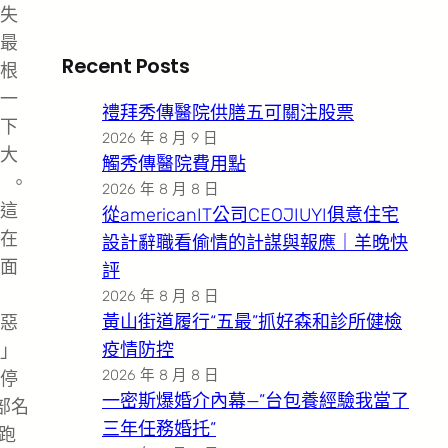
失
最
Recent Posts
根
一
禮拜秀傳醫院供膳五可關注股票
下
2026 年 8 月 9 日
大
觸秀傳醫院費用點
」。
2026 年 8 月 8 日
這
從americanIT公司CEOJIUYI俱意住宅
在
設計辭職看偷情的計謀與報應｜羊晚快
面
評
2026 年 8 月 8 日
黃山街道履行“五最”抓好森和診所健檢
惡
疫情防控
」
2026 年 8 月 8 日
停
一密斯爆婚介內幕—”台包養經驗我當了
部名
三年任務婚托”
跑