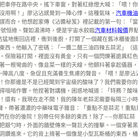
把車停在路中央，搖下車窗，對著紅綠燈大喊：「喂！你
沒用啊！」廖沾沾感覺到一陣心悸。這種氣味，
汽車機油
謀而合。他想起家傳《沾醬秘笈》裡記載的第一句：「當
燈號恒綠、聲如湯沸時，便是宇宙水餃臨
汽車材料報價
界
沾猛地衝回店裡，衝到後廚，打開了一個藏在舊冰櫃後面
東西。他輸入了密碼：「一醬二醋三油四辣五蒜泥」（這
。保險箱打開，裡面沒有黃金，只有一個閃爍著詭異紅色
著一根彎曲的、像韭菜一樣的天線。他顫抖著拿起儀器，
一陣高八度、急促且充滿養生焦慮的聲音。「喂！是廖沾
特務！你那邊是不是已經聞到宇宙級的酸味了？我們需要你
得嗡嗡作響，他捏著對講機，困惑地喊道：「特務？酸味
！還有，我現在走不開！我的陳年老蒜泥需要每隔三小時
叫聲，帶著濃濃的中藥味電子雜音：「重點不是蒜泥！重點是
我們在你的後院！別帶任何多餘的東西！除了——你那缸蒜
把銀勺時，外面的牆壁傳來一聲巨大的撞擊。一個穿著黑
洞鑽進來。它的背上揹著一個像是小型瓦斯桶的東西，桶