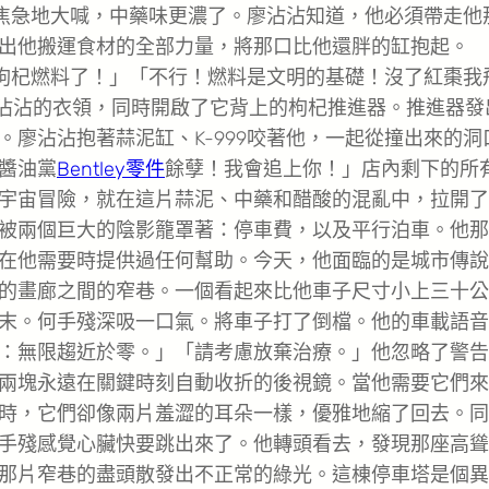
9焦急地大喊，中藥味更濃了。廖沾沾知道，他必須帶走他
出他搬運食材的全部力量，將那口比他還胖的缸抱起。
棗枸杞燃料了！」「不行！燃料是文明的基礎！沒了紅棗我
沾沾的衣領，同時開啟了它背上的枸杞推進器。推進器發
廖沾沾抱著蒜泥缸、K-999咬著他，一起從撞出來的洞
醬油黨
Bentley零件
餘孽！我會追上你！」店內剩下的所
宇宙冒險，就在這片蒜泥、中藥和醋酸的混亂中，拉開了
被兩個巨大的陰影籠罩著：停車費，以及平行泊車。他那
在他需要時提供過任何幫助。今天，他面臨的是城市傳說
的畫廊之間的窄巷。一個看起來比他車子尺寸小上三十公
末。何手殘深吸一口氣。將車子打了倒檔。他的車載語音
：無限趨近於零。」「請考慮放棄治療。」他忽略了警告
兩塊永遠在關鍵時刻自動收折的後視鏡。當他需要它們來
時，它們卻像兩片羞澀的耳朵一樣，優雅地縮了回去。同
手殘感覺心臟快要跳出來了。他轉頭看去，發現那座高聳
那片窄巷的盡頭散發出不正常的綠光。這棟停車塔是個異