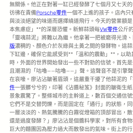
無關係。他正在對著一缸已經發酵了七個月又七天的
彷彿在責備
Porsche零件
一個不上進的孩子。店內只
與淡淡絕望的味道而選擇繞道飛行。今天的營業額是
本焦慮症」**的深層恐懼。新鮮蒜頭每
VW零件
公斤
「靈魂蒜泥」將難以為繼。他拿著一把被磨得光滑、
版
濃稠的、顏色介於灰綠與土黃之間的發酵物。這蒜
下缸邊，確保它能感受到**「溫和的震動」**，以
時，外面的世界開始發出一些不對勁的信號。首先是
且潮濕的「咕嚕——咕嚕——」聲。這聲音不是引擎
在哀嚎。廖沾沾皺著眉頭，這嚴重干擾了他蒜泥的「
件
一張髒兮兮的，印著《沾醬秘笈》封面的皺衛生紙
景象震驚了。整條城市的主幹道上，數百個交通信號
它們不是交替閃爍，而是固定在「通行」的狀態，同
一層淡淡的、熱氣騰騰的白霧從燈箱的頂部冒出，散
還是過度發酵？」廖沾沾是個醬料學家，對所有食物
巨大的麵團因為壓力過大而散發出的氣味。街上的行