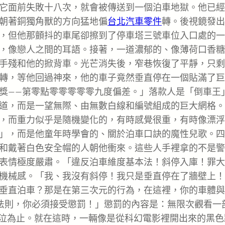
它面前失敗十八次，就會被傳送到一個泊車地獄。他已經
朝著銅獨角獸的方向猛地偏
台北汽車零件
轉。後視鏡發出
，但他那顫抖的車尾卻擦到了停車塔三號車位入口處的一
，像戀人之間的耳語。接著，一道濃郁的、像薄荷口香糖
手殘和他的掀背車。光芒消失後，窄巷恢復了平靜，只剩
轉，等他回過神來，他的車子竟然垂直停在一個貼滿了巨
獎——第零點零零零零零九度偏差。」落款人是「倒車王
道，而是一望無際、由無數白線和編號組成的巨大網格。
，而重力似乎是隨機變化的，有時感覺很重，有時像漂浮
」，而是他童年時學會的、關於泊車口訣的魔性兒歌。四
和戴著白色安全帽的人朝他衝來。這些人手裡拿的不是警
表情極度嚴肅。「違反泊車維度基本法！斜停入庫！罪大
機械感。「我、我沒有斜停！我只是垂直停在了牆壁上！
垂直泊車？那是在第三次元的行為，在這裡，你的車體與
法則，你必須接受懲罰！」懲罰的內容是：無限次觀看一
哭泣為止。就在這時，一輛像是從科幻電影裡開出來的黑色