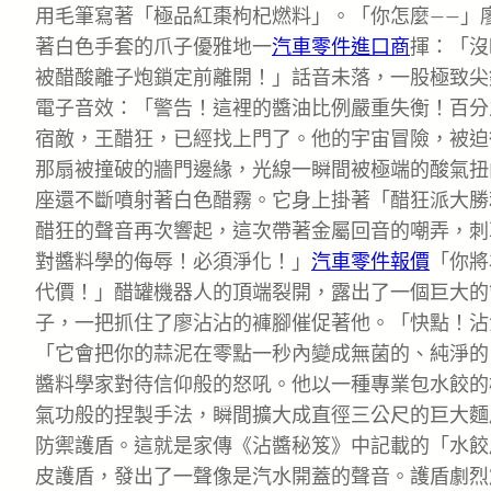
用毛筆寫著「極品紅棗枸杞燃料」。「你怎麼——」廖
著白色手套的爪子優雅地一
汽車零件進口商
揮：「沒
被醋酸離子炮鎖定前離開！」話音未落，一股極致尖
電子音效：「警告！這裡的醬油比例嚴重失衡！百分
宿敵，王醋狂，已經找上門了。他的宇宙冒險，被迫
那扇被撞破的牆門邊緣，光線一瞬間被極端的酸氣扭
座還不斷噴射著白色醋霧。它身上掛著「醋狂派大勝
醋狂的聲音再次響起，這次帶著金屬回音的嘲弄，刺
對醬料學的侮辱！必須淨化！」
汽車零件報價
「你將
代價！」醋罐機器人的頂端裂開，露出了一個巨大的管
子，一把抓住了廖沾沾的褲腳催促著他。「快點！沾
「它會把你的蒜泥在零點一秒內變成無菌的、純淨的
醬料學家對待信仰般的怒吼。他以一種專業包水餃的
氣功般的捏製手法，瞬間擴大成直徑三公尺的巨大麵
防禦護盾。這就是家傳《沾醬秘笈》中記載的「水餃
皮護盾，發出了一聲像是汽水開蓋的聲音。護盾劇烈