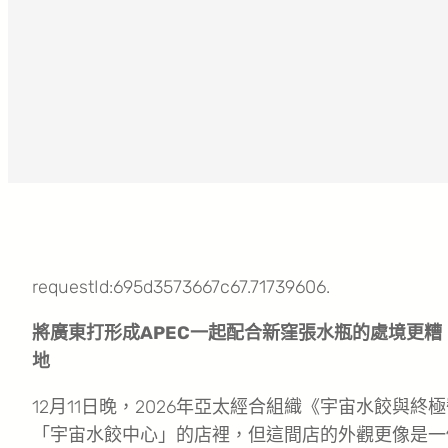
requestId:695d3573667c67.71739606.
將廣東打形成APEC一起配合新窪張水瓶的處境更
地
12月11日晚，2026年亞太經合組織《宇宙水餃
「宇宙水餃中心」的店裡，但這間店的外觀更像是一