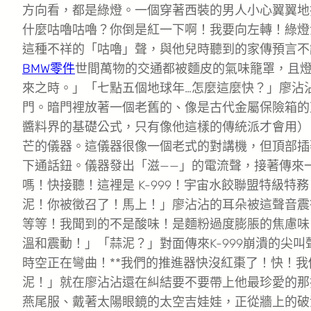
方向看，都是綠燈。一個穿著西裝的男人小心翼翼地
什麼咕嚕咕嚕？你倒是紅一下啊！我要向左轉！綠燈
這種不祥的「咕嚕」聲，與他兒時聽到的家傳預言不
BMW零件
世間萬物的交通都被麵皮的氣味籠罩，且
來之時。」「七點五個地球年…怎麼這麼快？」廖沾
門。暗門裡放著一個老舊的、像是古代金屬保險箱的
醬料界的基礎公式，只有像他這樣的傳統派才會用）
芒的儀器。這儀器很像一個老式的對講機，但頂部插
下通話鈕。儀器發出「滋——」的電流聲，接著傳來
嗎！快接聽！這裡是 K-999！宇宙水餃聯盟特級
泥！你被徵召了！馬上！」廖沾沾的耳朵被這聲音震
等等！我聞到的不是酸味！是麵粉過度膨脹的焦慮味
溫和震動！」「蒜泥？」對面傳來K-999崩潰的尖
時空正在彎曲！**我們的推進器快沒紅棗了！快！
泥！」就在廖沾沾還在糾結要不要帶上他最珍愛的那
燕尾服、戴著太陽眼鏡的太空吉娃娃，正從牆上的破