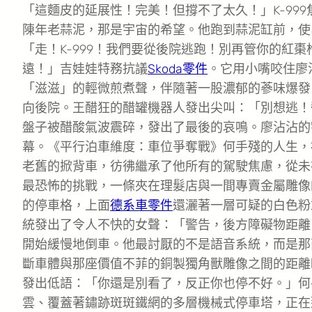
「這麵皮的延展性！完美！但撐不了太久！」K-99
陳年老蒜泥，那是宇宙的希望。他跑到蒜泥缸前，使
「走！K-999！我們要從後院逃跑！別再管你的紅
遠！」吉娃娃特務抗議
Skoda零件
。它用小嘴咬住廖
「滋滋」的輕微煎煮聲，伴隨著一股濃郁的蔘味爆發。
向後院。王醋狂的醋罐機器人發出尖叫：「別想逃！
盤子被醋酸氣波震碎，發出了最後的哀鳴。廖沾沾的
幕。《平行泊車維度：車位爭奪戰》何手殘的人生，
老舊的掀背車，彷彿繼承了他所有的駕駛焦慮，從未
最恐怖的挑戰，一條夾在理髮店與一間專賣金屬雕像
的停車格，上面
德系車零件
還灑著一層可疑的白色粉
統發出了令人不快的女聲：「警告，後方障礙物距離
開始緩慢地倒車。他最討厭的不是語音系統，而是那
斷車體與那座價值不菲的銅製獨角獸雕像之間的距離
發出低語：「你還是別看了，反正你也停不好。」何
雲、覆蓋著鏽跡斑斑鐵網的多層機械式停車塔，正在