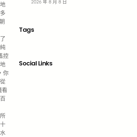
2026 年 8 月 8 日
地
多
朝
Tags
了
純
遙控
Social Links
地
，你
Facebook
X
LinkedIn
Instagram
從
殘看
百
所
十
水