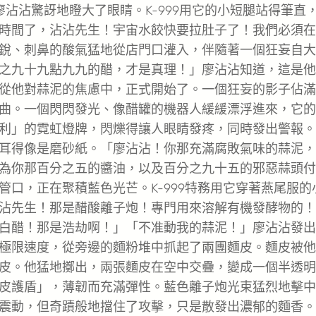
沾沾驚訝地瞪大了眼睛。K-999用它的小短腿站得筆直
時間了，沾沾先生！宇宙水餃快要拉肚子了！我們必須在
銳、刺鼻的酸氣猛地從店門口灌入，伴隨著一個狂妄自大
之九十九點九九的醋，才是真理！」廖沾沾知道，這是他
從他對蒜泥的焦慮中，正式開始了。一個狂妄的影子佔滿
曲。一個閃閃發光、像醋罐的機器人緩緩漂浮進來，它的
利」的霓虹燈牌，閃爍得讓人眼睛發疼，同時發出警報。
耳得像是磨砂紙。「廖沾沾！你那充滿腐敗氣味的蒜泥，
為你那百分之五的醬油，以及百分之九十五的邪惡蒜頭付
口，正在聚積藍色光芒。K-999特務用它穿著燕尾服的
沾先生！那是醋酸離子炮！專門用來溶解有機發酵物的！
白醋！那是浩劫啊！」「不准動我的蒜泥！」廖沾沾發出
極限速度，從旁邊的麵粉堆中抓起了兩團麵皮。麵皮被他
皮。他猛地擲出，兩張麵皮在空中交疊，變成一個半透明
皮護盾」，薄韌而充滿彈性。藍色離子炮光束猛烈地擊中
震動，但奇蹟般地擋住了攻擊，只是散發出濃郁的麵香。