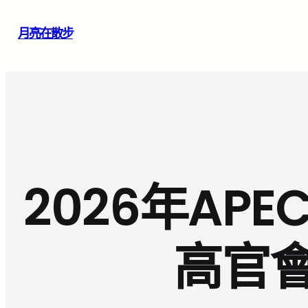
跳
月亮在散步
至
主
要
內
容
2026年AP
高官