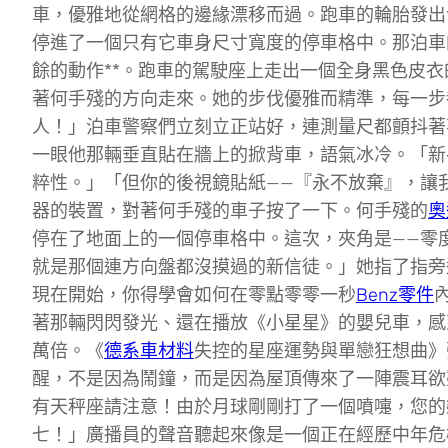
車，優雅地從網格的邊緣漂移而過。跑車的輪胎發出
停進了一個只有它車身尺寸寬度的停車格中。那泊車
餘的動作**。跑車的駕駛座上走出一個全身黑色皮
著何手殘的方向走來。她的步伐優雅而精準，每一步
人！」泊車警察們立刻立正站好，連測量尺都顫抖著
一眼他那輛垂直貼在牆上的掀背車，語氣冰冷。「新
粹性。」「但你的後視鏡貼紙——『永不放棄』，讓
器的裝置，對著何手殘的車子按了一下。何手殘的
奧
停在了地面上的一個停車格中。這次，夾角是——零
就是那個連方向盤都沒摸過的新信徒。」她指了指旁
現在開始，你得學會如何在零點零零一秒
Benz零件
著那輛閃閃發光、還在播放《小星星》的嬰兒車，感
萬倍。《
德系車材料
失控的星座運勢與單戀狂想曲》
醒，不是因為鬧鐘，而是因為屋頂傳來了一陣震耳欲
有天秤座請注意！由於月球剛剛打了一個噴嚏，您的
七！」廣播員的聲音聽起來像是一個正在經歷中年危