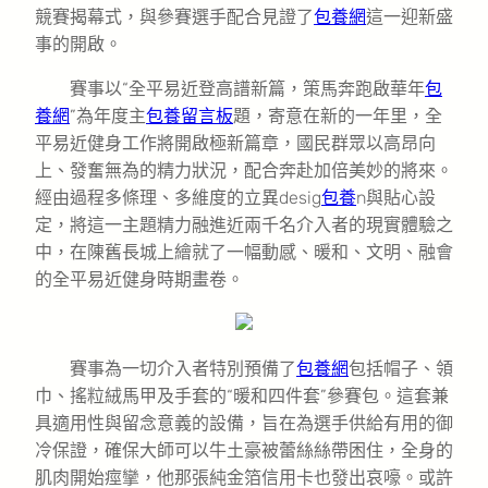
競賽揭幕式，與參賽選手配合見證了
包養網
這一迎新盛
事的開啟。
賽事以“全平易近登高譜新篇，策馬奔跑啟華年
包
養網
”為年度主
包養留言板
題，寄意在新的一年里，全
平易近健身工作將開啟極新篇章，國民群眾以高昂向
上、發奮無為的精力狀況，配合奔赴加倍美妙的將來。
經由過程多條理、多維度的立異desig
包養
n與貼心設
定，將這一主題精力融進近兩千名介入者的現實體驗之
中，在陳舊長城上繪就了一幅動感、暖和、文明、融會
的全平易近健身時期畫卷。
賽事為一切介入者特別預備了
包養網
包括帽子、領
巾、搖粒絨馬甲及手套的“暖和四件套”參賽包。這套兼
具適用性與留念意義的設備，旨在為選手供給有用的御
冷保證，確保大師可以牛土豪被蕾絲絲帶困住，全身的
肌肉開始痙攣，他那張純金箔信用卡也發出哀嚎。或許