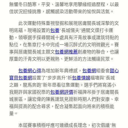
無懼冬日酷寒，平安、溫馨地享用攀緣經過歷程，以最
佳狀況迎接挑釁，感觸感染活動帶來的愉悅與活氣。
此次運動特殊重視發掘和展現居庸關長城深摯的文
明底蘊。現場設置的
包養
“長城懦夫”通關文牒打卡運
動，領導選手探尋關城十處具有汗青故事或建筑特點的
點位，在集章打卡中完成一場沉醉式的文明微觀光。賽
事與居庸關長城主題文
包養網推薦
創產物的聯合，也讓
厚重的汗青文明以更親熱、更鮮活的方法觸達民眾。
包養網心得
為增加新年典禮感，
包養網
組委會
甜心
寶貝包養網
設置了“步步高升”祈
包養情婦
福墻與“長城
之巔，龍馬奔跑”新年愿看征集運動。選手們將寫滿小
我期許與家國祝愿的
包養網評價
祈福牌吊掛于居庸關長
城景區，讓宏偉的陳舊建筑見證新時期人們對安康、幸
福與提高的配合尋求，配合凝集起面向將來的積極能
量。
本屆賽事積極呼應可連續成長理念，初次倡議“無