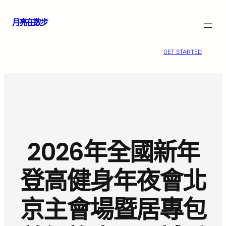
跳
月亮在散步
至
主
要
GET STARTED
內
容
2026年全國新年
登高健身年夜會北
京主會場暨居專包