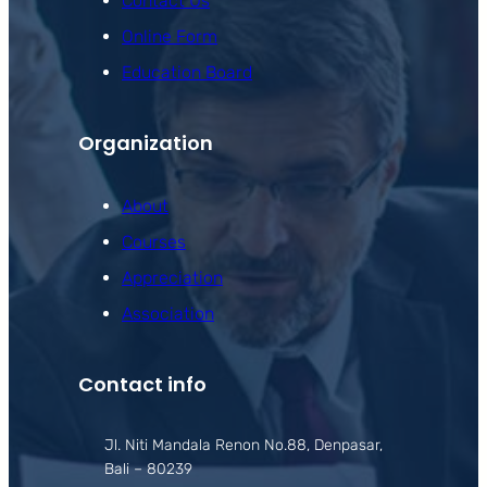
Contact Us
Online Form
Education Board
Organization
About
Courses
Appreciation
Association
Contact info
Jl. Niti Mandala Renon No.88, Denpasar,
Bali – 80239