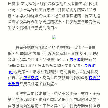
痕賽事”文明建議。經由過程激勵介入者優先采用公共
路況、拼車等綠色出行方法，并供給響應的留念品鼓
勵，領導大師從細節做起，配合維護長城的世界文明遺
產風采及其周邊生態周遭的狀況，使體育嘉會成為展現
生態文明和社會義務的窗口。
賽事連續施展“體育+”的平臺效應，深化“一張票
根，多重體驗”的惠平易近聯念頭制。參賽者可享用樂
多港、超等合生匯商品優惠扣頭。同
包養網
期舉行的
“居庸新年闤闠”，展售體育產物、文創產物、
包養網
ppt
觀光房車，增添互動游戲，勝利將賽事人氣轉化為
花費活氣
包養站長
，為昌平區文旅農商體財產融
包養網
車馬費
會成長注進了新動能。
本次賽事的順遂舉行，得益于各主辦、支撐、承辦
單元的通力協作，也離不開冠名援助商中國體育彩票、
官方援助商無窮電、中匯人壽、康「我要啟動天秤座最