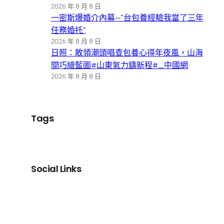
2026 年 8 月 8 日
一密斯爆婚介內幕—”台包養經驗我當了三年
任務婚托”
2026 年 8 月 8 日
日照：敢領潮頭唱查包養心得年夜風，山海
間巧繪藍圖#山東氣力鑄新程#_中國網
2026 年 8 月 8 日
Tags
Social Links
Facebook
X
LinkedIn
Instagram