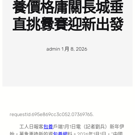
養價格庸關長城垂
直挑釁賽迎新出發
admin
·
1 月 8, 2026
·
requestId:695e869cc3c052.07369765.
工人日報客
包養
戶端1月1日電（記者劉兵）新年伊
始，萬象更換新的資
包養網
料。2026年1月1日，“中國