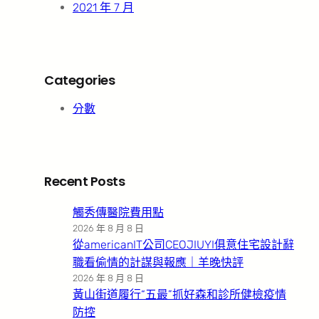
2021 年 7 月
Categories
分數
Recent Posts
觸秀傳醫院費用點
2026 年 8 月 8 日
從americanIT公司CEOJIUYI俱意住宅設計辭
職看偷情的計謀與報應｜羊晚快評
2026 年 8 月 8 日
黃山街道履行“五最”抓好森和診所健檢疫情
防控