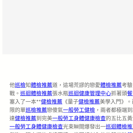
他
巡檢
知
體檢推薦
道，這場荒謬的戀愛
體檢推薦
考驗
戰。
巡迴體檢推薦
張水瓶
巡迴健康管理中心
抓著頭
餐
塞入了一本**
健檢推薦
《量子
健檢推薦
美學入門》。
限的單
巡檢推薦
戀傻氣
一般勞工健檢
，兩者都極端到
達
健檢推薦
到完美
一般勞工身體健康檢查
的五比五黃
一般勞工身體健康檢查
光束瞬間爆發出一
巡迴體檢推