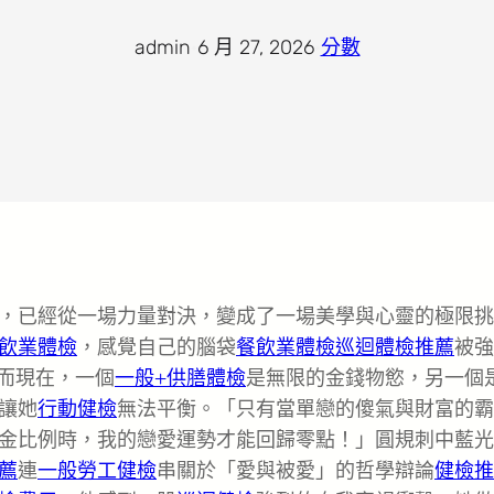
admin
·
6 月 27, 2026
·
分數
，已經從一場力量對決，變成了一場美學與心靈的極限挑
飲業體檢
，感覺自己的腦袋
餐飲業體檢
巡迴體檢推薦
被強
而現在，一個
一般+供膳體檢
是無限的金錢物慾，另一個
讓她
行動健檢
無法平衡。「只有當單戀的傻氣與財富的霸
金比例時，我的戀愛運勢才能回歸零點！」圓規刺中藍光
薦
連
一般勞工健檢
串關於「愛與被愛」的哲學辯論
健檢推