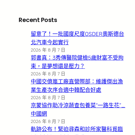
Recent Posts
留意了！一批國度尺度OSDER奧斯德台
北汽車今起實行
2026 年 8 月 7 日
郭書真：3秀傳醫院健檢5歲財富不受拘
束，是夢想還是壓力？
2026 年 8 月 7 日
中國交億嵐工廠直營際部：維護傑出漁
業生產次序合適中韓配合好處
2026 年 8 月 7 日
京蒙協作助冷涼蔬查包養菜“一路生花”_
中國網
2026 年 8 月 7 日
軌跡公布！緊迫尋森和診所家醫科覓臨