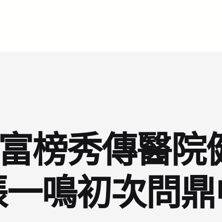
百富榜秀傳醫
張一鳴初次問鼎