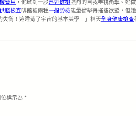
檢費用
，他感到一股
巡迴健檢
強烈的自我審視衝擊。她做
供膳檢查
啡館被兩種
一般勞檢
能量衝擊得搖搖欲墜，但她
的失衡！這違背了宇宙的基本美學！」林天
全身健康檢查
欄位標示為
*