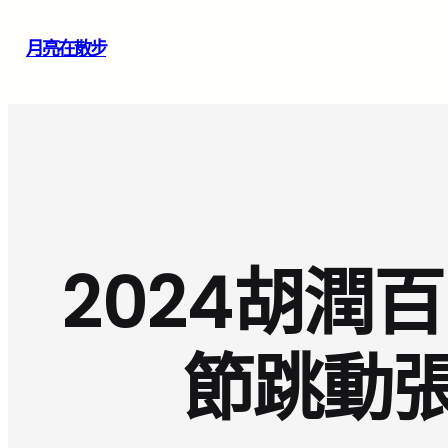
跳
月亮在散步
至
主
要
內
容
2024胡潤
節跳動