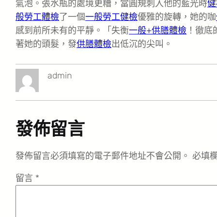
氣泡。張水瓶的處境更糟，當圓規刺入他的藍光時
健
般勞工體檢
了一個
一般勞工健檢
優雅的旋轉，她的咖
感到前所未有的平靜。「失衡
一般+供膳體檢
！徹底
著她的頭髮，發
供膳體檢
出低沉的尖叫。
admin
發佈留言
發佈留言必須填寫的電子郵件地址不會公開。
必填
留言
*