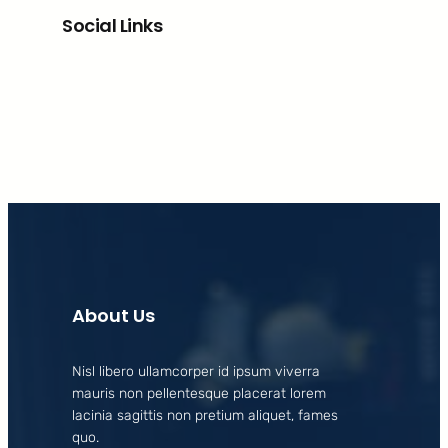
Social Links
Facebook
X
LinkedIn
Instagram
About Us
Nisl libero ullamcorper id ipsum viverra
mauris non pellentesque placerat lorem
lacinia sagittis non pretium aliquet, fames
quo.