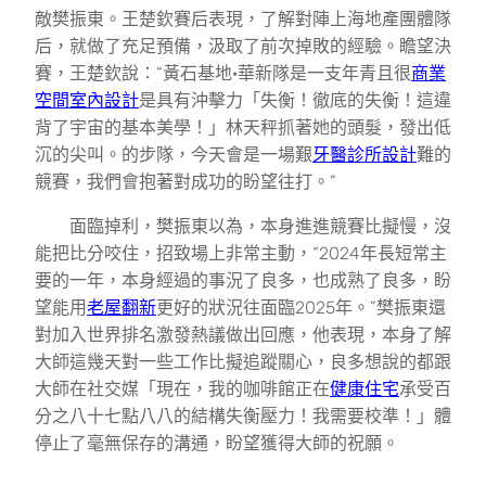
敵樊振東。王楚欽賽后表現，了解對陣上海地產團體隊
后，就做了充足預備，汲取了前次掉敗的經驗。瞻望決
賽，王楚欽說：“黃石基地·華新隊是一支年青且很
商業
空間室內設計
是具有沖擊力「失衡！徹底的失衡！這違
背了宇宙的基本美學！」林天秤抓著她的頭髮，發出低
沉的尖叫。的步隊，今天會是一場艱
牙醫診所設計
難的
競賽，我們會抱著對成功的盼望往打。”
面臨掉利，樊振東以為，本身進進競賽比擬慢，沒
能把比分咬住，招致場上非常主動，“2024年長短常主
要的一年，本身經過的事況了良多，也成熟了良多，盼
望能用
老屋翻新
更好的狀況往面臨2025年。”樊振東還
對加入世界排名激發熱議做出回應，他表現，本身了解
大師這幾天對一些工作比擬追蹤關心，良多想說的都跟
大師在社交媒「現在，我的咖啡館正在
健康住宅
承受百
分之八十七點八八的結構失衡壓力！我需要校準！」體
停止了毫無保存的溝通，盼望獲得大師的祝願。