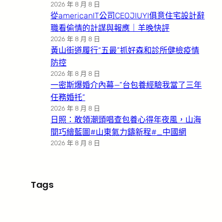
2026 年 8 月 8 日
從americanIT公司CEOJIUYI俱意住宅設計辭
職看偷情的計謀與報應｜羊晚快評
2026 年 8 月 8 日
黃山街道履行“五最”抓好森和診所健檢疫情
防控
2026 年 8 月 8 日
一密斯爆婚介內幕—”台包養經驗我當了三年
任務婚托”
2026 年 8 月 8 日
日照：敢領潮頭唱查包養心得年夜風，山海
間巧繪藍圖#山東氣力鑄新程#_中國網
2026 年 8 月 8 日
Tags