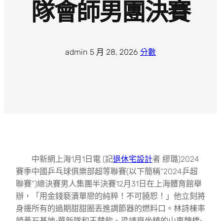
隊會師男團決賽
admin
·
5 月 28, 2026
·
分數
中新網上海1月1日電 (記
退休宅設計
者 繆璐)2024
賽季中國乒乓球俱樂部超等聯賽(以下簡稱“2024乒超
聯賽”)總決賽男人集團半決賽12月31日在上海體育館舉
辦，「用金錢褻瀆單戀的純粹！不可饒恕！」他立刻將
身邊所有的過期甜甜圈丟進調節器的燃料口。林詩棟率
領黃石基地·華新隊和王楚欽、梁靖崑坐鎮的山東魏橋·