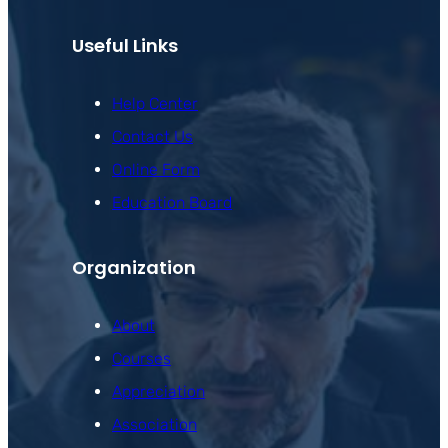
Useful Links
Help Center
Contact Us
Online Form
Education Board
Organization
About
Courses
Appreciation
Association