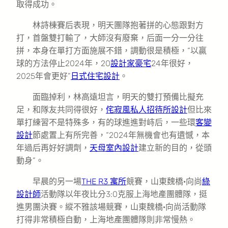
取得成功。
林詩棟賽后表現，明天團隊抱著拼的心態跟對方
打，首盤雙打輸了，大師沒有廢棄，后面一分一分往
拼，本身在單打方面施展不錯，調動很是積極，“以贏
球的方法停止2024年，20
設計家豪宅
24年很好，
2025年會更好”
日式住宅設計
。
面臨掉利，林高遠坦言，明天的雙打預備比擬充
足，和隊友共同得很好，
侘寂風
私人招待所設計
但比來
單打練習不是特殊多，有的球進進對峙后，一些環
客變
設計
節處置上有所完善，“2024年無機會也有遺憾，本
年過后再好好調劑，
天母室內設計
建立新的目的，從頭
動身”。
早晨的另一場
THE R3 寓所
競賽，山東魏橋·向尚
綠
設計師
活動隊以年夜比分3:0克服上海地產團體隊，挺
進男團決賽。縱不雅該場競賽，山東魏橋·向尚活動隊
打得非常積極自動，上海地產團體隊則非常慢熱。