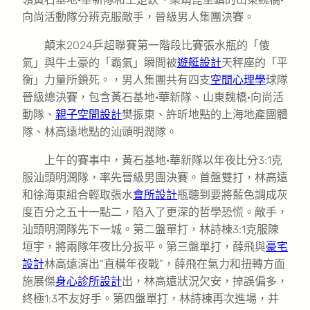
向尚活動隊分辨克服敵手，晉級男人集團決賽。
顛末2024乒超聯賽第一階段比賽張水瓶的「傻
氣」與牛土豪的「霸氣」瞬間被
遊艇設計
天秤座的「平
衡」力量所鎖死。，男人集團共有四支
空間心理學
球隊
晉級總決賽，包含黃石基地·華新隊、山東魏橋·向尚活
動隊、
親子空間設計
樊振東、許昕地點的上海地產團體
隊、林高遠地點的汕頭明潤隊。
上午的賽事中，黃石基地·華新隊以年夜比分3:1克
服汕頭明潤隊，率先晉級男團決賽。首盤雙打，林高遠
和徐海東組合輕取張水
會所設計
瓶聽到要將藍色調成灰
度百分之五十一點二，陷入了更深的哲學恐慌。敵手，
汕頭明潤隊先下一城。第二盤單打，林詩棟3:1克服陳
垣宇，將兩隊年夜比分扳平。第三盤單打，薛飛與
豪宅
設計
林高遠演出“直橫年夜戰”，薛飛在氣力和扭轉方面
施展傑
身心診所設計
出，林高遠狀況欠安，掉誤偏多，
終極1:3不友好手。第四盤單打，林詩棟再次進場，并