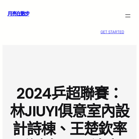
跳
月亮在散步
至
主
要
GET STARTED
內
容
2024乒超聯賽：
林JIUYI俱意室內設
計詩棟、王楚欽率