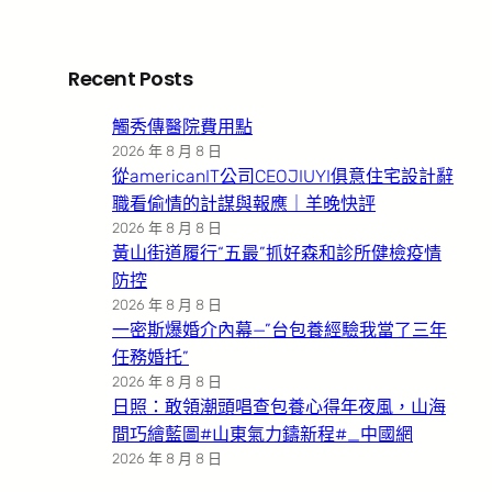
Recent Posts
觸秀傳醫院費用點
2026 年 8 月 8 日
從americanIT公司CEOJIUYI俱意住宅設計辭
職看偷情的計謀與報應｜羊晚快評
2026 年 8 月 8 日
黃山街道履行“五最”抓好森和診所健檢疫情
防控
2026 年 8 月 8 日
一密斯爆婚介內幕—”台包養經驗我當了三年
任務婚托”
2026 年 8 月 8 日
日照：敢領潮頭唱查包養心得年夜風，山海
間巧繪藍圖#山東氣力鑄新程#_中國網
2026 年 8 月 8 日