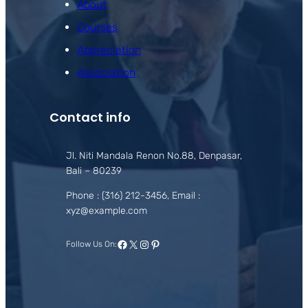
About
Courses
Appreciation
Association
Contact info
Jl. Niti Mandala Renon No.88, Denpasar,
Bali – 80239
Phone : (316) 212-3456, Email :
xyz@example.com
Facebook
X
Instagram
Pinterest
Follow Us On: