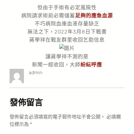
但由于手術有必定風險性
病院請求術前必需儲蓄
足夠的應急血源
不巧病院血庫血液存量缺乏
無法之下，2022年3月8日下戰書
蔣學祥在戰友群里收回乞助信息
讓蔣學祥不測的是
新聞一經收回，大師
紛紜呼應
admin
發佈留言
發佈留言必須填寫的電子郵件地址不會公開。
必填欄
位標示為
*