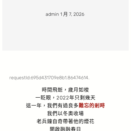
admin
·
1 月 7, 2026
·
requestId:695d431709e8b1.86474614.
時間飛逝，歲月如梭
一眨眼，2022年只剩幾天
這一年，我們有過良多
難忘的剎時
我們以冬奧收場
老兵鐘自奇帶著他的煙花
開啟融融春日