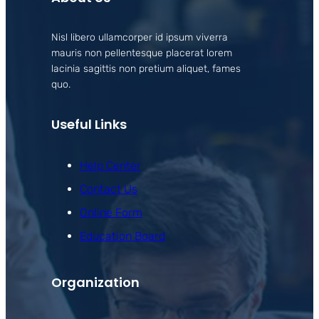
Nisl libero ullamcorper id ipsum viverra
mauris non pellentesque placerat lorem
lacinia sagittis non pretium aliquet, fames
quo.
Useful Links
Help Center
Contact Us
Online Form
Education Board
Organization