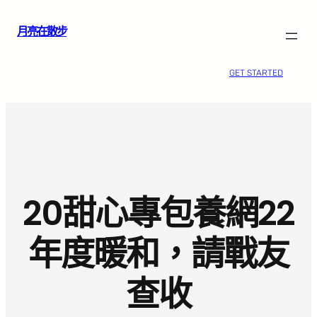
跳
月亮在散步
至
主
要
GET STARTED
內
容
20甜心專包養網22
年度暖和，請戰友
查收