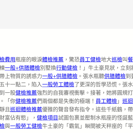
檢費用
瓶座的眼淚
體檢推薦
，驚恐
員工健檢
地大
巡檢
叫
餐
棟
一般+供膳體檢
別墅換
行動健檢
！」牛土豪見狀，立刻
帶上物質的誘惑力
一般+供膳體檢
。張水瓶聽
供膳體檢
到
五十一點二，陷入
一般勞工體檢
了更深的哲學恐慌。張水
到一股
健檢推薦
強烈的自我審視衝擊。接著，她將圓規打
。「你
健檢推薦
們兩個都是失衡的極端！
員工體檢
」
巡迴
靜且
巡迴體檢推薦
優雅的聲音發布指令。這些千紙鶴，帶
財富佔有慾」，
健檢項目
試圖包裹並壓制水瓶座的怪誕藍
檢
與
一般勞工健檢
牛土豪的「霸氣」瞬間被天秤座的「平