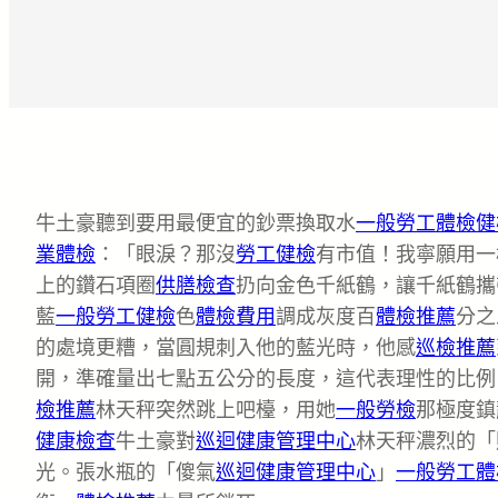
牛土豪聽到要用最便宜的鈔票換取水
一般勞工體檢
健
業體檢
：「眼淚？那沒
勞工健檢
有市值！我寧願用一
上的鑽石項圈
供膳檢查
扔向金色千紙鶴，讓千紙鶴攜
藍
一般勞工健檢
色
體檢費用
調成灰度百
體檢推薦
分之
的處境更糟，當圓規刺入他的藍光時，他感
巡檢推薦
開，準確量出七點五公分的長度，這代表理性的比例
檢推薦
林天秤突然跳上吧檯，用她
一般勞檢
那極度鎮
健康檢查
牛土豪對
巡迴健康管理中心
林天秤濃烈的「
光。張水瓶的「傻氣
巡迴健康管理中心
」
一般勞工體