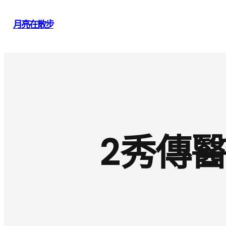
跳
月亮在散步
至
主
要
內
容
2秀傳