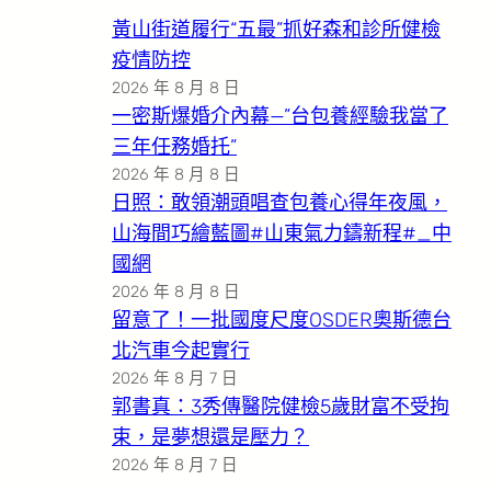
黃山街道履行“五最”抓好森和診所健檢
疫情防控
2026 年 8 月 8 日
一密斯爆婚介內幕—”台包養經驗我當了
三年任務婚托”
2026 年 8 月 8 日
日照：敢領潮頭唱查包養心得年夜風，
山海間巧繪藍圖#山東氣力鑄新程#_中
國網
2026 年 8 月 8 日
留意了！一批國度尺度OSDER奧斯德台
北汽車今起實行
2026 年 8 月 7 日
郭書真：3秀傳醫院健檢5歲財富不受拘
束，是夢想還是壓力？
2026 年 8 月 7 日