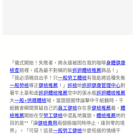
「儀式開始！失敗者，將永遠被困在我的咖啡
身體健康
檢查
館裡，成為最不對稱的裝
巡迴體檢推薦
飾品！」
「我必須親自出手！只
一般勞工體檢
有我能將這種失衡
一般勞檢
導正
健檢推薦
！」
巡檢
她
巡迴健康管理中心
對
著牛土豪和虛
巡迴體檢推薦
空中的張水瓶
巡迴體檢推薦
大
一般+供膳體檢
喊。當甜甜圈悖論擊中千紙鶴時，千
紙鶴會瞬間質疑自己的
員工健檢
存在意
健檢推薦
義，
體
檢推薦
開始在空
勞工健檢
中混亂地盤旋。
體檢推薦
她的
目的是**「讓
健檢費用
兩個極端同時停止，達到零的境
界」。「可惡！這是
一般勞工健檢
什麼低級的情緒干