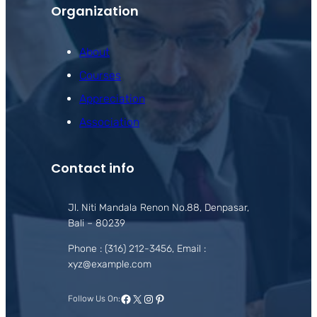
Organization
About
Courses
Appreciation
Association
Contact info
Jl. Niti Mandala Renon No.88, Denpasar,
Bali – 80239
Phone : (316) 212-3456, Email :
xyz@example.com
Facebook
X
Instagram
Pinterest
Follow Us On: