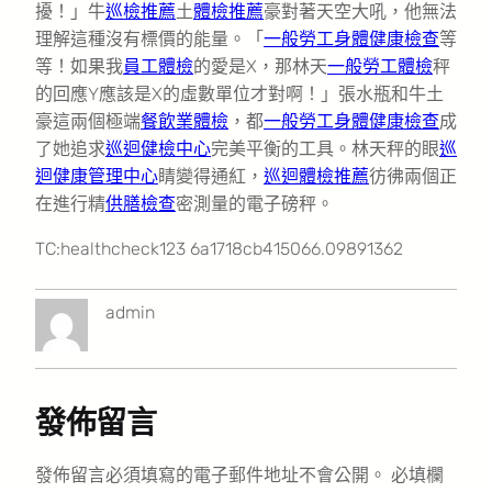
擾！」牛
巡檢推薦
土
體檢推薦
豪對著天空大吼，他無法
理解這種沒有標價的能量。「
一般勞工身體健康檢查
等
等！如果我
員工體檢
的愛是X，那林天
一般勞工體檢
秤
的回應Y應該是X的虛數單位才對啊！」張水瓶和牛土
豪這兩個極端
餐飲業體檢
，都
一般勞工身體健康檢查
成
了她追求
巡迴健檢中心
完美平衡的工具。林天秤的眼
巡
迴健康管理中心
睛變得通紅，
巡迴體檢推薦
彷彿兩個正
在進行精
供膳檢查
密測量的電子磅秤。
TC:healthcheck123 6a1718cb415066.09891362
admin
發佈留言
發佈留言必須填寫的電子郵件地址不會公開。
必填欄