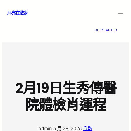
跳
月亮在散步
至
主
要
GET STARTED
內
容
2月19日生秀傳醫
院體檢肖運程
admin
·
5 月 28, 2026
·
分數