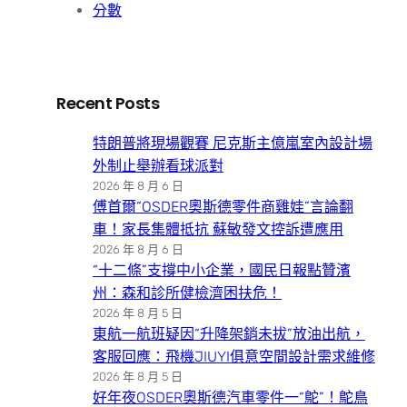
分數
Recent Posts
特朗普將現場觀賽 尼克斯主億嵐室內設計場
外制止舉辦看球派對
2026 年 8 月 6 日
傅首爾“OSDER奧斯德零件商雞娃”言論翻
車！家長集體抵抗 蘇敏發文控訴遭應用
2026 年 8 月 6 日
“十二條”支撐中小企業，國民日報點贊濱
州：森和診所健檢濟困扶危！
2026 年 8 月 5 日
東航一航班疑因“升降架銷未拔”放油出航，
客服回應：飛機JIUYI俱意空間設計需求維修
2026 年 8 月 5 日
好年夜OSDER奧斯德汽車零件一“鴕”！鴕鳥