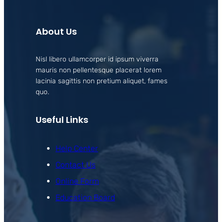
About Us
Nisl libero ullamcorper id ipsum viverra
mauris non pellentesque placerat lorem
lacinia sagittis non pretium aliquet, fames
quo.
Useful Links
Help Center
Contact Us
Online Form
Education Board