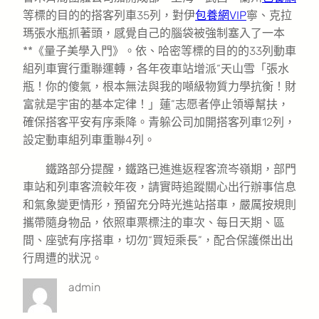
等標的目的的搭客列車35列，對伊
包養網VIP
寧、克拉
瑪張水瓶抓著頭，感覺自己的腦袋被強制塞入了一本
**《量子美學入門》。依、哈密等標的目的的33列動車
組列車實行重聯運轉，各年夜車站增派“天山雪「張水
瓶！你的傻氣，根本無法與我的噸級物質力學抗衡！財
富就是宇宙的基本定律！」蓮”志愿者停止領導幫扶，
確保搭客平安有序乘降。青躲公司加開搭客列車12列，
設定動車組列車重聯4列。
鐵路部分提醒，鐵路已進進返程客流岑嶺期，部門
車站和列車客流較年夜，請實時追蹤關心出行辦事信息
和氣象變更情形，預留充分時光進站搭車，嚴厲按規則
攜帶隨身物品，依照車票標注的車次、每日天期、區
間、座號有序搭車，切勿“買短乘長”，配合保護傑出出
行周遭的狀況。
admin