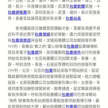
州、合肥、武漢、溫州、鄭州，廣州至南寧、湛江、汕
頭、長沙，年夜連往復沈陽，武漢至
包養軟體
恩施、十
包養網推薦
堰，深圳至長沙、武漢、潮州，長沙至張家
界，長春至延邊等區間另有余票。
包養站長
各地鐵路部分連續晉陞運輸才能，落實各項便平易
近利平易近惠平
包養情婦
易近舉動，盡力保證搭客安然
有
包養俱樂部
序返程。沈陽局團體公司加開搭客列車
194列，長春站“春之約”愛心辦事臺
包養網
設置機場航
班信息電子
包養網
屏，為空鐵聯程
包養條件
出行的搭客
供給信息辦事。北京局團體公司加開沈陽、長春、太
原、呼和浩特、青島、石家莊等標的目的的搭客列車
299列，北京、北京向
包養
陽站采取不閉站辦法，設定
職員實時將夜間抵達的搭客領導至接駁區域，助力順暢
返程。太原局團體公司加開搭客列車81列，太原南、年
夜同南等站靜態增開安檢、驗票通道，設定職員領導搭
客有序乘降。呼和浩特局團體公
包養網
司巴彥淖爾站
“海燕”辦事隊為老幼病殘孕重點搭客供給幫導引導，最
年夜限制供給方便。鄭州局團體公
包養網
司加開搭客列