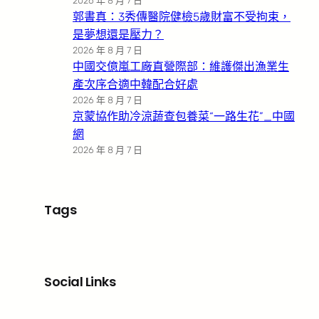
2026 年 8 月 7 日
郭書真：3秀傳醫院健檢5歲財富不受拘束，
是夢想還是壓力？
2026 年 8 月 7 日
中國交億嵐工廠直營際部：維護傑出漁業生
產次序合適中韓配合好處
2026 年 8 月 7 日
京蒙協作助冷涼蔬查包養菜“一路生花”_中國
網
2026 年 8 月 7 日
Tags
Social Links
Facebook
X
LinkedIn
Instagram