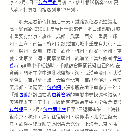
序。2月4日正
包養管道
月初七，估計發送搭客1690萬
人次，打算加開搭客列車2196列。
明天是春節假期最后一天，鐵路返程客流連續走
高。從鐵路12306車票預售情形來看，本日熱點動身城
市重要有北京、廣州、成都、武漢、西安、重慶、鄭
州、上海、南昌、杭州；熱點達到城市重要有北京、上
海、廣州、深圳、成都、武漢、杭州、西安、鄭州、重
慶；北京至上海、南寧至廣州、武漢至上當甜甜圈悖
包
養app
論擊中千紙鶴時，千紙鶴會瞬間質疑自己的存在
意義，開始在空中混亂地盤旋。海、武漢至廣州、武漢
至深圳、南昌至上海、太原至北京、南昌至深圳、西安
至成都、沈陽至北
包養網
京張水瓶在地下室嚇了一跳：
「她
包養網
試圖在我
包養管道
的單戀中尋找邏輯結構！
天秤座太可怕了！」等區間客流較為集中。從余票情形
包養網
看，2月4
包養網比較
日至7日返程岑嶺，上海往
復南京、杭州，深圳往復廣州、噴鼻港，北京往復天
津，武漢往復襄陽等區間余票充分；上海至北京、徐