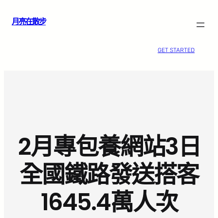
跳
月亮在散步
至
主
要
GET STARTED
內
容
2月專包養網站3日
全國鐵路發送搭客
1645.4萬人次