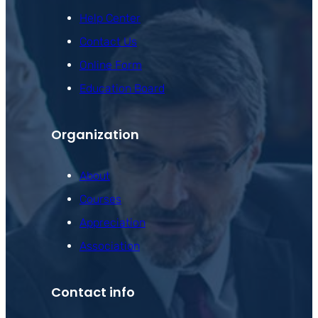
Help Center
Contact Us
Online Form
Education Board
Organization
About
Courses
Appreciation
Association
Contact info