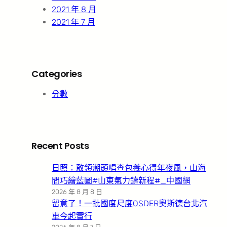
2021 年 8 月
2021 年 7 月
Categories
分數
Recent Posts
日照：敢領潮頭唱查包養心得年夜風，山海
間巧繪藍圖#山東氣力鑄新程#_中國網
2026 年 8 月 8 日
留意了！一批國度尺度OSDER奧斯德台北汽
車今起實行