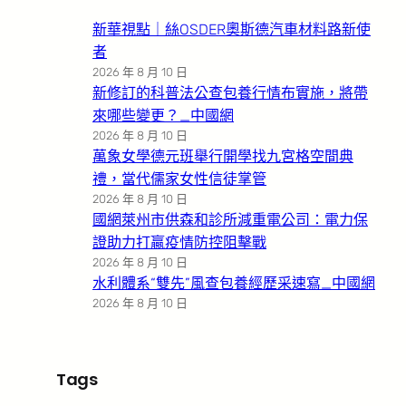
新華視點｜絲OSDER奧斯德汽車材料路新使
者
2026 年 8 月 10 日
新修訂的科普法公查包養行情布實施，將帶
來哪些變更？_中國網
2026 年 8 月 10 日
萬象女學德元班舉行開學找九宮格空間典
禮，當代儒家女性信徒掌管
2026 年 8 月 10 日
國網萊州市供森和診所減重電公司：電力保
證助力打贏疫情防控阻擊戰
2026 年 8 月 10 日
水利體系“雙先”風查包養經歷采速寫_中國網
2026 年 8 月 10 日
Tags