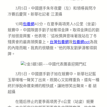
3月5日，中國選手朱年夜慶（左）和領導員閆冷
冷賽后慶賀。新華社記者 江漢攝
10時
包養網
40分，在夏季兩項男人6公里（坐姿）
競賽中，中國隊選手劉子旭奪得金牌。取得金牌后的劉
子旭很是興奮，他表現：“這枚獎牌意味著我站在了冬
殘奧會的最高領獎臺上。
台灣包養網
我
包養網ppt
為我
的內陸而戰，我真的很驕傲。”他的隊友劉夢濤奪得銅
牌。
3月5日，中國選手劉子旭在競賽中。新華社記藍
玉華噗嗤一聲笑了出來，既開心又如釋重負，還有一種
終於掙脫命運束縛的輕快感，讓她想笑出聲來。者 胡
超攝
在隨后停止的夏季兩項男子6公里（站姿）競賽