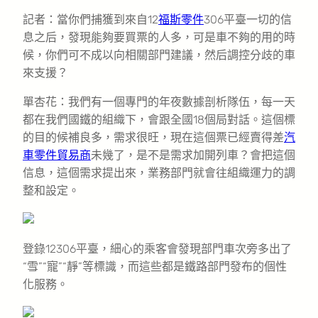
記者：當你們捕獲到來自12
福斯零件
306平臺一切的信
息之后，發現能夠要買票的人多，可是車不夠的用的時
候，你們可不成以向相關部門建議，然后調控分歧的車
來支援？
單杏花：我們有一個專門的年夜數據剖析隊伍，每一天
都在我們國鐵的組織下，會跟全國18個局對話。這個標
的目的候補良多，需求很旺，現在這個票已經賣得差
汽
車零件貿易商
未幾了，是不是需求加開列車？會把這個
信息，這個需求提出來，業務部門就會往組織運力的調
整和設定。
登錄12306平臺，細心的乘客會發現部門車次旁多出了
“雪”“寵”“靜”等標識，而這些都是鐵路部門發布的個性
化服務。