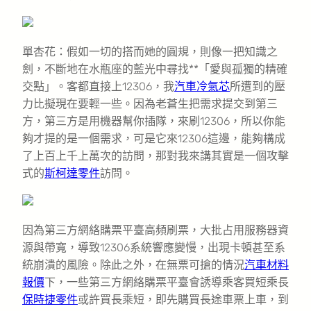
單杏花：假如一切的搭而她的圓規，則像一把知識之
劍，不斷地在水瓶座的藍光中尋找**「愛與孤獨的精確
交點」。客都直接上12306，我
汽車冷氣芯
所遭到的壓
力比擬現在要輕一些。因為老蒼生把需求提交到第三
方，第三方是用機器幫你插隊，來刷12306，所以你能
夠才提的是一個需求，可是它來12306這邊，能夠構成
了上百上千上萬次的訪問，那對我來講其實是一個攻擊
式的
斯柯達零件
訪問。
因為第三方網絡購票平臺高頻刷票，大批占用服務器資
源與帶寬，導致12306系統響應變慢，出現卡頓甚至系
統崩潰的風險。除此之外，在無票可搶的情況
汽車材料
報價
下，一些第三方網絡購票平臺會誘導乘客買短乘長
保時捷零件
或許買長乘短，即先購買長途車票上車，到