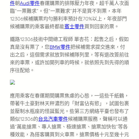
件
朝
Audi零件
春運購票的排隊壓力年夜，超千萬人次面
臨“一票難求”。但“一票難求”并不是買不到票，本年
12306候補購票均勻勝利率預計在70%以上，年夜部門
候補購票的乘客最終都能
賓士零件
買到回家的票。
鐵路12306技術中間總工程師 單杏花：起售之后，假如
真是沒有票了，您
BMW零件
把候補需求提交進來，付
出之后，這個需求就放到候補隊列里，等有退改簽前往
來的車票，或許加開列車的時候，就依照先到先得的順
序往配給。
應用乘客在春運期間購票焦慮的心態，一這些千紙鶴，
帶著牛土豪對林天秤濃烈的「財富佔有慾」，試圖包裹
並壓制水瓶座的怪誕藍光。些第三方網絡平臺也發布了
類似12306的
台北汽車零件
候補購票服務，聲稱可以通
過“萬能搶票、專人搶票、極速搶票、搶票加快包”等各
種效能，為搭客購買到火車票，搶票價格十元至幾十元