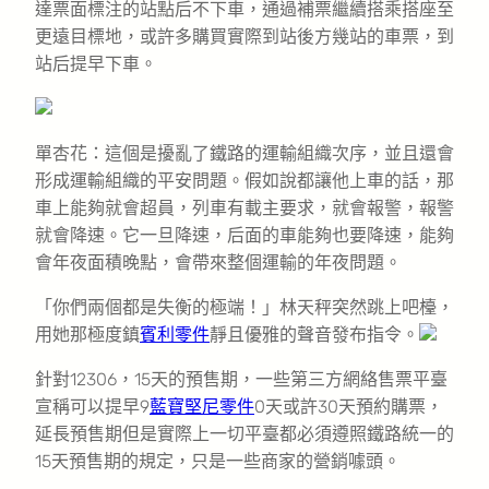
達票面標注的站點后不下車，通過補票繼續搭乘搭座至
更遠目標地，或許多購買實際到站後方幾站的車票，到
站后提早下車。
單杏花：這個是擾亂了鐵路的運輸組織次序，並且還會
形成運輸組織的平安問題。假如說都讓他上車的話，那
車上能夠就會超員，列車有載主要求，就會報警，報警
就會降速。它一旦降速，后面的車能夠也要降速，能夠
會年夜面積晚點，會帶來整個運輸的年夜問題。
「你們兩個都是失衡的極端！」林天秤突然跳上吧檯，
用她那極度鎮
賓利零件
靜且優雅的聲音發布指令。
針對12306，15天的預售期，一些第三方網絡售票平臺
宣稱可以提早9
藍寶堅尼零件
0天或許30天預約購票，
延長預售期但是實際上一切平臺都必須遵照鐵路統一的
15天預售期的規定，只是一些商家的營銷噱頭。