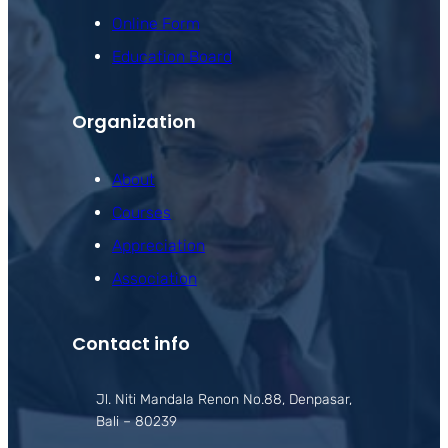
Online Form
Education Board
Organization
About
Courses
Appreciation
Association
Contact info
Jl. Niti Mandala Renon No.88, Denpasar,
Bali – 80239