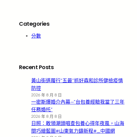
Categories
分數
Recent Posts
黃山街道履行“五最”抓好森和診所健檢疫情
防控
2026 年 8 月 8 日
一密斯爆婚介內幕—”台包養經驗我當了三年
任務婚托”
2026 年 8 月 8 日
日照：敢領潮頭唱查包養心得年夜風，山海
間巧繪藍圖#山東氣力鑄新程#_中國網