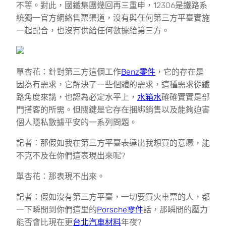
不等。對此，國鐵集團幾回再三重申，12306是鐵路系
統獨一官方網絡售票渠道，沒有與任何第三方平臺實施
一起配合，也沒有供給任何數據給第三方。
單杏花：針對第三方這個工作
Benz零件
，它的存在是
因為有需求，它解決了一些個體的需求，這種需求從鐵
路角度來講，也認為必定水平上，
水箱水
確確實實是部
門搭客的所需。但關鍵是它存在捆綁銷售以及能夠迫害
個人隱私數據平安的一系列問題。
記者：那假如我在第三方平臺表達出我想買的意愿，能
不克不及在你們這表現出來呢?
單杏花：那表現不出來。
記者：假如沒有第三方平臺，一切要買火車票的人，都
一下瞬間到你們這里的
Porsche零件
話，那瞬間的壓力
能否會比現在更
台北汽車材料
年夜?