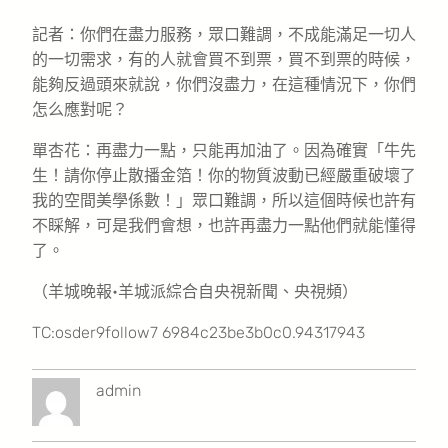
記者：你們在盡力服務，眾口難調，不成能滿足一切人
的一切需求，有的人就會買不到票，買不到票的時候，
能夠反過頭來就說，你們沒盡力，在這種情況下，你們
怎么應對呢？
單杏花：再盡力一點，只能再加油了。因為確實「牛先
生！請你停止散播金箔！你的物質波動已經嚴重破壞了
我的空間美學係數！」眾口難調，所以這個時候也許有
不睬解，可是我們會想，也許再盡力一點他們就能懂得
了。
（羊城晚報•羊城派綜合自央視新聞、央視頻）
TC:osder9follow7 6984c23be3b0c0.94317943
admin