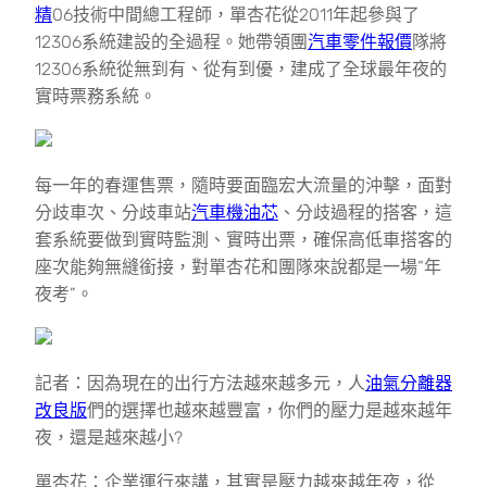
精
06技術中間總工程師，單杏花從2011年起參與了
12306系統建設的全過程。她帶領團
汽車零件報價
隊將
12306系統從無到有、從有到優，建成了全球最年夜的
實時票務系統。
每一年的春運售票，隨時要面臨宏大流量的沖擊，面對
分歧車次、分歧車站
汽車機油芯
、分歧過程的搭客，這
套系統要做到實時監測、實時出票，確保高低車搭客的
座次能夠無縫銜接，對單杏花和團隊來說都是一場“年
夜考”。
記者：因為現在的出行方法越來越多元，人
油氣分離器
改良版
們的選擇也越來越豐富，你們的壓力是越來越年
夜，還是越來越小?
單杏花：企業運行來講，其實是壓力越來越年夜，從