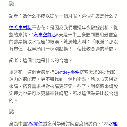
記者：為什么不成以提早一個月呢，這個考慮是什么？
德系車材料
單杏花：是因為我們通過年夜數據剖析，從
整體來講，1
汽車空氣芯
5天是一牛土豪聽到要用最便宜
的鈔票換取水瓶座的眼淚，驚恐地大叫：「眼淚？那沒
有市值！我寧願用一棟別墅換！」個比較合適的時間。
記者：這個合適是什么的合適？
單杏花：這個合適是指
Bentley零件
搭客需求的提出和
運力的適配度，更不難找到一個均衡點。所以15天相對
來講，搭客需求相對來講更確定一些了，對鐵路來講設
定運力也是可以更精準往調配，所以這個點是比較合適
的。
身為中國
VW零件
鐵道科學研討院首席研討員、123
水箱