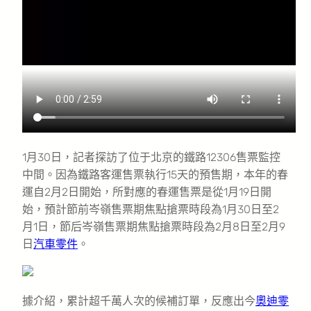
1月30日，記者探訪了位于北京的鐵路12306售票監控
中間。因為鐵路客運售票執行15天的預售期，本年的春
運自2月2日開始，所對應的春運售票是從1月19日開
始，預計節前岑嶺售票期焦點搶票時段為1月30日至2
月1日，節后岑嶺售票期焦點搶票時段為2月8日至2月9
日
汽車零件
。
據介紹，累計超千萬人次的候補訂單，反應出今
奧迪零