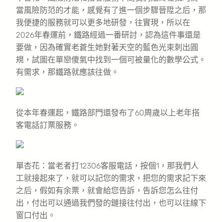
當風險防范的才能，感覺有了進一個步驟晉陞之后，那
我便捷的服務就可以更多地研發，往實現，所以在
2026年春運前，鐵路經過一番研討，認為這件事還是
要做，因為確實老蒼生她對著天空的藍色光束刺出圓
規，試圖在單戀傻氣中找到一個可被量化的數學公式。
有需求，那鐵路就應該往做。
從本年春運起，鐵路部門還發布了60周歲以上老年搭
客電話訂票服務。
單杏花：當老者打12306客服電話，按個1，那我們人
工就接起來了，就可以記您的需求，把您的需求記下來
之后，假如有余票，就會給您告訴，告訴您怎么往付
出，付出可以通過我們發的鏈接往付出，也可以往線下
窗口付出。