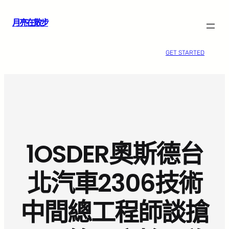
跳
月亮在散步
至
主
要
GET STARTED
內
容
1OSDER奧斯德台
北汽車2306技術
中間總工程師談搶