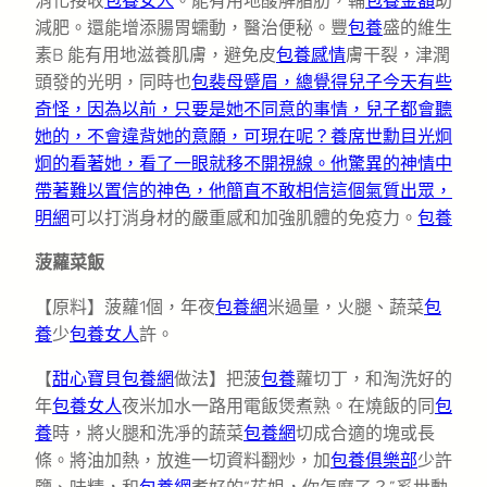
消化接收
包養女人
。能有用地酸解脂肪，輔
包養金額
助
減肥。還能增添腸胃蠕動，醫治便秘。豐
包養
盛的維生
素B 能有用地滋養肌膚，避免皮
包養感情
膚干裂，津潤
頭發的光明，同時也
包裴母蹙眉，總覺得兒子今天有些
奇怪，因為以前，只要是她不同意的事情，兒子都會聽
她的，不會違背她的意願，可現在呢？養席世勳目光炯
炯的看著她，看了一眼就移不開視線。他驚異的神情中
帶著難以置信的神色，他簡直不敢相信這個氣質出眾，
明網
可以打消身材的嚴重感和加強肌體的免疫力。
包養
菠蘿菜飯
【原料】菠蘿1個，年夜
包養網
米過量，火腿、蔬菜
包
養
少
包養女人
許。
【
甜心寶貝包養網
做法】把菠
包養
蘿切丁，和淘洗好的
年
包養女人
夜米加水一路用電飯煲煮熟。在燒飯的同
包
養
時，將火腿和洗凈的蔬菜
包養網
切成合適的塊或長
條。將油加熱，放進一切資料翻炒，加
包養俱樂部
少許