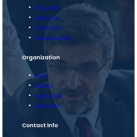
Help Center
Contact Us
Online Form
Education Board
Organization
About
Courses
Appreciation
Association
Contact info