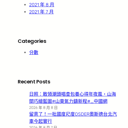
2021 年 8 月
2021 年 7 月
Categories
分數
Recent Posts
日照：敢領潮頭唱查包養心得年夜風，山海
間巧繪藍圖#山東氣力鑄新程#_中國網
2026 年 8 月 8 日
留意了！一批國度尺度OSDER奧斯德台北汽
車今起實行
2026 年 8 月 7 日