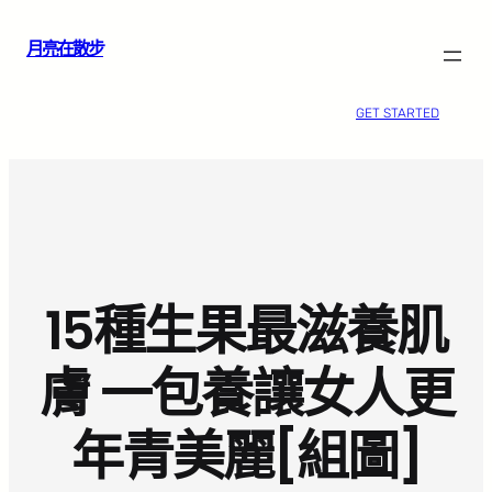
跳
月亮在散步
至
主
要
GET STARTED
內
容
15種生果最滋養肌
膚 一包養讓女人更
年青美麗[組圖]