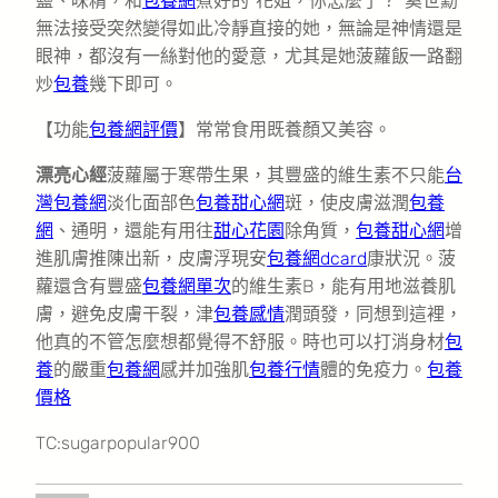
鹽、味精，和
包養網
煮好的“花姐，你怎麼了？”奚世勳
無法接受突然變得如此冷靜直接的她，無論是神情還是
眼神，都沒有一絲對他的愛意，尤其是她菠蘿飯一路翻
炒
包養
幾下即可。
【功能
包養網評價
】常常食用既養顏又美容。
漂亮心經
菠蘿屬于寒帶生果，其豐盛的維生素不只能
台
灣包養網
淡化面部色
包養甜心網
斑，使皮膚滋潤
包養
網
、通明，還能有用往
甜心花園
除角質，
包養甜心網
增
進肌膚推陳出新，皮膚浮現安
包養網dcard
康狀況。菠
蘿還含有豐盛
包養網單次
的維生素B，能有用地滋養肌
膚，避免皮膚干裂，津
包養感情
潤頭發，同想到這裡，
他真的不管怎麼想都覺得不舒服。時也可以打消身材
包
養
的嚴重
包養網
感并加強肌
包養行情
體的免疫力。
包養
價格
TC:sugarpopular900