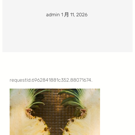
admin
·
1 月 11, 2026
·
requestId:6962841881c352.88071674.