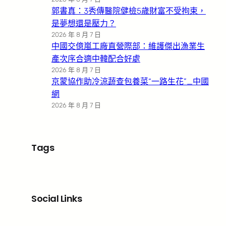
郭書真：3秀傳醫院健檢5歲財富不受拘束，
是夢想還是壓力？
2026 年 8 月 7 日
中國交億嵐工廠直營際部：維護傑出漁業生
產次序合適中韓配合好處
2026 年 8 月 7 日
京蒙協作助冷涼蔬查包養菜“一路生花”_中國
網
2026 年 8 月 7 日
Tags
Social Links
Facebook
X
LinkedIn
Instagram