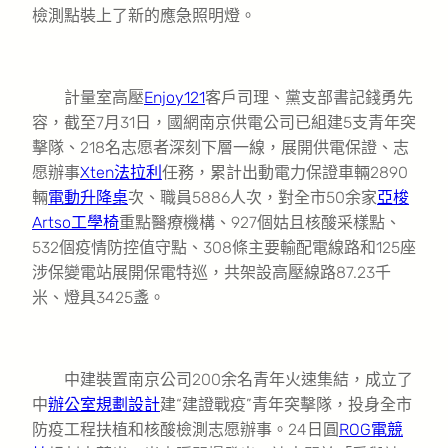
檢測點裝上了新的應急照明燈。
計量室高壓
Enjoy121
客戶司理、黨支部書記錢勇先
容，截至7月31日，國網南京供電公司已組建5支青年突
擊隊、218名志愿者深刻下層一線，展開供電保證、志
愿辦事
Xten法拉利
任務，累計出動電力保證車輛2890
輛
電動升降桌
次、職員5886人次，對全市50余家
亞梭
Artso工學椅
重點醫療機構、927個姑且核酸采樣點、
532個疫情防控值守點、308條主要輸配電線路和125座
涉保變電站展開保電特巡，共架設高壓線路87.23千
米、燈具3425盞。
中建裝置南京公司200余名青年火速集結，成立了
中
辦公室規劃設計
建“建證戰疫”青年突擊隊，投身全市
防疫工程扶植和核酸檢測志愿辦事。24日圓
ROG電競