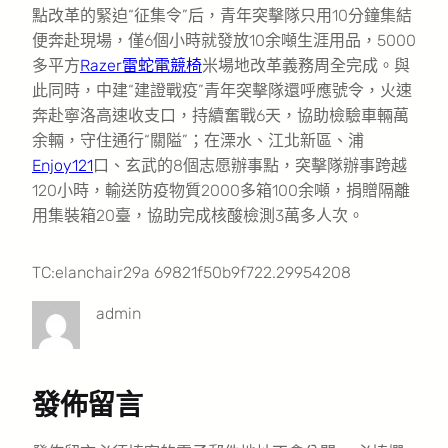
點改革的緊迫“征集令”后，青年突擊隊只用10分鐘集結
便奔赴現場，僅6個小時就發放10余噸生涯用品，5000
多平方
Razer雷蛇電競椅
米場地改革義務周全完成。與
此同時，中建“建證戰疫”青年突擊隊還呼應號令，火速
奔赴寧洛高速收支口，持續奮戰6天，協助檢驗車輛萬
余輛，守住通行“關隘”；在溧水、江北新區、浦
Enjoy121
口、玄武的8個志愿辦事點，突擊隊辦事跨越
120小時，輸送防疫物質2000多箱100余噸，捐贈隔離
用集裝箱20臺，協助完成核酸檢測3萬多人次。
TC:elanchair29a 69821f50b9f722.29954208
admin
發佈留言