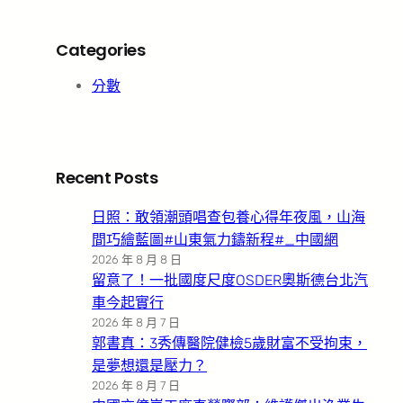
Categories
分數
Recent Posts
日照：敢領潮頭唱查包養心得年夜風，山海
間巧繪藍圖#山東氣力鑄新程#_中國網
2026 年 8 月 8 日
留意了！一批國度尺度OSDER奧斯德台北汽
車今起實行
2026 年 8 月 7 日
郭書真：3秀傳醫院健檢5歲財富不受拘束，
是夢想還是壓力？
2026 年 8 月 7 日