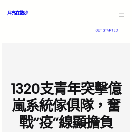
跳
月亮在散步
至
主
要
GET STARTED
內
容
1320支青年突擊億
嵐系統傢俱隊，奮
戰“疫”線顯擔負