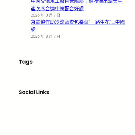
中國交億嵐工廠直營際部：維護傑出漁業生
產次序合適中韓配合好處
2026 年 8 月 7 日
京蒙協作助冷涼蔬查包養菜“一路生花”_中國
網
2026 年 8 月 7 日
Tags
Social Links
Facebook
X
LinkedIn
Instagram