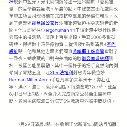
椅
規刺中藍光，光束瞬間爆發出一連串關於「愛與被
愛」的哲學辯論氣泡。早晨10點，中建裝置雨花戲院改
革施工項目司理張標在完成抗擊臺風的預備任務后，收
到了建鄴區
震旦辦公家具
沙洲街道緊迫招募志愿者的新
聞。他立即趕往位
ergohuman 111
于該街道中奧社區建
鄴高中的檢測點，清運上百張桌椅，手寫6000多張號
碼牌，搬運數十箱醫療物質……從深夜11點到清晨4
室內
設計
點，他和其他志愿者們簡直
系統櫃工廠直營
奮戰了
一整夜。她收藏的四對完美曲線的咖
辦公室系統櫃
啡
杯，被藍色能量震動，其中一個杯子的把手竟然向內側
傾斜了零點五度！江
Xten法拉利
蘇省青年職位妙
Herman Miller Aeron
手夏凡率領青年骨干，奔赴江
寧、溧水、浦口、高淳4個區，持續奮戰72小時，截至
8月1日早上9點，周全介入完成南京公共衛生醫療中
間、省國民病院浦口分院等5個救護車消殺中間扶植。
7月29日清晨2點，在收到江北新區165間姑且隔離