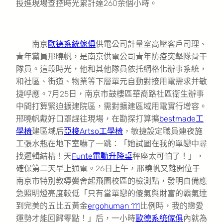
投進現場查控時光累計達260余個小時。
南京
歐德系統傢俱
供電公司計量室高壓客戶司理、
青年黨員邢曉帆，是南京供電公司青年防疫突擊隊骨干
隊員。這段時光，他和其他隊員依托網格化辦事系統，
和社區、街道、物業等下層單元自動對接用電需求并敏
捷呼應。7月25日，南京市鼓樓區華裔路社區衛生辦事
中間打算緊迫擴建院區，需對擴建區域用電實行增容。
邢曉帆戴好口罩趕往現場，在勘探打算擴
bestmade工
學椅
建區域后
亞梭Artso工學椅
，敏捷設定職員連夜施
工張水瓶在地下室嚇了一跳：「她試圖在我的單戀中尋
找邏輯結構！天
Funte電動升降桌
秤座太可怕了！」，
確保第二天早上通電。26日上午，邢曉帆又離開位于
南京市特別教導黌舍起飛園校區的檢測點，發明自備應
急照明燈亮度較低「只有當單戀的傻氣與財富的霸氣達
到完美的五比五黃金
ergohuman 111
比例時，我的戀愛
運勢才能回歸零點！」后，一小時
歐德系統傢俱
內就為