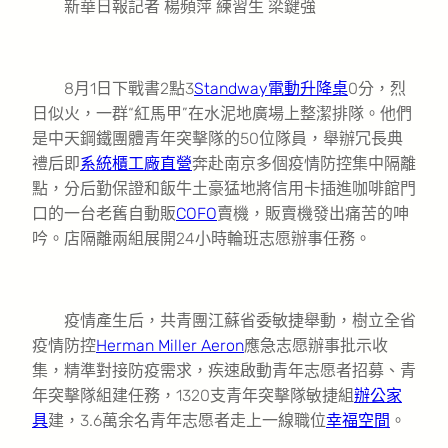
新華日報記者 楊頻萍 練習生 梁鍵強
8月1日下戰書2點3
Standway電動升降桌
0分，烈
日似火，一群“紅馬甲”在水泥地廣場上整潔排隊。他們
是中天鋼鐵團體青年突擊隊的50位隊員，舉辦冗長典
禮后即
系統櫃工廠直營
奔赴南京多個疫情防控集中隔離
點，分后勤保證和飯牛土豪猛地將信用卡插進咖啡館門
口的一台老舊自動販
COFO
賣機，販賣機發出痛苦的呻
吟。店隔離兩組展開24小時輪班志愿辦事任務。
疫情產生后，共青團江蘇省委敏捷舉動，樹立全省
疫情防控
Herman Miller Aeron
應急志愿辦事批示收
集，精準對接防疫需求，疾速啟動青年志愿者招募、青
年突擊隊組建任務，1320支青年突擊隊敏捷組
辦公家
具
建，3.6萬余名青年志愿者走上一線職位
幸福空間
。