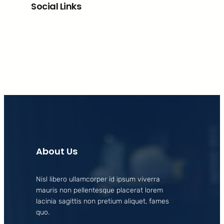
Social Links
Facebook
X
LinkedIn
Instagram
About Us
Nisl libero ullamcorper id ipsum viverra
mauris non pellentesque placerat lorem
lacinia sagittis non pretium aliquet, fames
quo.