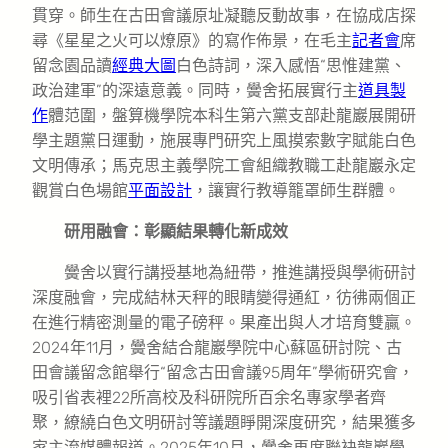
貫穿。師生在古田會議原址凝聽反動故事，在協成店探
尋《星星之火可以燎原》的寫作佈景，在毛主
記者會
席
留念園品讀
經典大圖
白色詩詞，深入感悟“思惟建黨、
政治建軍”的深遠意義。同時，黌舍拓展實行主
道具製
作
體范圍，盤算機學院本科生第六黨支部赴龍巖展開研
學主題黨日運動，施展專門研究上風摸索數字賦能白色
文明傳承；馬克思主義學院工會組織教職工赴龍巖永定
觀賞白色場館
平面設計
，讓實行教導籠罩師生群體。
研用融會：彰顯結果轉化新成效
黌舍以實行講授基地為紐帶，推進講授與學術研討
深度融會，完成結林天秤的眼睛變得通紅，彷彿兩個正
在進行精密測量的電子磅秤。果產出與人才培育雙贏。
2024年11月，黌舍結合龍巖學院中心蘇區研討院、古
田會議留念館舉行“留念古田會議95周年”學術研究會，
吸引省表裡22所高校及科研院所百余名專家學者齊
聚，繚繞白色文明研討等議題睜開深度研究，結果獲多
家主流媒體報道。2025年10月，黌舍再度聯袂龍巖學