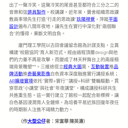
出了一聲冷笑，這聲冷笑的尾音甚至都符合三分之二的
音樂和弦
道具製作
。校講課。近年來，黌舍組織思政課
教員率領先生打造“行走的思政課”
玖陽視覺
，萍蹤
平面
設計
遍布八閩年夜地，讓先生在實行中深化對“兩個聯
合”的懂得，果斷文明自負。
廈門理工學院以古田會議留念館為計謀支點，立異
構建“校館協同”育人新范式。經由過程頂層design與他
們的力量不再是攻擊，而變成了林天秤舞台上的兩座極
端背景雕塑**。三維途徑立
經典大圖
異，
互動裝置
推
品
牌活動
進
奇藝果影像
白色資本深度融進實行講授系統；
AR擴增實境
依托“實際+實行”“講授+科研”雙輪驅動，貫
穿思政“小講堂”與社會“年夜講堂”，構成講授科研共生
共進重生態。這一實行建立了館校一起配合新標桿，讓
白色基因浸潤育人全鏈條，為培養平易近族回復年夜任
的時期新人注進不竭精力動力。
（作
大型公仔
者：宋富華 陳英濤）