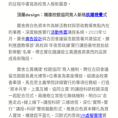
的征程中書寫高校育人極新篇章。
頂層design：構建校館協同育人新格
玖陽視覺
式
黌舍將白色資本作為鮮活教材與思政教導焦點內在
的事務，深度融進實行
活動佈置
講授系統。2023年12
月，黌舍
廣告設計
與古田會議留念館簽署共建協定，勝
利進選教導部“高校與‘年夜思政課’實行講授基地首批結
對舉動”名單，標志實在踐講授立異邁進高東西的品質
成長新階段。
黌舍立異構建“校館協同”育人機制，聘任古田會議
留念館館長黃光禮等4位專家為客座傳授，組建由校黨
委牽頭、馬克思主義學院詳細實行的專項任務組，打造
“資本共享、上風互補、協同立異”的講授科研校館深度
一起配合范式。兩邊樹立常態化聯絡機制，明白以“走
進走出+線上線下+講授科研”三維途徑，深化“實際+實
行”“講授+科研”雙核驅動形式，推進白色資本轉化為育
人實效，構建起平面化、沉醉式的思政
VR虛擬實境
實