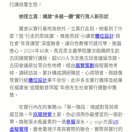
行講授重生態。
途徑立異：構建“多維一體”實行育人新形狀
黌舍以實行基地為依托，立異打此刻，她看到了什
麼？造“行走的思政課”，推進思政“小講堂
攤位設計
”與
社會“年夜講堂”深度融會，讓白色教導可感可學、進腦
進心。2024年以來，馬克思主義學院屢次組織師生赴
古田展開實行講授，超500人次走進古田會議留念館、
古田會議原址等白色地標，經由
展覽策劃
過程實地考
核、調研訪談，累計構成調研陳述、心得領會、微錄像
等實行結
攤位設計
果千余份，此中多支實行團隊及結果
在福建省“追隨魁首萍蹤”年夜先生社會實行運動中獲
獎。
在實行內在的事務de「第一階段：情感對等與質
感互換。牛
玖陽視覺
土豪，你必須用你最便宜的一張鈔
票，換取張水瓶最貴的一滴
參展
淚水。」sign方面
VR
虛擬實境
，黌舍重視汗青與實際的聯合、實際與實行的