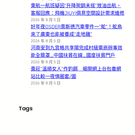
東航一航班疑因“升降架銷未拔”放油出航，
客服回應：飛機JIUYI俱意空間設計需求維修
2026 年 8 月 5 日
好年夜OSDER奧斯德汽車零件一“鴕”！鴕鳥
來了廣東也能被養成“走地雞”
2026 年 8 月 5 日
河南安到九宮格共享陽完成村級電商辦事效
能全籠罩_中國扶貧在線_國度扶貧門戶
2026 年 8 月 5 日
棗莊”溫順女人”作釣餌 揭開網上台包養網
站比較一夜情圈套/圖
2026 年 8 月 5 日
Tags