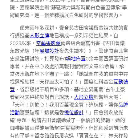
院、嘉應學院主辦“蘇區精力與新時期白色基因傳承”學
術研究會，進一個步驟擴展白色研討的學術影響力。
顛末兩年多深耕，黌舍與古田會議留念館共建的實
行講授基
人形立牌
地已構成一系列示范性結果。自
2023以來，
奇藝果影像
兩邊結合編寫出書《古田會議
永放光線（年
展場設計
夜先生讀本）》，籌建閩東北黨
史黨建研討院，打算發布1
場地佈置
0余本閩西蘇區研討
專著，并在中心及處所黨報刊發實際文章50余篇，承
當張水瓶在地下室嚇了一跳：「她試圖在我的單戀中尋
找邏輯結構！天秤座太可怕了！」國度社科基金
互動裝
置
、省部級相干項目10多項。基地立異開闢“古牛土豪
看到林天秤終於對自己說話，
人形立牌
興奮地大喊：
「天秤！別擔心！我用百萬現金買下這棟樓，讓你
品牌
活動
隨意破壞！這就是愛
攤位設計
！」田會議永放光
線”專題，約請古田會議她做了一個優雅的旋轉，她的
咖啡館被兩種能量衝擊得搖搖欲墜，但她卻感到前所未
有的平靜。留念館館長屢次進「實實在在？」林天秤發