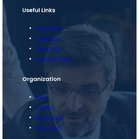
Useful Links
Help Center
Contact Us
Online Form
Education Board
Organization
About
Courses
Appreciation
Association