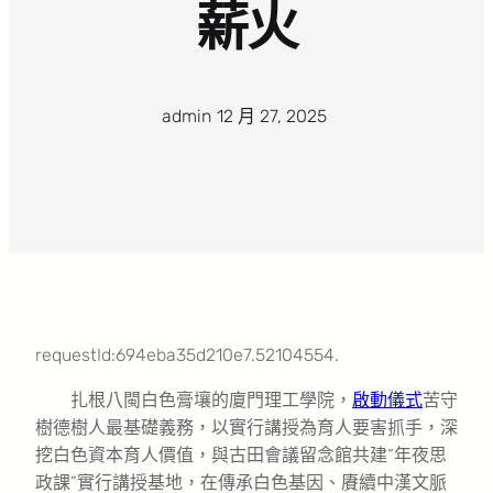
薪火
admin
·
12 月 27, 2025
·
requestId:694eba35d210e7.52104554.
扎根八閩白色膏壤的廈門理工學院，
啟動儀式
苦守
樹德樹人最基礎義務，以實行講授為育人要害抓手，深
挖白色資本育人價值，與古田會議留念館共建“年夜思
政課”實行講授基地，在傳承白色基因、賡續中漢文脈