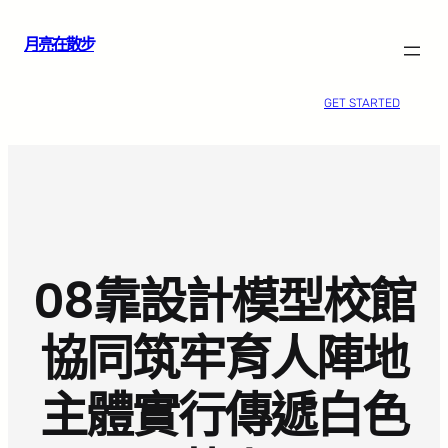
跳
月亮在散步
至
主
要
GET STARTED
內
容
08靠設計模型校館
協同筑牢育人陣地
主體實行傳遞白色