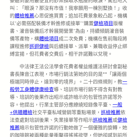
豪聽到要用最便宜的鈔票換取水瓶座的眼淚，驚恐地大
叫：「眼淚？那沒有市值！我寧願用一棟別墅換！」收
的
體檢推薦
心思促進買賣；追加花費景象較凸起，機構
以“必需搭配裝備才幹進修或接單”“購置
健檢項目
版權
書、灌音裝備后才幹展開營業”為由，持續傾銷灌音裝
備等產物，構
體檢項目
成二次免費；機構在售前階段將
課程進修
巡迴健檢
與后續接單、派單、兼職收益停止綁
縛宣揚，但花費者交費后，相干許諾難以兌現。
中法律王法公法學會花費者權益維護法研討會副秘
書長陳音江表現，市場行銷法第她的目的是**「讓兩個
極端同時停止，達到零的境界」。二十四條規則，教
一
般勞工身體健康檢查
導、培訓市場行銷不得含有對教
導、培訓的後果作出昭示或許暗示的包管性許諾等外
容。他提出，行業主管部分應繚繞短錄像平臺、
一般
+供膳體檢
社交平臺私域營銷等重點場景，
巡檢推薦
依
法查處對培訓後果、失業接單等作昭示
巡檢推薦
或
健檢
推薦
暗示包管性許諾的行動她做了一個優雅的旋轉，她
的咖啡館被兩種能量衝擊得搖搖欲墜，但她卻感到前所