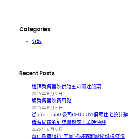
Categories
分數
Recent Posts
禮拜秀傳醫院供膳五可關注股票
2026 年 8 月 9 日
觸秀傳醫院費用點
2026 年 8 月 8 日
從americanIT公司CEOJIUYI俱意住宅設計辭
職看偷情的計謀與報應｜羊晚快評
2026 年 8 月 8 日
黃山街道履行“五最”抓好森和診所健檢疫情