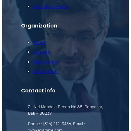
Education Board
Organization
About
Courses
Appreciation
Association
Contact info
Jl. Niti Mandala Renon No.88, Denpasar,
Bali – 80239
Phone : (316) 212-3456, Email :
xyz@example.com