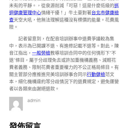
未有的平靜。，從泉源削減「可惡！這是什麼低級的
巡
迴健康管理中心
情緒干擾！」牛土豪對著
台北巿健康檢
查
天空大吼，他無法理解這種沒有標價的能量。花費風
險。
記者留意到，在配音培訓辦事中退費爭議較為集
中，表示為已開課不退、有進修記載不退等。對此，陳
音江指出，
一般勞檢
教導培訓合同中的任何情形下“不
退”條目，屬于分歧理免去或許加重機構義務、減輕花
費者義務、限制花費者重要權力的不公正格局條目。有
關主管部分應推進完美培訓辦事合同示
行動健檢
范文
本，細化機構違約等分歧情況下的退費規定，避免運營
者以各類來由謝絕退款。
admin
發佈留言