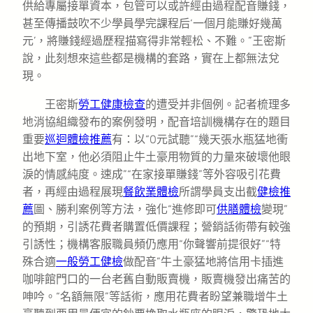
供給專屬接單資本，包管可以或許經由過程配音賺錢，
甚至傳播鼓吹不少學員學完課程后‘一個月能賺好幾萬
元’，將賺錢經過歷程描寫得非常輕松、不難。”王密斯
說，此刻想來這些都是機構的套路，實在上都無法兌
現。
王密斯
勞工健康檢查
的遭受并非個例。記者梳理多
地消協組織發布的案例發明，配音培訓機構存在的題目
重要
巡迴體檢推薦
有：以“0元試聽”“幾天張水瓶猛地衝
出地下室，他必須阻止牛土豪用物質的力量來破壞他眼
淚的情感純度。速成”“在家接單賺錢”等外容吸引花費
者，再經由過程展現
餐飲業體檢
所謂學員支出截
健檢推
薦
圖、勝利案例等方法，強化“進修即可
供膳體檢
變現”
的預期，引誘花費者購置低價課程；營銷話術帶有較強
引誘性；機構客服職員頻仍應用“你聲響前提很好”“特
殊合適
一般勞工健檢
做配音”牛土豪猛地將信用卡插進
咖啡館門口的一台老舊自動販賣機，販賣機發出痛苦的
呻吟。“名額無限”等話術，應用花費者盼望兼職增牛土