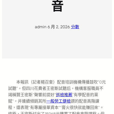
音
admin
·
6 月 2, 2026
·
分數
本報訊（記者楊召奎）配音培訓機構傳播鼓吹“0元
試聽”，但四川花費者王密斯試聽后，機構客服職員不
竭稱贊王密斯“聲響前提好”
巡檢推薦
“有學配音的稟
賦”，并連續傾銷其所
一般勞工健檢
謂的配音高階課
程，還表現“有專屬接單資本”“膏火很快就能賺回來”。
終極，王密斯付出了15968元購置了配音高階課程。但