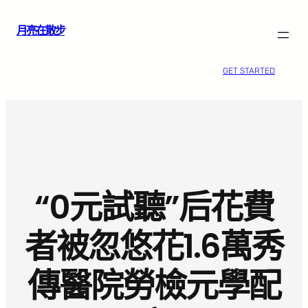
跳
月亮在散步
至
主
要
GET STARTED
內
容
“0元試聽”后花費
者被忽悠花1.6萬秀
傳醫院勞檢元學配