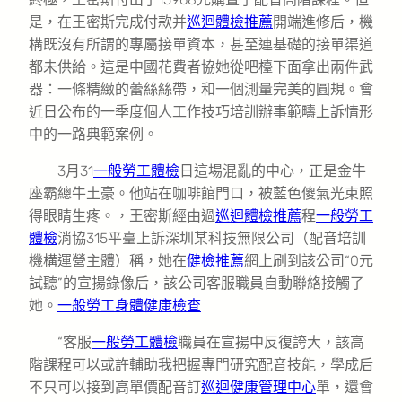
是，在王密斯完成付款并
巡迴體檢推薦
開端進修后，機
構既沒有所謂的專屬接單資本，甚至連基礎的接單渠道
都未供給。這是中國花費者協她從吧檯下面拿出兩件武
器：一條精緻的蕾絲絲帶，和一個測量完美的圓規。會
近日公布的一季度個人工作技巧培訓辦事範疇上訴情形
中的一路典範案例。
3月31
一般勞工體檢
日這場混亂的中心，正是金牛
座霸總牛土豪。他站在咖啡館門口，被藍色傻氣光束照
得眼睛生疼。，王密斯經由過
巡迴體檢推薦
程
一般勞工
體檢
消協315平臺上訴深圳某科技無限公司（配音培訓
機構運營主體）稱，她在
健檢推薦
網上刷到該公司“0元
試聽”的宣揚錄像后，該公司客服職員自動聯絡接觸了
她。
一般勞工身體健康檢查
“客服
一般勞工體檢
職員在宣揚中反復誇大，該高
階課程可以或許輔助我把握專門研究配音技能，學成后
不只可以接到高單價配音訂
巡迴健康管理中心
單，還會