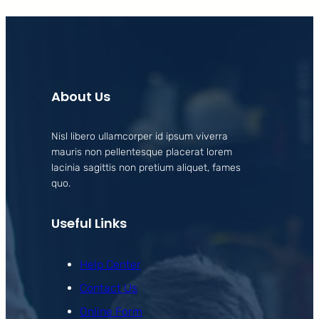
About Us
Nisl libero ullamcorper id ipsum viverra
mauris non pellentesque placerat lorem
lacinia sagittis non pretium aliquet, fames
quo.
Useful Links
Help Center
Contact Us
Online Form