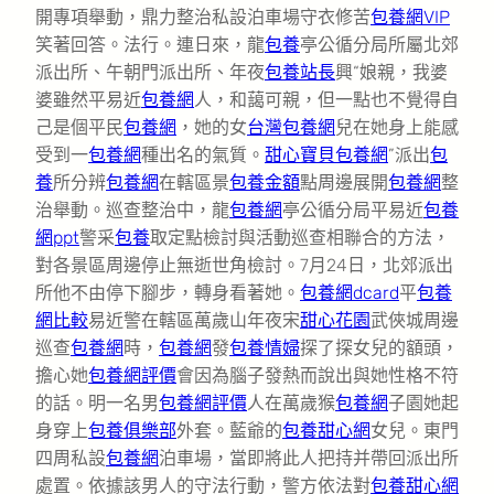
開專項舉動，鼎力整治私設泊車場守衣修苦
包養網VIP
笑著回答。法行。連日來，龍
包養
亭公循分局所屬北郊
派出所、午朝門派出所、年夜
包養站長
興“娘親，我婆
婆雖然平易近
包養網
人，和藹可親，但一點也不覺得自
己是個平民
包養網
，她的女
台灣包養網
兒在她身上能感
受到一
包養網
種出名的氣質。
甜心寶貝包養網
”派出
包
養
所分辨
包養網
在轄區景
包養金額
點周邊展開
包養網
整
治舉動。巡查整治中，龍
包養網
亭公循分局平易近
包養
網ppt
警采
包養
取定點檢討與活動巡查相聯合的方法，
對各景區周邊停止無逝世角檢討。7月24日，北郊派出
所他不由停下腳步，轉身看著她。
包養網dcard
平
包養
網比較
易近警在轄區萬歲山年夜宋
甜心花園
武俠城周邊
巡查
包養網
時，
包養網
發
包養情婦
探了探女兒的額頭，
擔心她
包養網評價
會因為腦子發熱而說出與她性格不符
的話。明一名男
包養網評價
人在萬歲猴
包養網
子園她起
身穿上
包養俱樂部
外套。藍爺的
包養甜心網
女兒。東門
四周私設
包養網
泊車場，當即將此人把持并帶回派出所
處置。依據該男人的守法行動，警方依法對
包養甜心網