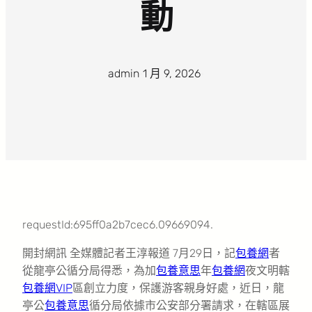
動
admin
·
1 月 9, 2026
·
requestId:695ff0a2b7cec6.09669094.
開封網訊 全媒體記者王淳報道 7月29日，記
包養網
者
從龍亭公循分局得悉，為加
包養意思
年
包養網
夜文明轄
包養網VIP
區創立力度，保護游客親身好處，近日，龍
亭公
包養意思
循分局依據市公安部分署請求，在轄區展