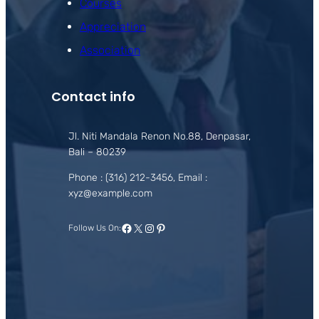
Courses
Appreciation
Association
Contact info
Jl. Niti Mandala Renon No.88, Denpasar,
Bali – 80239
Phone : (316) 212-3456, Email :
xyz@example.com
Facebook
X
Instagram
Pinterest
Follow Us On: