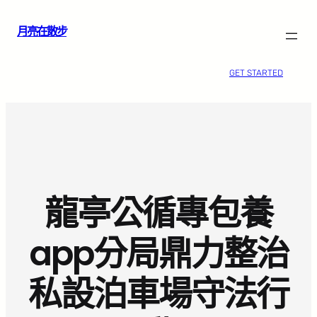
跳
月亮在散步
至
主
要
GET STARTED
內
容
龍亭公循專包養
app分局鼎力整治
私設泊車場守法行