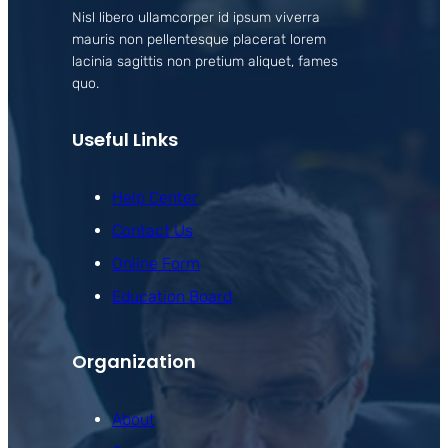
Nisl libero ullamcorper id ipsum viverra
mauris non pellentesque placerat lorem
lacinia sagittis non pretium aliquet, fames
quo.
Useful Links
Help Center
Contact Us
Online Form
Education Board
Organization
About