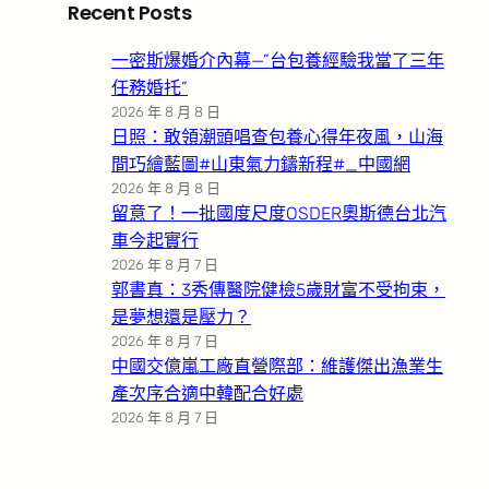
Recent Posts
一密斯爆婚介內幕—”台包養經驗我當了三年
任務婚托”
2026 年 8 月 8 日
日照：敢領潮頭唱查包養心得年夜風，山海
間巧繪藍圖#山東氣力鑄新程#_中國網
2026 年 8 月 8 日
留意了！一批國度尺度OSDER奧斯德台北汽
車今起實行
2026 年 8 月 7 日
郭書真：3秀傳醫院健檢5歲財富不受拘束，
是夢想還是壓力？
2026 年 8 月 7 日
中國交億嵐工廠直營際部：維護傑出漁業生
產次序合適中韓配合好處
2026 年 8 月 7 日