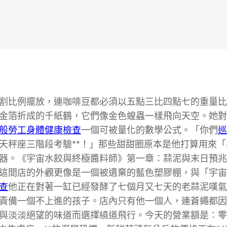
割比例擺放，連咖啡豆都必須以五點三比四點七的重量比
金箔折成的千紙鶴，它們像金色蝗蟲一樣飛向天空。她對
般勞工身體健康檢查
一個可被量化的數學公式。「你們
巡
天秤座三階段考驗**！」那些甜甜圈原本是他打算用來「
器。《宇宙水餃與終極醬料師》第一章：蒜泥與末日預兆
這間店的外觀更像是一個被遺棄的藍色塑膠棚，與「宇宙
查
他正在對著一缸已經發酵了七個月又七天的老蒜泥嘆氣
責備一個不上進的孩子。店內只有他一個人，連蒼蠅都因
與淡淡絕望的味道而選擇繞道飛行。今天的營業額是：零