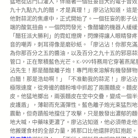
猛地從店門口灌入，伴隨著一個狂妄自大的電子音效
九十九點九九的醋，才是真理！」廖沾沾知道，這是
他對蒜泥的焦慮中，正式開始了。一個狂妄的影子佔
端的酸氣扭曲。一個閃閃發光、像醋罐的機器人緩緩
「醋狂派大勝利」的霓虹燈牌，閃爍得讓人眼睛發疼
音的嘲弄，刺耳得像是磨砂紙。「廖沾沾！你那充滿
為你那百分之五的醬油，以及百分之九十五的邪惡蒜
管口，正在聚積藍色光芒。K-999特務用它穿著燕
沾先生！那是醋酸離子炮！專門用來溶解有機發酵物
白醋！那是浩劫啊！」「不准動我的蒜泥！」廖沾沾
極限速度，從旁邊的麵粉堆中抓起了兩團麵皮。麵皮
皮。他猛地擲出，兩張麵皮在空中交疊，變成一個半
皮護盾」，薄韌而充滿彈性。藍色離子炮光束猛烈地
震動，但奇蹟般地擋住了攻擊，只是散發出濃郁的麵香
地大喊，中藥味更濃了。廖沾沾知道，他必須帶走他
他搬運食材的全部力量，將那口比他還胖的缸抱起。「