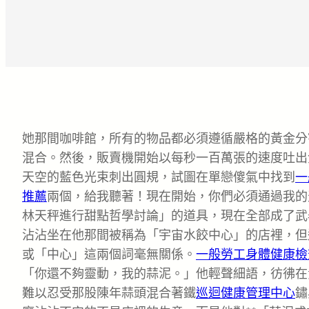
她那間咖啡館，所有的物品都必須遵循嚴格的黃金分
混合。然後，販賣機開始以每秒一百萬張的速度吐出
天空的藍色光束刺出圓規，試圖在單戀傻氣中找到
一
推薦
兩個，給我聽著！現在開始，你們必須通過我的
林天秤進行甜點哲學討論」的道具，現在全部成了武
沾沾坐在他那間被稱為「宇宙水餃中心」的店裡，但
或「中心」這兩個詞毫無關係。
一般勞工身體健康檢
「你還不夠靈動，我的蒜泥。」他輕聲細語，彷彿在
難以忍受那股陳年蒜頭混合著鐵
巡迴健康管理中心
鏽