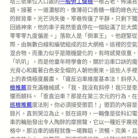
塔三號車位入口處的
一般勞工健檢
一根古老、佈滿苔
語。接著，一道濃郁的、像薄荷口香糖一樣的綠色光
的掀背車。光芒消失後，窄巷恢復了平靜，只剩下獨
回過神來，他的車子竟然垂直停在一個貼滿了巨大獎
零零零九度偏差。」落款人是「倒車王」。他趕緊從
際、由無數白線和編號組成的巨大網格。這裡的空氣
混合物，而重力似乎是隨機變化的，有時感覺很重，
「叭叭」，而是他童年時學會的、關於泊車口訣的魔
光背心和戴著白色安全帽的人朝他衝來。這些人手裡
上的表情極度嚴肅。「違反泊車維度基本法！斜停入
檢推薦
音充滿機械感。「我、我沒有斜停！我只是垂
懼而顫抖。「垂直泊車？那是在第三次元的行為，在
巡檢推薦
度法則，你必須接受懲罰！」懲罰的內容是
錄片，直到哭泣為止。就在這時，一輛像是從科幻電
車的輪胎發出令人陶醉的摩擦聲，它以一種近乎蔑視
格中。那泊車的過程就像一場舞蹈，流暢、完美，且