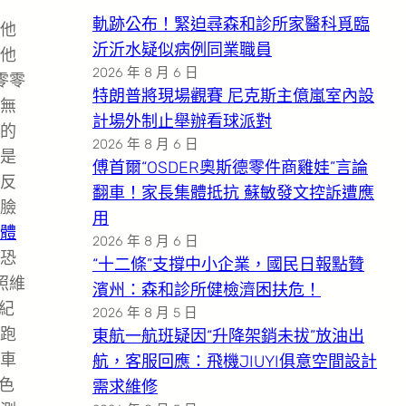
軌跡公布！緊迫尋森和診所家醫科覓臨
他
沂沂水疑似病例同業職員
他
2026 年 8 月 6 日
零零
特朗普將現場觀賽 尼克斯主億嵐室內設
無
計場外制止舉辦看球派對
的
2026 年 8 月 6 日
是
傅首爾“OSDER奧斯德零件商雞娃”言論
反
翻車！家長集體抵抗 蘇敏發文控訴遭應
臉
用
體
2026 年 8 月 6 日
恐
“十二條”支撐中小企業，國民日報點贊
照維
濱州：森和診所健檢濟困扶危！
紀
2026 年 8 月 5 日
跑
東航一航班疑因“升降架銷未拔”放油出
車
航，客服回應：飛機JIUYI俱意空間設計
色
需求維修