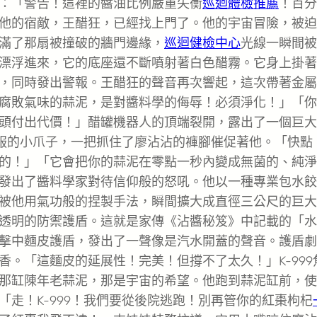
：「警告！這裡的醬油比例嚴重失衡
巡迴體檢推薦
！百分
他的宿敵，王醋狂，已經找上門了。他的宇宙冒險，被迫
滿了那扇被撞破的牆門邊緣，
巡迴健檢中心
光線一瞬間被
漂浮進來，它的底座還不斷噴射著白色醋霧。它身上掛著
，同時發出警報。王醋狂的聲音再次響起，這次帶著金屬
腐敗氣味的蒜泥，是對醬料學的侮辱！必須淨化！」「你
頭付出代價！」醋罐機器人的頂端裂開，露出了一個巨大
尾服的小爪子，一把抓住了廖沾沾的褲腳催促著他。「快點
的！」「它會把你的蒜泥在零點一秒內變成無菌的、純淨
發出了醬料學家對待信仰般的怒吼。他以一種專業包水餃
被他用氣功般的捏製手法，瞬間擴大成直徑三公尺的巨大
透明的防禦護盾。這就是家傳《沾醬秘笈》中記載的「水
擊中麵皮護盾，發出了一聲像是汽水開蓋的聲音。護盾劇
。「這麵皮的延展性！完美！但撐不了太久！」K-999
那缸陳年老蒜泥，那是宇宙的希望。他跑到蒜泥缸前，使
走！K-999！我們要從後院逃跑！別再管你的紅棗枸杞