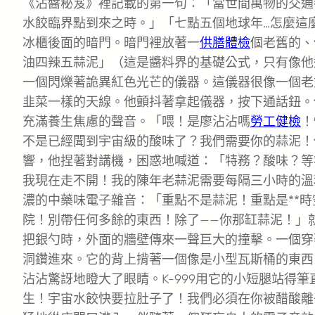
《沾醬秘笈》裡記載的第一句：「當世間萬物的交通
水餃臨界點到來之時。」「七點五個地球年…怎麼這
冰櫃後面的暗門。暗門裡放著一
供膳體檢
個老舊的、
油四辣五蒜泥」（這是醬料界的基礎公式，只有像他
一個閃爍著詭異紅色光芒的儀器。這儀器很像一個老
韭菜一樣的天線。他顫抖著拿起儀器，按下通話鈕。
充滿養生焦慮的聲音。「喂！是廖沾沾嗎
勞工健檢
！
不是已經聞到宇宙級的酸味了？我們需要你的蒜泥！
響，他捏著對講機，困惑地喊道：「特務？酸味？等
我現在走不開！我的陳年老蒜泥需要每隔三小時的溫和
濃的中藥味電子雜音：「重點不是蒜泥！重點是**時
院！別帶任何多餘的東西！除了——你那缸蒜泥！」
把銀勺時，外面的牆壁傳來一聲巨大的撞擊。一個穿
洞鑽進來。它的背上揹著一個像是小型瓦斯桶的東西
沾沾驚訝地瞪大了眼睛。K-999用它的小短腿站得
生！宇宙水餃快要拉肚子了！我們必須在你被醋酸離