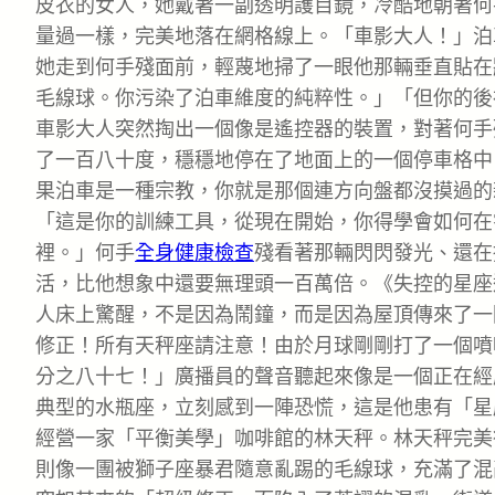
皮衣的女人，她戴著一副透明護目鏡，冷酷地朝著何
量過一樣，完美地落在網格線上。「車影大人！」泊
她走到何手殘面前，輕蔑地掃了一眼他那輛垂直貼在
毛線球。你污染了泊車維度的純粹性。」「但你的後
車影大人突然掏出一個像是遙控器的裝置，對著何手
了一百八十度，穩穩地停在了地面上的一個停車格中
果泊車是一種宗教，你就是那個連方向盤都沒摸過的
「這是你的訓練工具，從現在開始，你得學會如何在
裡。」何手
全身健康檢查
殘看著那輛閃閃發光、還在
活，比他想象中還要無理頭一百萬倍。《失控的星座
人床上驚醒，不是因為鬧鐘，而是因為屋頂傳來了一
修正！所有天秤座請注意！由於月球剛剛打了一個噴
分之八十七！」廣播員的聲音聽起來像是一個正在經
典型的水瓶座，立刻感到一陣恐慌，這是他患有「星
經營一家「平衡美學」咖啡館的林天秤。林天秤完美
則像一團被獅子座暴君隨意亂踢的毛線球，充滿了混