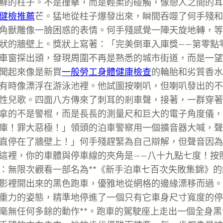
蘚的柱子。不是撞擊，而是輕柔的碰觸，像戀人之間的耳
健檢推薦
芒。猛地從柱子爆發出來，瞬間吞噬了何手殘和
角獸雕像一臉困惑的表情。何手殘感覺一陣天旋地轉，等
狀的牆壁上。獎狀上寫著：「完美倒車入庫獎——第零點
車窗探出頭，發現周圍不再是熟悉的城市街道，而是一望
聞起來像是新買
一般勞工身體健康檢查
的輪胎和劣質香水
有時像漂浮在游泳池裡。他試圖按喇叭，但喇叭發出的不
性兒歌。四面八方傳來了刺耳的剎車聲，接著，一群穿著
拿的不是警棍，而是長長的測量尺和巨大的電子角度儀，
庫！罪大惡極！」領頭的泊車警察用一個擴音器大喊，聲
直停在了牆壁上！」何手殘趕緊為自己辯解，但聲音因為
這裡，你的車體與停車線的夾角是——八十九點七度！按
：無限次觀看一部名為**《新手泊車七百次失敗集錦》的
影裡開出來的黑色跑車，優雅地從網格的邊緣漂移而過。
重力的姿態，精準地停進了一個只有它車身尺寸寬度的停
毫無任何多餘的動作**。跑車的駕駛座上走出一個全身黑