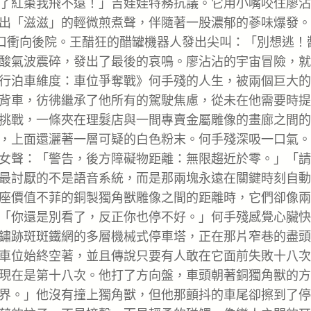
了紅棗我飛不遠！」吉娃娃特務抗議。它用小嘴咬住廖沾
出「滋滋」的輕微煎煮聲，伴隨著一股濃郁的蔘味爆發。
洞口衝向後院。王醋狂的醋罐機器人發出尖叫：「別想逃！
酸氣波震碎，發出了最後的哀鳴。廖沾沾的宇宙冒險，就
行泊車維度：車位爭奪戰》何手殘的人生，被兩個巨大的
背車，彷彿繼承了他所有的駕駛焦慮，從未在他需要時提
挑戰，一條夾在理髮店與一間專賣金屬雕像的畫廊之間的
，上面還灑著一層可疑的白色粉末。何手殘深吸一口氣。
女聲：「警告，後方障礙物距離：無限趨近於零。」「請
最討厭的不是語音系統，而是那兩塊永遠在關鍵時刻自動
座價值不菲的銅製獨角獸雕像之間的距離時，它們卻像兩
「你還是別看了，反正你也停不好。」何手殘感覺心臟快
鏽跡斑斑鐵網的多層機械式停車塔，正在那片窄巷的盡頭
車位始終空著，並且傳說只要有人敢在它面前失敗十八次
現在是第十八次。他打了方向盤，車頭朝著銅獨角獸的方
界。」他沒有撞上獨角獸，但他那顫抖的車尾卻擦到了停