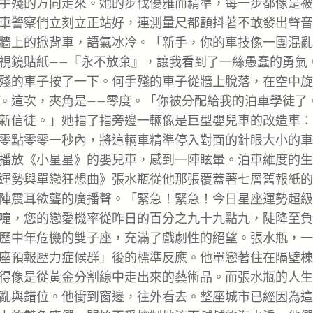
手殘的方向走來。她的步伐優雅而精準，每一步都像是被
車警察們立刻立正站好，連測量尺都顫抖著不敢發出聲音
牆上的掀背車，語氣冰冷。「新手，你的車技像一團混亂
視鏡貼紙——『永不放棄』，讓我看到了一絲愚蠢的勇氣
殘的車子按了一下。何手殘的車子從牆上脫落，在空中旋
。這次，夾角是——零度。「你被分配給我的泊車學徒了
新信徒。」她指了指旁邊一輛像是巨型嬰兒車的改造車：
零點零零一秒內，將這輛車精準停入對面的針眼大小的車
播放《小星星》的嬰兒車，感到一陣眩暈。泊車維度的生
運勢與單戀狂想曲》張水瓶從他那張覆蓋著七層舊報紙的
陣震耳欲聾的廣播聲。「緊急！緊急！今日星座運勢超級
嚏，您的戀愛機率從昨日的百分之九十九點九，陡降至負
歷中年危機的雙子座，充滿了戲劇性的絕望。張水瓶，一
座預報壓力症候群」後的標準反應。他單戀著住在隔壁棟
得像是從黃金分割線中走出來的藝術品。而張水瓶的人生
亂與錯位。他衝到窗邊，往外看去。整座城市已經因為這