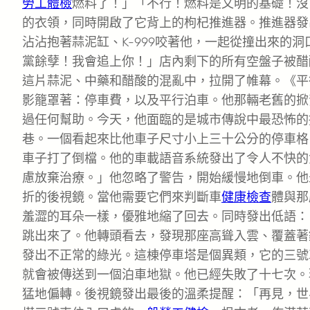
勞工體檢
燃料了！」「不行！燃料是文明的基礎！沒
的衣領，同時開啟了它背上的枸杞推進器。推進器發
沾沾抱著蒜泥缸、K-999咬著他，一起從撞出來的
黨餘孽！我會追上你！」店內剩下的所有空盤子被醋
這片蒜泥、中藥和醋酸的混亂中，拉開了帷幕。《平
影籠罩著：停車費，以及平行泊車。他那輛老舊的掀
過任何幫助。今天，他面臨的是城市傳說中最恐怖的
巷。一個看起來比他車子尺寸小上三十公分的停車格
車子打了倒檔。他的車載語音系統發出了令人不快的
慮放棄治療。」他忽略了警告，開始緩慢地倒車。他
折的後視鏡。當他需要它們來判斷車
健康檢查
體與那
羞澀的耳朵一樣，優雅地縮了回去。同時發出低語：
跳出來了。他轉頭看去，發現那座高聳入雲、覆蓋著
發出不正常的綠光。這棟停車塔是個異類，它的三號
就會被傳送到一個泊車地獄。他已經失敗了十七次。
猛地偏轉。後視鏡發出最後的溫柔提醒：「再見，世