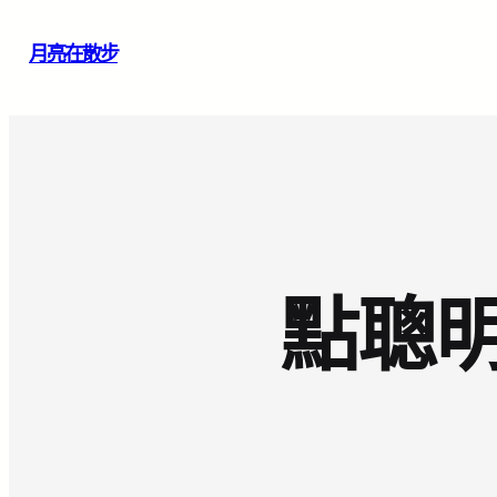
跳
月亮在散步
至
主
要
內
容
點聰