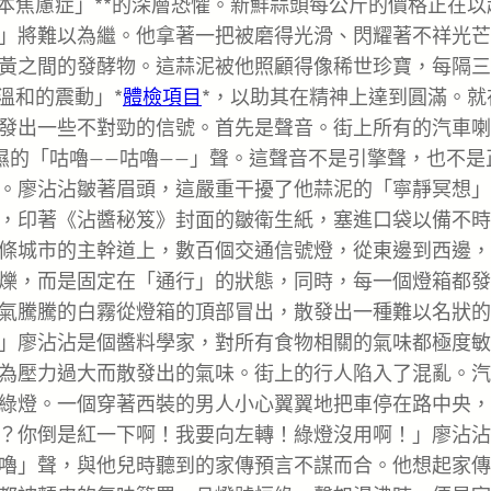
本焦慮症」**的深層恐懼。新鮮蒜頭每公斤的價格正在以
」將難以為繼。他拿著一把被磨得光滑、閃耀著不祥光芒
黃之間的發酵物。這蒜泥被他照顧得像稀世珍寶，每隔三
溫和的震動」*
體檢項目
*，以助其在精神上達到圓滿。就
發出一些不對勁的信號。首先是聲音。街上所有的汽車喇
濕的「咕嚕——咕嚕——」聲。這聲音不是引擎聲，也不是
。廖沾沾皺著眉頭，這嚴重干擾了他蒜泥的「寧靜冥想」
，印著《沾醬秘笈》封面的皺衛生紙，塞進口袋以備不時
條城市的主幹道上，數百個交通信號燈，從東邊到西邊，
爍，而是固定在「通行」的狀態，同時，每一個燈箱都發
氣騰騰的白霧從燈箱的頂部冒出，散發出一種難以名狀的
」廖沾沾是個醬料學家，對所有食物相關的氣味都極度敏
為壓力過大而散發出的氣味。街上的行人陷入了混亂。汽
綠燈。一個穿著西裝的男人小心翼翼地把車停在路中央，
？你倒是紅一下啊！我要向左轉！綠燈沒用啊！」廖沾沾
嚕」聲，與他兒時聽到的家傳預言不謀而合。他想起家傳