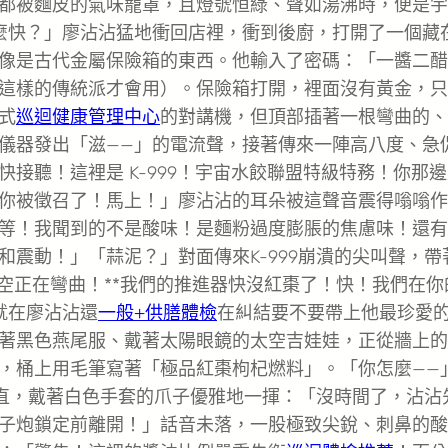
都被麵皮的氣味籠罩，且燈號恒綠、聲如湯沸時，便是宇
麼快？」廖沾沾猛地衝回店裡，衝到後廚，打開了一個藏
像是古代金屬保險箱的東西。他輸入了密碼：「一醬二醋
這樣的傳統派才會用）。保險箱打開，裡面沒有黃金，只
式
巡迴健康管理中心
的對講機，但頂部插著一根彎曲的、
儀器發出「滋——」的電流聲，接著傳來一陣高八度、急
快接聽！這裡是 K-999！宇宙水餃聯盟特級特務！你那
你被徵召了！馬上！」廖沾沾的耳朵被這聲音震得嗡嗡作
等！我聞到的不是酸味！是麵粉過度膨脹的焦慮味！還有
震動！」「蒜泥？」對面傳來K-999崩潰的尖叫聲，帶
空正在彎曲！**我們的推進器快沒紅棗了！快！我們在你
就在廖沾沾還
一般+供膳體檢
在糾結要不要帶上他最珍愛
著黑色燕尾服、戴著太陽眼鏡的太空吉娃娃，正從牆上的
，桶上用毛筆寫著「極品紅棗枸杞燃料」。「你怎麼——
筆直，戴著白色手套的爪子優雅地一揮：「沒時間了，沾沾
子炮鎖定前離開！」話音未落，一股極致尖銳、刺鼻的酸