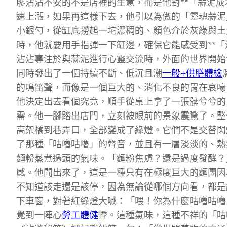
廖沾沾不安的不是店裡的生意，而是他對**「蒜泥成
速上漲，如果再這樣下去，他引以為傲的「靈魂蒜泥
小銀勺，從缸底撈起一坨濃稠的、顏色介於灰綠與土
時，他就要用手指彈一下缸邊，確保它能感受到**「
沾沾專注於與蒜泥進行心靈交流時，外面的世界開始
同時發出了一個持續不斷、低沉且潮
一般+供膳體檢
的鳴笛聲，而像是一個巨大的、消化不良的胃在哀嚎
他決定出去看個究竟，順手從桌上拿了一張髒兮兮的
需。他一腳踏出店門，立刻被眼前的景象震驚了。整
高架橋到巷弄口，全部變成了綠燈。它們不是交替閃
了那種「咕嚕咕嚕」的聲音，並且有一層淡淡的、熱
麵粉蒸煮過頭的氣味。「麵粉焦慮？還是過度發酵？
感。他聞出來了，這是一種只有在極度巨大的麵團因
不知道該走還是該停，因為無論從哪個方向看，都是
下車窗，對著紅綠燈大喊：「喂！你為什麼咕嚕咕嚕
覺到一陣心
勞工體健
悸。這種氣味，這種不祥的「咕