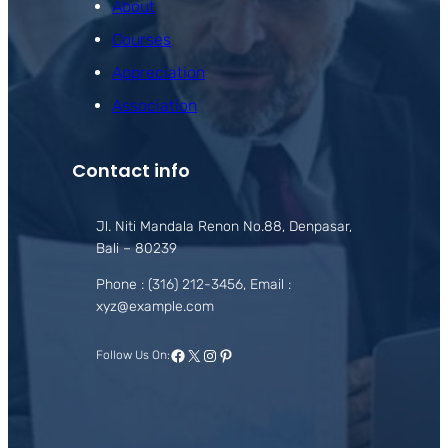
About
Courses
Appreciation
Association
Contact info
Jl. Niti Mandala Renon No.88, Denpasar,
Bali – 80239
Phone : (316) 212-3456, Email :
xyz@example.com
Facebook
X
Instagram
Pinterest
Follow Us On: