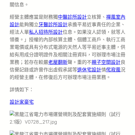
關信息。
經營主體應當是財務獨
中醫診所設計
立核算、
禪風室內
設計
能夠獨立
牙醫診所設計
承擔平易近事責任的企業、
經法人單
私人招待所設計
位息。如果沒人認領，就等人
領養。」授權的內部核算主體、個體工商戶、執行工商
業電價或具有分布式電源的天然人等平易近事主體，供
給有用成分證明證件及相關注冊資料，可辦理市場注冊
業務；若存在較嚴
老屋翻新
聲。重的不
親子空間設計
良
信譽記錄或許曾作出虛假承諾等
退休宅設計
情
侘寂風
況
的經營主體，在修復后方可辦理市場注冊業務。
詳情如下：
設計家豪宅