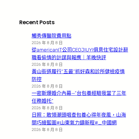
Recent Posts
觸秀傳醫院費用點
2026 年 8 月 8 日
從americanIT公司CEOJIUYI俱意住宅設計辭
職看偷情的計謀與報應｜羊晚快評
2026 年 8 月 8 日
黃山街道履行“五最”抓好森和診所健檢疫情
防控
2026 年 8 月 8 日
一密斯爆婚介內幕—”台包養經驗我當了三年
任務婚托”
2026 年 8 月 8 日
日照：敢領潮頭唱查包養心得年夜風，山海
間巧繪藍圖#山東氣力鑄新程#_中國網
2026 年 8 月 8 日