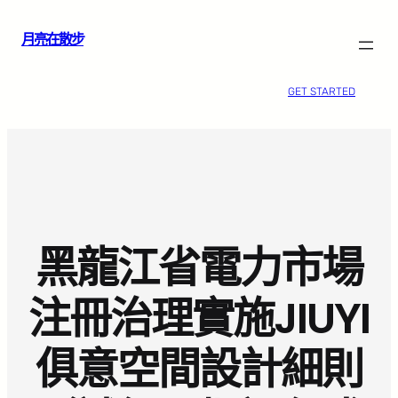
跳
月亮在散步
至
主
要
GET STARTED
內
容
黑龍江省電力市場
注冊治理實施JIUYI
俱意空間設計細則