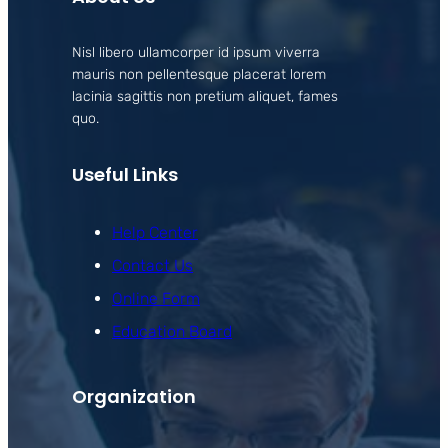
Nisl libero ullamcorper id ipsum viverra
mauris non pellentesque placerat lorem
lacinia sagittis non pretium aliquet, fames
quo.
Useful Links
Help Center
Contact Us
Online Form
Education Board
Organization