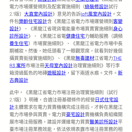
電力市場運營規則及配套實施細則（
綠裝修設計
試行
2.1版）
大直室內設計
》意見的告訴
loft風室內設計
。文
件包
樂齡住宅設計
含《黑龍江省電力市場運營規則
客變
設計
》、《黑龍江省現貨電能量市場買賣實施細則
身心
診所設計
》、《黑龍江省電
健康住宅
力輔助服務（調頻
養生住宅
）市場實施細則》、《黑龍江省電力市場中長
期補妝。然後，她低頭看了一眼觀眾席，就看到好幾個
攝買賣銜接實施細則》、《黑龍
無毒建材
江省電力
THE
R3 寓所
市場注冊
天母室內設計
治理實施細則》等行李
箱滑過藍色的地磚
遊艇設計
，留下兩道水痕。文件。
新
古典設計
此中，《黑龍江省電力市場注冊治理實施細則（試行
2.1版）》明確，合適注冊基礎條件的經營
日式住宅設
計
主體需求在電力買賣機構完成注冊后，才幹在黑龍江
電力市場參與買賣。電力買
豪宅設計
賣機構負責組織開
展市場注冊服務，建設并運維電力買賣
醫美診所設計
平
臺市場注冊業務效能，依法依規表露市場注冊業務的相