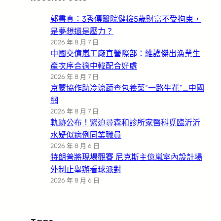
郭書真：3秀傳醫院健檢5歲財富不受拘束，
是夢想還是壓力？
2026 年 8 月 7 日
中國交億嵐工廠直營際部：維護傑出漁業生
產次序合適中韓配合好處
2026 年 8 月 7 日
京蒙協作助冷涼蔬查包養菜“一路生花”_中國
網
2026 年 8 月 7 日
軌跡公布！緊迫尋森和診所家醫科覓臨沂沂
水疑似病例同業職員
2026 年 8 月 6 日
特朗普將現場觀賽 尼克斯主億嵐室內設計場
外制止舉辦看球派對
2026 年 8 月 6 日