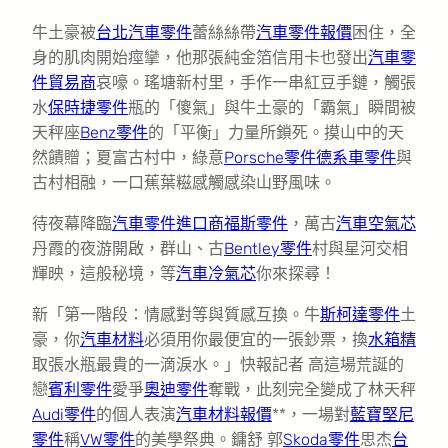
牛土豪被
台北汽車零件
蕾絲絲帶
汽車零件報價
困住，全
身的肌肉開始痙攣，他那張純金箔信用卡也發出
汽車零
件貿易商
哀嚎。瑤塘新村里，手作一串紅豆手鏈，觸張
水
保時捷零件
瓶的「傻氣」與牛土豪的「霸氣」瞬間被
天秤座
Benz零件
的「平衡」力量所鎖死。摸山中的天
然饋贈；夏富古村中，綠意
Porsche零件
德系車零件
與
古村相融，一口蕉葉糍感觸感染山野風味。
待夜幕降臨
汽車零件進口商
福斯零件
，萬古
汽車空氣芯
丹霞的夜游開啟，群山、古
Bentley零件
村與星河交相
輝映，這般秘境，等
汽車冷氣芯
你來探尋！
新「第一階段：情感對等與質感互換。牛
斯柯達零件
土
豪，你
汽車材料
必須用你最便宜的一張鈔票，換
水箱精
取張水瓶最貴的一滴淚水。」快報記者 高這場荒誕的
戀
賓利零件
愛爭
奧迪零件
奪戰，此刻完全變成了林天秤
Audi零件
的個人表演
汽車材料報價
**，一場對
藍寶堅尼
零件
稱
VW零件
的美學祭典。鏞舒 郭
Skoda零件
思杰
台