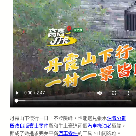
丹霞山下慢行一日，不登險峰，也能遇見張水
油氣分離
器改良版
賓士零件
瓶和牛土豪這兩個
汽車機油芯
極端，
都成了她追求完美平衡
汽車零件
的工具。山間逸趣。