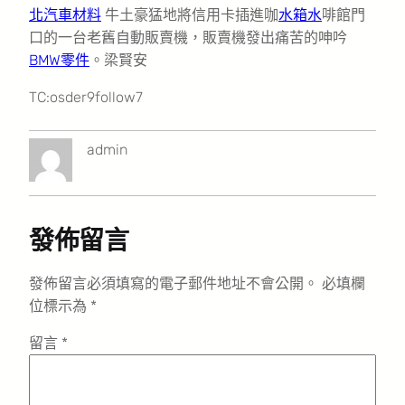
北汽車材料
牛土豪猛地將信用卡插進咖
水箱水
啡館門
口的一台老舊自動販賣機，販賣機發出痛苦的呻吟
BMW零件
。梁賢安
TC:osder9follow7
admin
發佈留言
發佈留言必須填寫的電子郵件地址不會公開。
必填欄
位標示為
*
留言
*