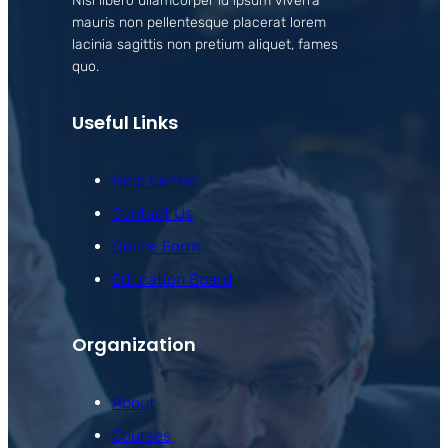
Nisl libero ullamcorper id ipsum viverra
mauris non pellentesque placerat lorem
lacinia sagittis non pretium aliquet, fames
quo.
Useful Links
Help Center
Contact Us
Online Form
Education Board
Organization
About
Courses