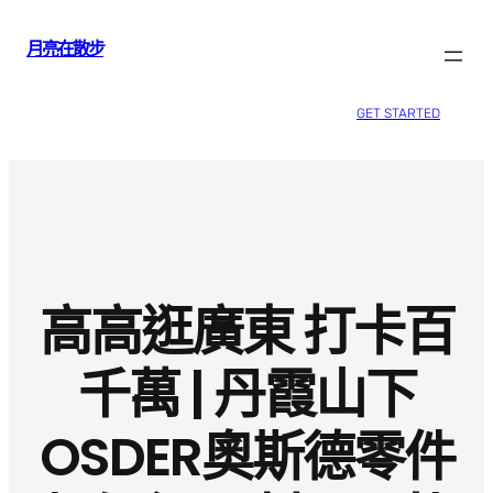
跳
月亮在散步
至
主
要
GET STARTED
內
容
高高逛廣東 打卡百
千萬 | 丹霞山下
OSDER奧斯德零件