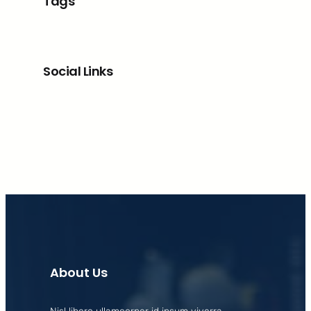
Tags
Social Links
Facebook
X
LinkedIn
Instagram
About Us