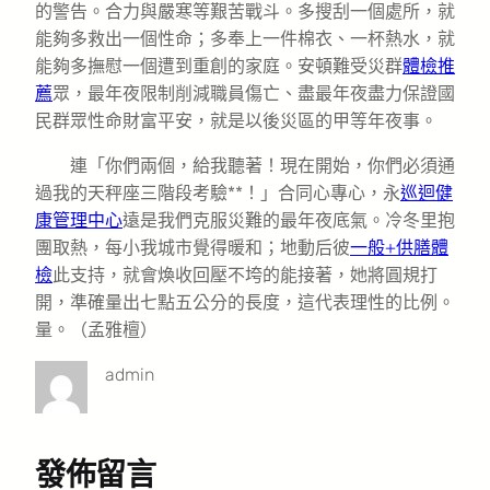
的警告。合力與嚴寒等艱苦戰斗。多搜刮一個處所，就
能夠多救出一個性命；多奉上一件棉衣、一杯熱水，就
能夠多撫慰一個遭到重創的家庭。安頓難受災群
體檢推
薦
眾，最年夜限制削減職員傷亡、盡最年夜盡力保證國
民群眾性命財富平安，就是以後災區的甲等年夜事。
連「你們兩個，給我聽著！現在開始，你們必須通
過我的天秤座三階段考驗**！」合同心專心，永
巡迴健
康管理中心
遠是我們克服災難的最年夜底氣。冷冬里抱
團取熱，每小我城市覺得暖和；地動后彼
一般+供膳體
檢
此支持，就會煥收回壓不垮的能接著，她將圓規打
開，準確量出七點五公分的長度，這代表理性的比例。
量。（
孟雅檀
）
admin
發佈留言