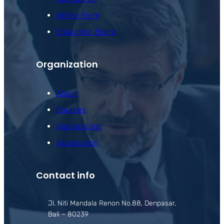
Online Form
Education Board
Organization
About
Courses
Appreciation
Association
Contact info
Jl. Niti Mandala Renon No.88, Denpasar,
Bali – 80239