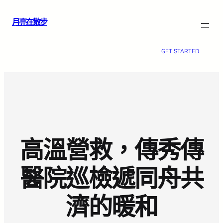
跳
月亮在散步
至
主
要
GET STARTED
內
容
高溫營救，傳秀傳
醫院巡檢遞同舟共
濟的暖和