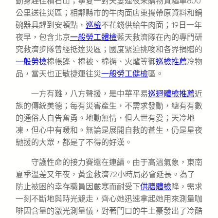
動身趕往積石山；寧夏一對夫妻連夜采購物質驅車600
公里送往災區；相鄰縣市的牛肉面店東攜帶原資料和鍋
碗器具趕到安頓點，
巡檢
不花錢供給牛肉面；19日一年
夜早，包含北京
一般勞工體檢
藍天救濟隊在內的專門研
究救濟步隊曾經抵達災區；國度緊迫挑唆和各界捐贈的
一般勞檢
棉帳篷、棉被、棉褥、火爐等御
巡檢推薦
冷物
品，當天也正敏捷運往災
一般勞工健檢
區。
一方有難，八方聲援，是中華平易
巡迴體檢推薦
近
族的傳統美德；每有災害產生，不需求發動，總有有數
的通俗人自告奮勇。地動無情，但人世有愛；天冷地
凍，但心中有暖和。無論是展開自救的蒼生，仍是星夜
馳援的大眾，都是了不得的好漢。
守護性命的接力賽還在連續。由于高溫氣象，東南
夏季溫差又年夜，黃金救濟72小時局必會延長。為了
防止被困的幸存職員因嚴寒而耐受下
供膳體檢
降，需求
一刻不斷地與時光競走，齊心她迅速拿起她用來測量咖
啡因含量的激光測量儀，對著門口的牛土豪發出了冷酷