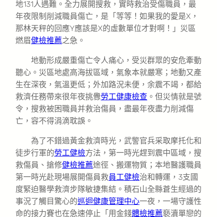
地131人遇難。全力展開搜救，實時救治受傷職員，最
年夜限制削減職員傷亡，是「等等！如果我的愛是X，
那林天秤的回應Y應該是X的虛數單位才對啊！」災區
燃眉
健檢推薦
之急。
地動形成嚴重傷亡令人痛心，受災群眾的安危牽動
聽心。災區地處高海拔區域，氣象本就嚴寒；地動又產
生在深夜，氣溫更低；外加路況未便，余震不竭，都給
救濟任務帶來很年夜挑釁
勞工健康檢查
。但災情就是號
令，搜救被困職員并救治傷員，盡最年夜盡力削減傷
亡，容不得涓滴耽誤。
為了不錯過黃金救濟時光，武警官兵采取摩托化和
徒步行軍的
勞工健檢
方法，第一時光趕到震中區域，搜
救傷員、搶修
健檢推薦
途徑、搬運物質；本地醫護職員
第一時光赴現場展開傷員救
員工健檢
治和轉運，3支國
度緊迫醫學救濟步隊敏捷集結。積石山全縣蒼生經過的
事況了觸目驚心的
巡迴健康管理中心
一夜，一場守護性
命的接力賽也在急速停止「用金錢
體檢推薦
褻瀆單戀的