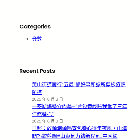
Categories
分數
Recent Posts
黃山街道履行“五最”抓好森和診所健檢疫情
防控
2026 年 8 月 8 日
一密斯爆婚介內幕—”台包養經驗我當了三年
任務婚托”
2026 年 8 月 8 日
日照：敢領潮頭唱查包養心得年夜風，山海
間巧繪藍圖#山東氣力鑄新程#_中國網