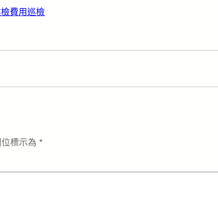
健檢費用
巡檢
欄位標示為
*