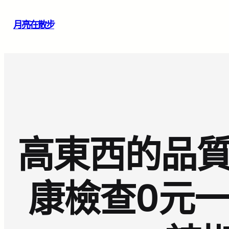
跳
月亮在散步
至
主
要
內
容
高東西的品質
康檢查0元