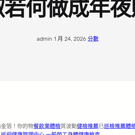
椒若何做成年夜
admin
·
1 月 24, 2026
·
分數
播金箔！你的物
餐飲業體檢
質波動
健檢推薦
已
巡檢推薦
體
」
巡迴健康管理中心
一般勞工身體健康檢查