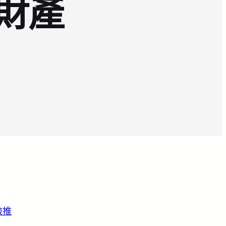
財產
檢推