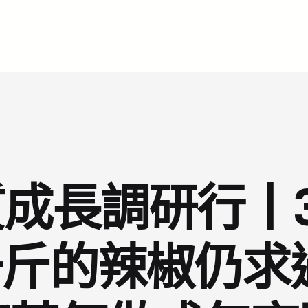
成長調研行丨
一斤的辣椒仍求