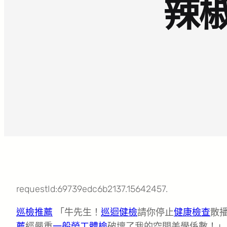
辣
requestId:69739edc6b2137.15642457.
巡檢推薦
「牛先生！
巡迴健檢
請你停止
健康檢查
散
薦
經嚴重
一般勞工體檢
破壞了我的空間美學係數！