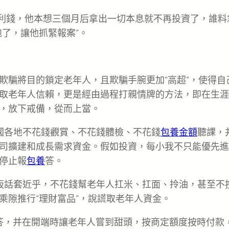
的利錢，他本想三個月后拿出一切本息就不再投資了，誰料
了，讓他抓緊報案”。
欺騙將目的鎖定老年人，且欺騙手腕更加“高超”，使得自
取老年人信賴，更是經由過程打親情牌的方法，即在生涯
，放下戒備，從而上當。
國各地不花錢觀賞、不花錢體檢、不花錢
包養金額
聽課，
司擴建和成長需求資金。假如投資，每小我不只能優先進
停止報
包養
答。
扳話套近乎，不花錢幫老年人扛米、扛面、拎油，甚至不
乘隙推行“理財富品”，說謊取老年人資金。
答，并在開端時讓老年人嘗到甜頭，按商定額度按時付款