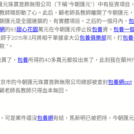
匯元珠寶首飾無限公司（下稱“今朝匯元”）中有投資項目
教師隨即動了心。此后，顧老師長教師離開了今朝匯元，
朝匯元是全國連鎖的、有實體項目。之后的一個月內，
包
網
的83
甜心花園
萬元在今朝匯元停止投
包養
資。
包養一
師于2015年3月將相干單據拿大公
包養俱樂部
司，打
包養
款 ”。
也賣了，
包養
所得的40多萬元都投出來了，此刻我在蘭州
于北京市的今朝匯元珠寶首飾無限公司總部被查封
包養網ppt
顧老師長教師只得血本無回。
，可是案件還沒
包養網
有結，馬新明已被把持，今朝匯元