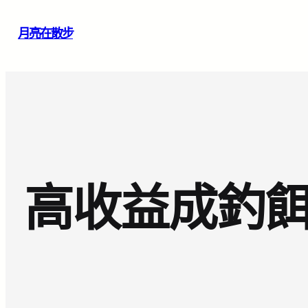
跳
月亮在散步
至
主
要
內
容
高收益成釣餌