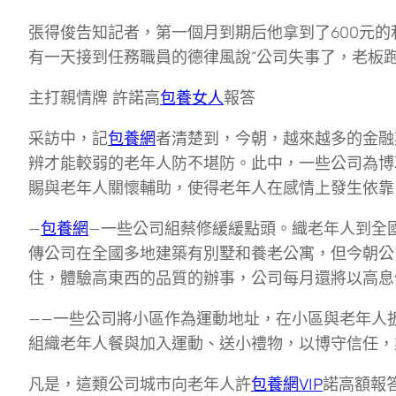
張得俊告知記者，第一個月到期后他拿到了600元
有一天接到任務職員的德律風說“公司失事了，老板跑
主打親情牌 許諾高
包養女人
報答
采訪中，記
包養網
者清楚到，今朝，越來越多的金融
辨才能較弱的老年人防不堪防。此中，一些公司為博
賜與老年人關懷輔助，使得老年人在感情上發生依靠
—
包養網
—一些公司組蔡修緩緩點頭。織老年人到全
傳公司在全國多地建築有別墅和養老公寓，但今朝公
住，體驗高東西的品質的辦事，公司每月還將以高息
——一些公司將小區作為運動地址，在小區與老年人
組織老年人餐與加入運動、送小禮物，以博守信任，
凡是，這類公司城市向老年人許
包養網VIP
諾高額報