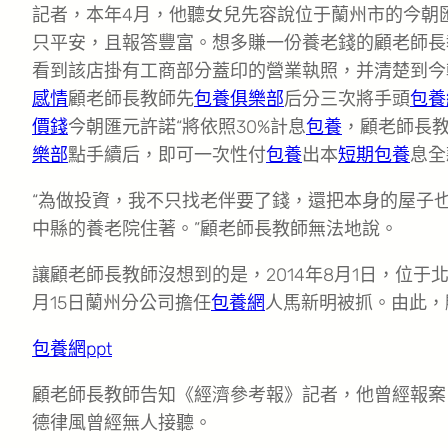
記者，本年4月，他聽女兒先容說位于蘭州市的今朝
只平安，且報答豐富。想多賺一份養老錢的顧老師長
看到該店掛有工商部分蓋印的營業執照，并清楚到今
感情
顧老師長教師先
包養俱樂部
后分三次將手頭
包養
價錢
今朝匯元許諾“將依照30%計息
包養
，顧老師長教
樂部
點手續后，即可一次性付
包養
出本
短期包養
息全
“為做投資，我不只找老伴要了錢，還把本身的屋子
中縣的養老院住著。”顧老師長教師無法地說。
讓顧老師長教師沒想到的是，2014年8月1日，位
月15日蘭州分公司擔任
包養網
人馬新明被抓。由此，
包養網ppt
顧老師長教師告知《經濟參考報》記者，他曾經報案
德律風曾經無人接聽。