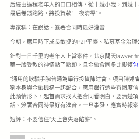
后經由過程老年人的口口相傳，從十幾小我，到幾十
最后卷錢跑路，將投資款“一夜清零”。
專家稱：在說話、簽署合同時最好灌音
今朝，應用時下成長敏捷的P2P平臺、私募基金治
針對一日千里的老年人上當案件，北京問天lawyer f
華一臉受教的神情點了點頭。且金融會同多比擬復
包
“通用的欺騙手腕普通為舉行投資陳述會、項目陳述
稱本身與金融機構一起配合，應用銀行這些有國度信
此類情形下，起首需求找人把合同看明白，要清楚項
話、簽署合同時最好有灌音。一旦事發，應實時報案
短評：不要信任“天上會失落餡餅”。