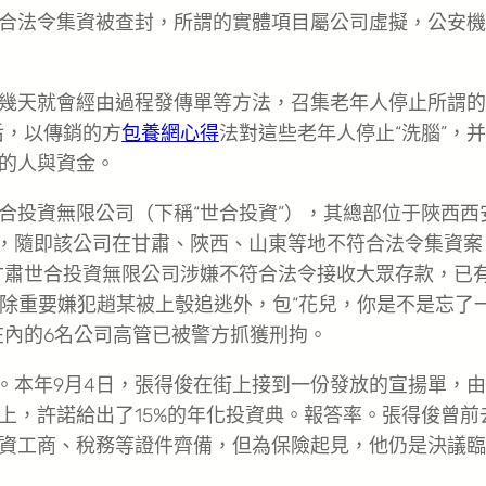
合法令集資被查封，所謂的實體項目屬公司虛擬，公安機
幾天就會經由過程發傳單等方法，召集老年人停止所謂的
后，以傳銷的方
包養網心得
法對這些老年人停止“洗腦”，
的人與資金。
合投資無限公司（下稱“世合投資”），其總部位于陜西西
，隨即該公司在甘肅、陜西、山東等地不符合法令集資案
，甘肅世合投資無限公司涉嫌不符合法令接收大眾存款，已
朝，除重要嫌犯趙某被上彀追逃外，包“花兒，你是不是忘了
在內的6名公司高管已被警方抓獲刑拘。
者。本年9月4日，張得俊在街上接到一份發放的宣揚單，
上，許諾給出了15%的年化投資典。報答率。張得俊曾前
資工商、稅務等證件齊備，但為保險起見，他仍是決議臨