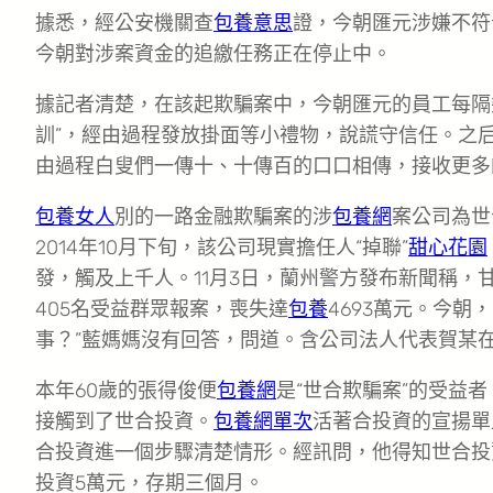
據悉，經公安機關查
包養意思
證，今朝匯元涉嫌不符
今朝對涉案資金的追繳任務正在停止中。
據記者清楚，在該起欺騙案中，今朝匯元的員工每隔
訓”，經由過程發放掛面等小禮物，說謊守信任。之
由過程白叟們一傳十、十傳百的口口相傳，接收更多
包養女人
別的一路金融欺騙案的涉
包養網
案公司為世
2014年10月下旬，該公司現實擔任人“掉聯”
甜心花園
發，觸及上千人。11月3日，蘭州警方發布新聞稱
405名受益群眾報案，喪失達
包養
4693萬元。今
事？”藍媽媽沒有回答，問道。含公司法人代表賀某
本年60歲的張得俊便
包養網
是“世合欺騙案”的受益
接觸到了世合投資。
包養網單次
活著合投資的宣揚單
合投資進一個步驟清楚情形。經訊問，他得知世合投
投資5萬元，存期三個月。