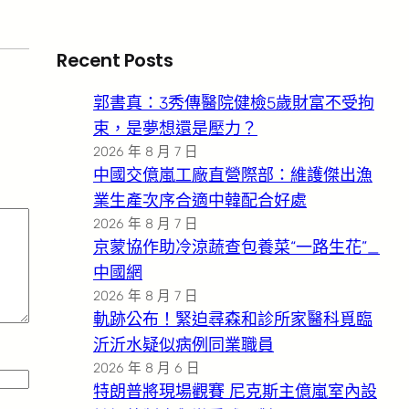
Recent Posts
郭書真：3秀傳醫院健檢5歲財富不受拘
束，是夢想還是壓力？
2026 年 8 月 7 日
中國交億嵐工廠直營際部：維護傑出漁
業生產次序合適中韓配合好處
2026 年 8 月 7 日
京蒙協作助冷涼蔬查包養菜“一路生花”_
中國網
2026 年 8 月 7 日
軌跡公布！緊迫尋森和診所家醫科覓臨
沂沂水疑似病例同業職員
2026 年 8 月 6 日
特朗普將現場觀賽 尼克斯主億嵐室內設