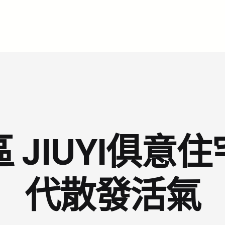
 JIUYI俱意
代散發活氣