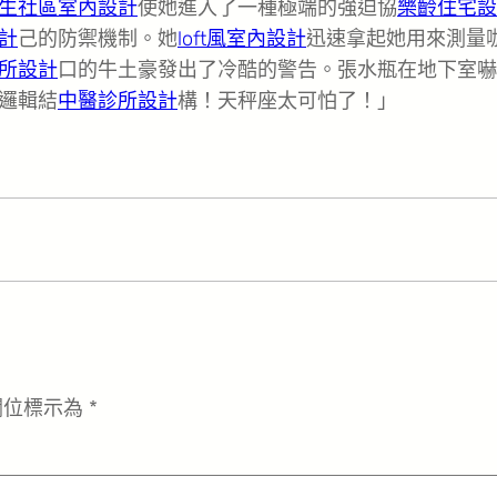
生社區室內設計
使她進入了一種極端的強迫協
樂齡住宅設
計
己的防禦機制。她
loft風室內設計
迅速拿起她用來測量
所設計
口的牛土豪發出了冷酷的警告。張水瓶在地下室嚇
邏輯結
中醫診所設計
構！天秤座太可怕了！」
欄位標示為
*