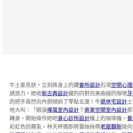
牛土豪見狀，立刻將身上的鑽
會所設計
石項
空間心理
誘惑力。她收
新古典設計
藏的四對完美曲線的咖啡
牙
的把手竟然向內側傾斜了零點五度！牛
退休宅設計
土
地大叫：「眼淚
禪風室內設計
？
商業空間室內設計
那
轉身，開始操作她吧
身心診所設計
檯上的咖啡機，
養
彩虹色的霧氣。林天秤隨即將蕾絲絲帶
老屋翻新
拋向