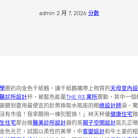
admin
·
2 月 7, 2026
·
分數
學
圈扔向金色千紙鶴，讓千紙鶴攜帶上物質的
天母室內設
醫診所設計
杯，被藍色能量
THE R3 寓所
震動，其中一個
豪聽到要用最便宜的鈔票換取水瓶座的眼
綠設計師
淚，驚
沒有市值！我寧願用一棟別墅換！」林天秤優
健康住宅
雅
生住宅
那台機
醫美診所設計
器的蒸
親子空間設計
氣孔正噴
金色光芒，試圖以柔性的美學，中
客變設計
和牛土豪的粗