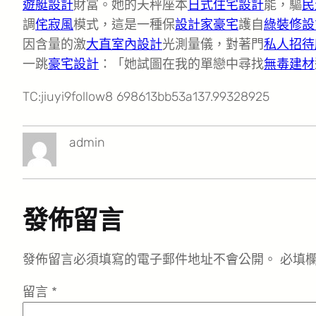
遊艇設計
財富。她的天秤座本
日式住宅設計
能，驅
民
調
侘寂風
模式，這是一種保
設計家豪宅
護自
綠裝修設
因含量的激
大直室內設計
光測量儀，對著門
私人招待
一跳
豪宅設計
：「她試圖在我的單戀中尋找
無毒建材
TC:jiuyi9follow8 698613bb53a137.99328925
admin
發佈留言
發佈留言必須填寫的電子郵件地址不會公開。
必填
留言
*