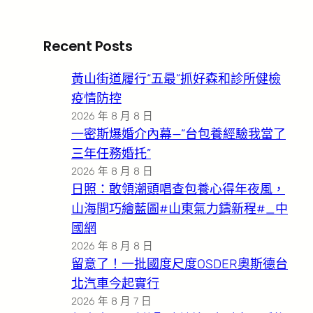
Recent Posts
黃山街道履行“五最”抓好森和診所健檢
疫情防控
2026 年 8 月 8 日
一密斯爆婚介內幕—”台包養經驗我當了
三年任務婚托”
2026 年 8 月 8 日
日照：敢領潮頭唱查包養心得年夜風，
山海間巧繪藍圖#山東氣力鑄新程#_中
國網
2026 年 8 月 8 日
留意了！一批國度尺度OSDER奧斯德台
北汽車今起實行
2026 年 8 月 7 日