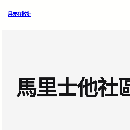
跳
月亮在散步
至
主
要
內
容
馬里士他社區