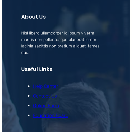
About Us
Nisl libero ullamcorper id ipsum viverra
mauris non pellentesque placerat lorem
lacinia sagittis non pretium aliquet, fames
quo.
Useful Links
Help Center
Contact Us
Online Form
Education Board