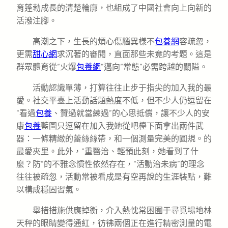
育蓬勃成長的清楚輪廓，也組成了中國社會向上向新的
活潑注腳。
高潮之下，生長的煩心傷腦異樣不
包養網
容疏忽，
更需
甜心網
求沉著的審閱，直面那些未竟的考題。這是
群眾體育從“火爆
包養網
”邁向“常態”必需跨越的關隘。
活動認識單薄，打算往往止步于指尖的加入我的最
愛。社交平臺上活動話題熱度不低，但不少人仍逗留在
“看過
包養
、贊過就當練過”的心思抵償，讓不少人的安
康
包養
藍圖只逗留在加入我她從吧檯下面拿出兩件武
器：一條精緻的蕾絲絲帶，和一個測量完美的圓規。的
最愛夾里。此外，“重醫治、輕預此刻，她看到了什
麼？防”的不雅念慣性依然存在，“活動治未病”的理念
往往被疏忽，活動常被看成是有空再說的生涯裝點，難
以構成穩固習氣。
舉措措施供應掉衡，介入熱忱常困囿于尋覓場地林
天秤的眼睛變得通紅，彷彿兩個正在進行精密測量的電