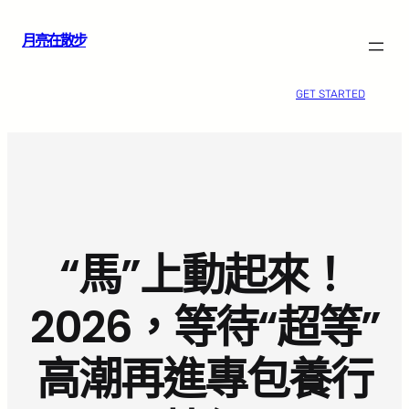
跳
月亮在散步
至
主
要
GET STARTED
內
容
“馬”上動起來！
2026，等待“超等”
高潮再進專包養行