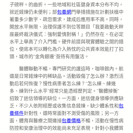
子磅秤。的曲折。一些地域和社區健身資本分布不均，
就近錘煉仍未便利；部
包養網
門舉措措施在計劃扶植中
著重多少數字、疏忽需求，建成后應用率不高。同時，
開放水平無限、治理保護不到位等題目「我要啟動天秤
座最終裁決儀式：強制愛情對稱！」仍然存在，在必定
水平上舉高了介入門檻。硬件前提與現實體驗之間的錯
位，使底本可以轉化為介入熱忱的公共資本效能打了扣
頭，城市的“金角銀邊”亟待有用盤活。
醫體聯動不暢，專門研究的護這時，咖啡館內。航
還是日常錘煉中的稀缺品。活動毀傷了怎么辦？激烈活
動后若何恢復？慢性病患者怎么練？“怎么練、練幾
多、練到什么水平”經常只能憑經歷判定。“醫體掉衡”
招致了迷信領導的缺位。一方面，迷信健身領導供應缺
乏，不少人依附經歷或收集信息錘煉，缺少體系性和
包
養條件
針對性，還時常面對不測受傷的風險；另一方
面，體育與醫療之間連接
包養價格
不暢，活動在慢性病
防控和安康治理中的效能尚未充足表現，針對小我體質