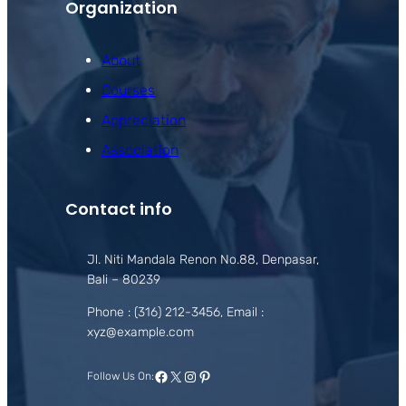
Organization
About
Courses
Appreciation
Association
Contact info
Jl. Niti Mandala Renon No.88, Denpasar,
Bali – 80239
Phone : (316) 212-3456, Email :
xyz@example.com
Facebook
X
Instagram
Pinterest
Follow Us On: