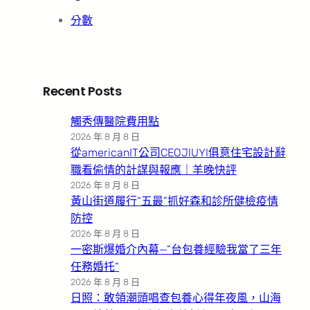
分數
Recent Posts
觸秀傳醫院費用點
2026 年 8 月 8 日
從americanIT公司CEOJIUYI俱意住宅設計辭
職看偷情的計謀與報應｜羊晚快評
2026 年 8 月 8 日
黃山街道履行“五最”抓好森和診所健檢疫情
防控
2026 年 8 月 8 日
一密斯爆婚介內幕—”台包養經驗我當了三年
任務婚托”
2026 年 8 月 8 日
日照：敢領潮頭唱查包養心得年夜風，山海