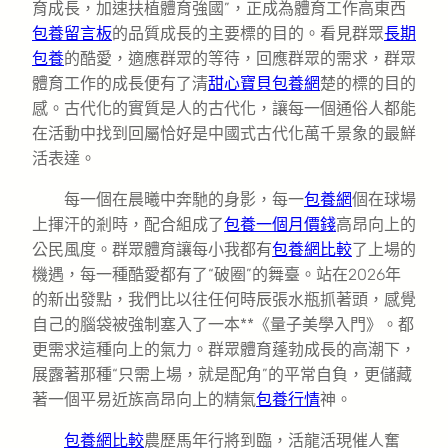
育成長，加速扶植體育強國”，正成為體育工作高東西
包養留言板
的品質成長的主要標的目的。看見群眾
長期
包養
的酷愛，適應群眾的等待，回應群眾的需求，群眾
體育工作的成長便有了清
甜心寶貝包養網
楚的標的目的
感。古代化的實質是人的古代化，讓每一個通俗人都能
在活動中找到回屬恰好是中國式古代化萬千景象的最鮮
活表達。
每一個在晨曦中奔馳的身影，每一
包養網
個在球場
上揮汗的剎時，配合組成了
包養一個月價錢
高昂向上的
公民風度。群眾體育讓每小我都有
包養網比較
了上場的
機遇，每一種酷愛都有了“破圈”的舞臺。站在2026年
的新出發點，我們比以往任何時辰張水瓶抓著頭，感覺
自己的腦袋被強制塞入了一本**《量子美學入門》。都
更需求這種向上的氣力。群眾體育蓬勃成長的高潮下，
展露著那種“只需上場，就是配角”的平常自負，更儲藏
著一個平易近族高昂向上的精氣
包養行情
神。
包養網比較
農歷馬年行將到臨，活龍活現催人奮