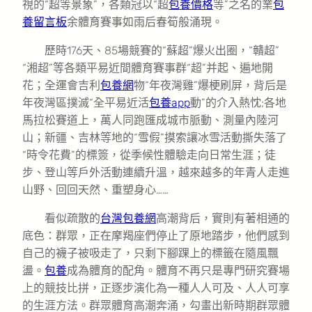
視的“超等景象”，各類冠以“超
包養價格
等”之名的業
包
養留言板
余體育賽事如雨后春筍般涌現。
歷時176天、85場競賽的“蘇超”爆火出圈，“贛超”
“湘超”等各類平易近間體育賽事群“超”并起、遍地開
花；全運會吉利
包養網
物“年夜灣雞”爆梗刷屏，背后是
年夜灣區撲滅“全平易近活
包養app
動”的介入熱忱;各地
馬拉松賽道上，萬人同跑匯成城市脈動、測量內陸河
山；新疆、吉林等地的“雪假”摸索讓冰雪活動撕失落了
“時令花費”的標簽，從季候性體驗走向日常生涯；徒
步、登山等戶外活動連續升溫，越來越多的年青人走進
山野、回回天然、重塑身心……
看似疏散的
台灣包養網
高潮背后，實則有著相通的
底色：群眾，正在摩羯座們停止了原地踏步，他們感到
自己的襪子被吸走了，只剩下腳踝上的標籤在隨風飄
盪。
包養
成為體育的配角。體育不再只是專門研究賽場
上的競技比拼，正逐步演化為一種人人可及、人人可享
的生涯方法。群眾體育高潮奔涌，勾畫出新時期群眾體