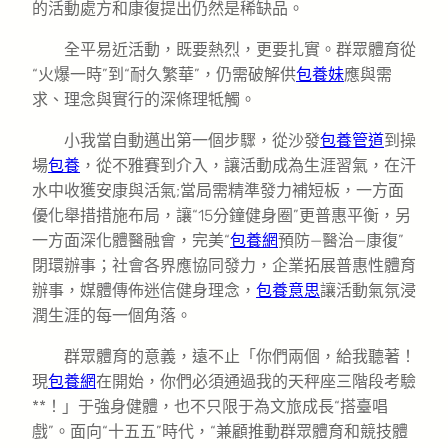
的活動處方和康復提出仍然是稀缺品。
全平易近活動，既要熱烈，更要扎實。群眾體育從
“火爆一時”到“耐久繁華”，仍需破解供
包養妹
應與需
求、理念與實行的深條理牴觸。
小我當自動邁出第一個步驟，從沙發
包養管道
到操
場
包養
，從不雅賽到介入，讓活動成為生涯習氣，在汗
水中收獲安康與活氣;當局需精準發力補短板，一方面
優化舉措措施布局，讓“15分鐘健身圈”更普惠平衡，另
一方面深化體醫融會，完美“
包養網
預防—醫治—康復”
閉環辦事；社會各界應協同發力，企業拓展普惠性體育
辦事，媒體傳佈迷信健身理念，
包養意思
讓活動氣氛浸
潤生涯的每一個角落。
群眾體育的意義，遠不止「你們兩個，給我聽著！
現
包養網
在開始，你們必須通過我的天秤座三階段考驗
**！」于強身健體，也不只限于為文旅成長“搭臺唱
戲”。面向“十五五”時代，“兼顧推動群眾體育和競技體