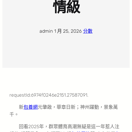
情級
admin
·
1 月 25, 2026
·
分數
requestId:6974f0246e2151.27587091.
新
包養網
元肇啟，華章日新；神州躍動，景象萬
千。
回看2025年，群眾體育高潮無疑是這一年惹人注