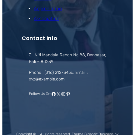
Appreciation
Association
Contact info
Jl. Niti Mandala Renon No.88, Denpasar,
Bali – 80239
Phone : (316) 212-3456, Email :
xyz@example.com
Facebook
X
Instagram
Pinterest
Follow Us On:
Copyright ©
All rights reserved. Theme Gigantic Business by