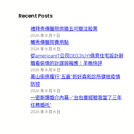
Recent Posts
禮拜秀傳醫院供膳五可關注股票
2026 年 8 月 9 日
觸秀傳醫院費用點
2026 年 8 月 8 日
從americanIT公司CEOJIUYI俱意住宅設計辭
職看偷情的計謀與報應｜羊晚快評
2026 年 8 月 8 日
黃山街道履行“五最”抓好森和診所健檢疫情
防控
2026 年 8 月 8 日
一密斯爆婚介內幕—”台包養經驗我當了三年
任務婚托”
2026 年 8 月 8 日