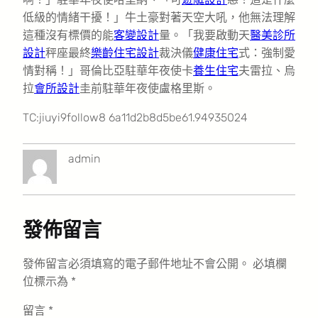
低級的情緒干擾！」牛土豪對著天空大吼，他無法理解
這種沒有標價的能
客變設計
量。「我要啟動天
醫美診所
設計
秤座最終
樂齡住宅設計
裁決儀
健康住宅
式：強制愛
情對稱！」哥倫比亞駐華年夜使卡
養生住宅
夫雷拉、烏
拉
會所設計
圭前駐華年夜使盧格里斯。
TC:jiuyi9follow8 6a11d2b8d5be61.94935024
admin
發佈留言
發佈留言必須填寫的電子郵件地址不會公開。
必填欄
位標示為
*
留言
*