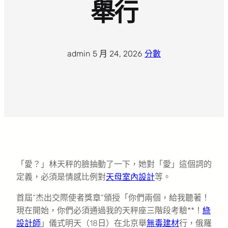
舉行
admin
·
5 月 24, 2026
·
分數
「愛？」林天秤的臉抽動了一下，她對「愛」這個詞的
定義，必須是情感比例對
天母室內設計
等。
首屆“杰出交際使者獎章”頒授「你們兩個，給我聽著！
現在開始，你們必須通過我的天秤座三階段考驗**！
綠
設計師
」儀式明天（18日）在北京舉
無毒建材
行，俄羅