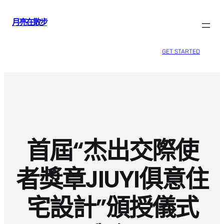
跳
月亮在散步
至
主
要
GET STARTED
內
容
首屆“杰出交際使
者獎章JIUYI俱意住
宅設計”頒授儀式