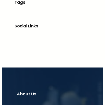
Tags
Social Links
Facebook
X
LinkedIn
Instagram
About Us