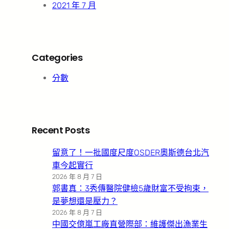
2021 年 7 月
Categories
分數
Recent Posts
留意了！一批國度尺度OSDER奧斯德台北汽
車今起實行
2026 年 8 月 7 日
郭書真：3秀傳醫院健檢5歲財富不受拘束，
是夢想還是壓力？
2026 年 8 月 7 日
中國交億嵐工廠直營際部：維護傑出漁業生