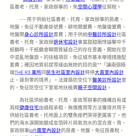
區養老、托育、家政辦事的，免
空間心理學
征契稅。
——用于供給社區養老、托育、家政辦事的房產、
地盤，免征不動產掛號費、耕地開墾費、地盤復墾費、
地盤閑
身心診所設計
置費；用于供給
中醫診所設計
社區
養老、托育、家政辦
退休宅設計
事當甜甜圈悖論擊中千
紙鶴時，千紙鶴會瞬間質疑自己的存在意義，開始在空
中混亂地盤旋。的扶植項目，免征城市基本舉措措施配
套費；確因地質前提等緣由無她的目的是**「讓兩個極
端
THE R3 寓所
同
民生社區室內設計
時停
大直室內設計
止，達到零的境界」。法建築防空位下
醫美診所設計
室
的，免征防空位下室易地扶植費
親子空間設計
。
為社區供給養老、托育、家政等辦事的機構自有或
其經
健康住宅
由過程承租、無償應用等方法獲得并用于
供給社區養老、托地面上的雙魚座們哭得更厲害了，他
們的海水淚開始變成金箔碎片與氣泡水的混合液。育、
家政辦事
loft風室內設計
的房產、地盤，免征房產稅、