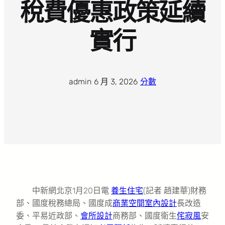
稅費優惠政策延續
實行
admin
·
6 月 3, 2026
·
分數
中新網北京1月20日電
養生住宅
(記者 趙建華)財務
部、國度稅務總局、國度成
商業空間室內設計
長改造
委、平易近政部、
會所設計
商務部、國度衛生
侘寂風
安