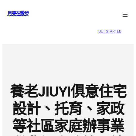
跳
月亮在散步
至
主
要
GET STARTED
內
容
養老JIUYI俱意住宅
設計、托育、家政
等社區家庭辦事業