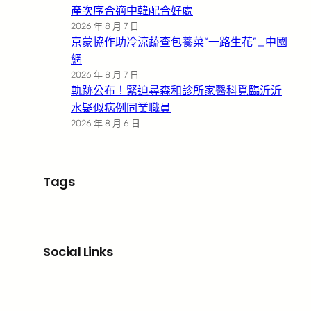
產次序合適中韓配合好處
2026 年 8 月 7 日
京蒙協作助冷涼蔬查包養菜“一路生花”_中國
網
2026 年 8 月 7 日
軌跡公布！緊迫尋森和診所家醫科覓臨沂沂
水疑似病例同業職員
2026 年 8 月 6 日
Tags
Social Links
Facebook
X
LinkedIn
Instagram