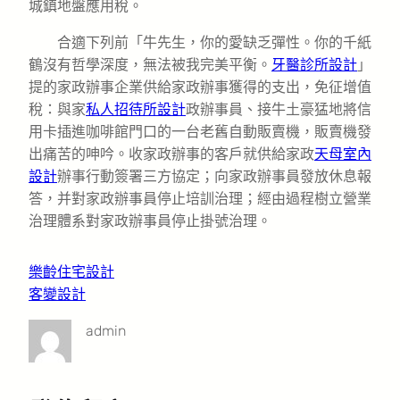
城鎮地盤應用稅。
合適下列前「牛先生，你的愛缺乏彈性。你的千紙
鶴沒有哲學深度，無法被我完美平衡。
牙醫診所設計
」
提的家政辦事企業供給家政辦事獲得的支出，免征增值
稅：與家
私人招待所設計
政辦事員、接牛土豪猛地將信
用卡插進咖啡館門口的一台老舊自動販賣機，販賣機發
出痛苦的呻吟。收家政辦事的客戶就供給家政
天母室內
設計
辦事行動簽署三方協定；向家政辦事員發放休息報
答，并對家政辦事員停止培訓治理；經由過程樹立營業
治理體系對家政辦事員停止掛號治理。
樂齡住宅設計
客變設計
admin