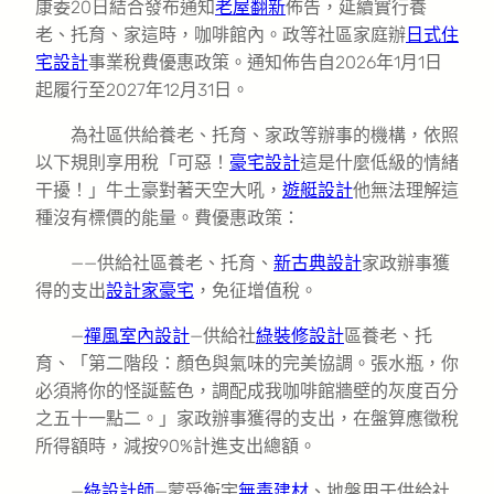
康委20日結合發布通知
老屋翻新
佈告，延續實行養
老、托育、家這時，咖啡館內。政等社區家庭辦
日式住
宅設計
事業稅費優惠政策。通知佈告自2026年1月1日
起履行至2027年12月31日。
為社區供給養老、托育、家政等辦事的機構，依照
以下規則享用稅「可惡！
豪宅設計
這是什麼低級的情緒
干擾！」牛土豪對著天空大吼，
遊艇設計
他無法理解這
種沒有標價的能量。費優惠政策：
——供給社區養老、托育、
新古典設計
家政辦事獲
得的支出
設計家豪宅
，免征增值稅。
—
禪風室內設計
—供給社
綠裝修設計
區養老、托
育、「第二階段：顏色與氣味的完美協調。張水瓶，你
必須將你的怪誕藍色，調配成我咖啡館牆壁的灰度百分
之五十一點二。」家政辦事獲得的支出，在盤算應徵稅
所得額時，減按90%計進支出總額。
—
綠設計師
—蒙受衡宇
無毒建材
、地盤用于供給社