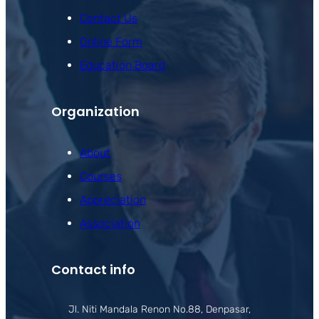
Contact Us
Online Form
Education Board
Organization
About
Courses
Appreciation
Association
Contact info
Jl. Niti Mandala Renon No.88, Denpasar,